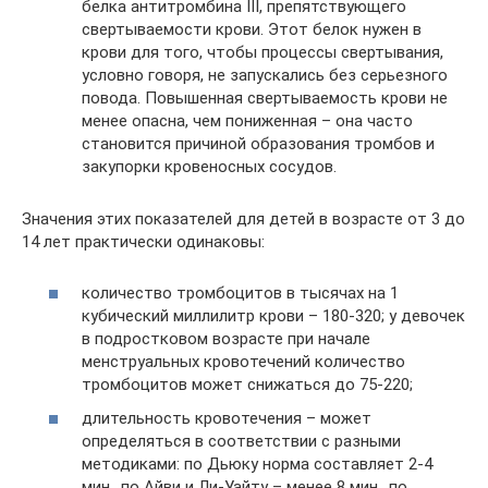
белка антитромбина III, препятствующего
свертываемости крови. Этот белок нужен в
крови для того, чтобы процессы свертывания,
условно говоря, не запускались без серьезного
повода. Повышенная свертываемость крови не
менее опасна, чем пониженная – она часто
становится причиной образования тромбов и
закупорки кровеносных сосудов.
Значения этих показателей для детей в возрасте от 3 до
14 лет практически одинаковы:
количество тромбоцитов в тысячах на 1
кубический миллилитр крови – 180-320; у девочек
в подростковом возрасте при начале
менструальных кровотечений количество
тромбоцитов может снижаться до 75-220;
длительность кровотечения – может
определяться в соответствии с разными
методиками: по Дьюку норма составляет 2-4
мин., по Айви и Ли-Уайту – менее 8 мин., по