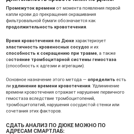
Промежуток времени
от момента появления первой
капли крови до прекращения окрашивания
фильтровальной бумаги обозначается как
продолжительность кровотечения
.
Время кровотечения по Дюке
характеризует
эластичность кровеносных сосудо
в и их
способность к сокращению при травме
, а также
с
остояние тромбоцитарной системы гемостаза
(способность к адгезии и агрегации).
Основное назначение этого метода —
определить
есть
ли
удлинение времени кровотечения
. Удлининение
времени кровотечения отражает нарушение первичного
гемостаза вследствие тромбоцитопений,
тромбоцитопатий, нарушения сосудистой стенки или
сочетания этих факторов.
СДАТЬ АНАЛИЗ ПО ДЮКЕ МОЖНО ПО
АДРЕСАМ СМАРТЛАБ: