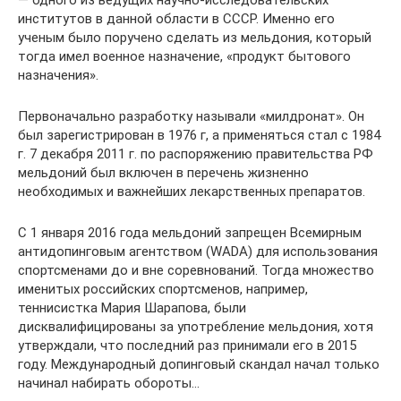
— одного из ведущих научно-исследовательских
институтов в данной области в СССР. Именно его
ученым было поручено сделать из мельдония, который
тогда имел военное назначение, «продукт бытового
назначения».
Первоначально разработку называли «милдронат». Он
был зарегистрирован в 1976 г, а применяться стал c 1984
г. 7 декабря 2011 г. по распоряжению правительства РФ
мельдоний был включен в перечень жизненно
необходимых и важнейших лекарственных препаратов.
С 1 января 2016 года мельдоний запрещен Всемирным
антидопинговым агентством (WADA) для использования
спортсменами до и вне соревнований. Тогда множество
именитых российских спортсменов, например,
теннисистка Мария Шарапова, были
дисквалифицированы за употребление мельдония, хотя
утверждали, что последний раз принимали его в 2015
году. Международный допинговый скандал начал только
начинал набирать обороты…