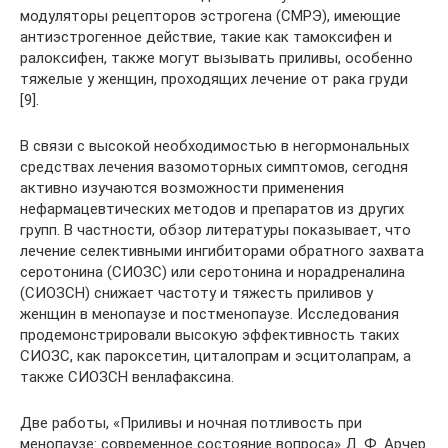
модуляторы рецепторов эстрогена (СМРЭ), имеющие
антиэстрогенное действие, такие как тамоксифен и
ралоксифен, также могут вызывать приливы, особенно
тяжелые у женщин, проходящих лечение от рака груди
[9].
В связи с высокой необходимостью в негормональных
средствах лечения вазомоторных симптомов, сегодня
активно изучаются возможности применения
нефармацевтических методов и препаратов из других
групп. В частности, обзор литературы показывает, что
лечение селективными ингибиторами обратного захвата
серотонина (СИОЗС) или серотонина и норадреналина
(СИОЗСН) снижает частоту и тяжесть приливов у
женщин в менопаузе и постменопаузе. Исследования
продемонстрировали высокую эффективность таких
СИОЗС, как пароксетин, циталопрам и эсцитолапрам, а
также СИОЗСН венлафаксина.
Две работы, «Приливы и ночная потливость при
менопаузе: современное состояние вопроса» Д. Ф. Арчер