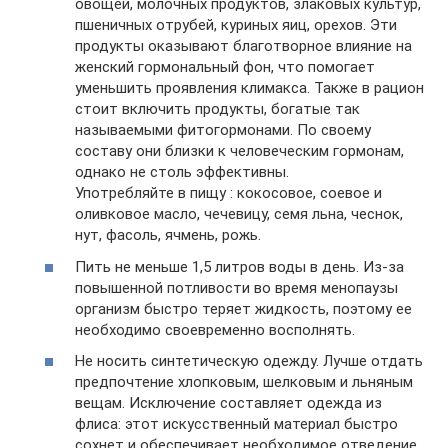
овощей, молочных продуктов, злаковых культур,
пшеничных отрубей, куриных яиц, орехов. Эти
продукты оказывают благотворное влияние на
женский гормональный фон, что помогает
уменьшить проявления климакса. Также в рацион
стоит включить продукты, богатые так
называемыми фитогормонами. По своему
составу они близки к человеческим гормонам,
однако не столь эффективны.
Употребляйте в пищу : кокосовое, соевое и
оливковое масло, чечевицу, семя льна, чеснок,
нут, фасоль, ячмень, рожь.
Пить не меньше 1,5 литров воды в день. Из-за
повышенной потливости во время менопаузы
организм быстро теряет жидкость, поэтому ее
необходимо своевременно восполнять.
Не носить синтетическую одежду. Лучше отдать
предпочтение хлопковым, шелковым и льняным
вещам. Исключение составляет одежда из
флиса: этот искусственный материал быстро
сохнет и обеспечивает необходимое отведение