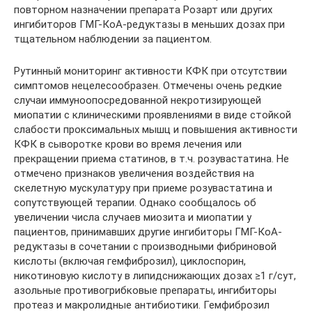
повторном назначении препарата Розарт или других
ингибиторов ГМГ-КоА-редуктазы в меньших дозах при
тщательном наблюдении за пациентом.
Рутинный мониторинг активности КФК при отсутствии
симптомов нецелесообразен. Отмечены очень редкие
случаи иммуноопосредованной некротизирующей
миопатии с клиническими проявлениями в виде стойкой
слабости проксимальных мышц и повышения активности
КФК в сыворотке крови во время лечения или
прекращении приема статинов, в т.ч. розувастатина. Не
отмечено признаков увеличения воздействия на
скелетную мускулатуру при приеме розувастатина и
сопутствующей терапии. Однако сообщалось об
увеличении числа случаев миозита и миопатии у
пациентов, принимавших другие ингибиторы ГМГ-КоА-
редуктазы в сочетании с производными фибриновой
кислоты (включая гемфиброзил), циклоспорин,
никотиновую кислоту в липидснижающих дозах ≥1 г/сут,
азольные противогрибковые препараты, ингибиторы
протеаз и макролидные антибиотики. Гемфиброзил