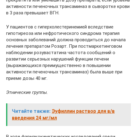
прекратить или уменьшить дозу препарата, если уровень
активности печеночных трансаминаз в сыворотке крови
в 3 раза превышает ВГН.
У пациентов с гиперхолестеринемией вследствие
гипотиреоза или нефротического синдрома терапия
основных заболеваний должна проводиться до начала
лечения препаратом Розарт. При постмаркетинговом
наблюдении розувастатина частота сообщений о
развитии серьезных нарушений функции печени
(выражающихся преимущественно в повышении
активности печеночных трансаминаз) была выше при
приеме дозы 40 мг.
Этнические группы.
Читайте также:
Эуфиллин раствор для в/в
введения 24 мг/мл
В ходе фармакокинетических исследований среди