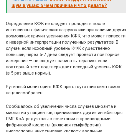
шум в ушах: в чем причина и что делать?
Определение КФК не следует проводить после
интенсивных физических нагрузок или при наличии других
возможных причин увеличения КФК, что может привести
к неверной интерпретации полученных результатов. В
случае, если исходный уровень КФК существенно
повышен, через 5-7 дней следует провести повторное
измерение — не следует начинать терапию, если
повторный тест подтверждает исходный уровень КФК
(в 5 раз выше нормы).
Рутинный мониторинг КФК при отсутствии симптомов
нецелесообразен.
Сообщалось об увеличении числа случаев миозита и
миопатии у пациентов, принимавших другие ингибиторы
ГМГ-КоА-редуктазы в сочетании с производными
фибриновой кислоты (включая гемфиброзил),
циклоспорин, никотиновую кислоту, азольные