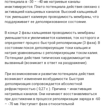
потенциала в -30 – -40 мв натриевые каналы
инактивируются. Плато потенциала действия связано с
активацией кальциевых каналов. Высокий кальциевый
ток уменьшает калиевую проводимость мембраны, что
поддерживает ее деполяризованное состояние.
В конце 2 фазы кальциевая проводимость мембраны
уменьшается и увеличивается калиевая, ток которого и
определяет процесс быстрой реполяризации (3 фаза). В
состоянии покоя деполяризующие токи кальция и
натрия уравновешены с реполяризующим током калия.
Потенциал действия типических кардиомиоцитов
вызванный (возникает в ответ на раздражение).
При возникновении и развитии потенциала действия
возникают изменения возбудимости. Быстрая
деполяризация сопровождается абсолютной
рефрактерностью ( 0,27 с ). Причина – инактивация
натриевых каналов. Они начинают восстанавливаться
при достижении в процессе реполяризации заряда в -60
– -70 мв. Наступает фаза относительной