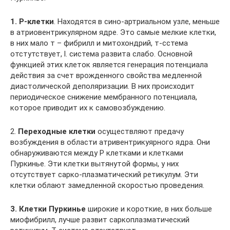
1.
P
-клетки
. Находятся в сино-артриальном узле, меньше
в атриовентрикулярном ядре. Это самые мелкие клетки,
в них мало т – фибрилл и митохондрий, т-сстема
отстутствует, l. система развита слабо. Основной
функцией этих клеток является генерация потенциала
действия за счет врожденного свойства медленной
диастолической деполяризации. В них происходит
периодическое снижение мембранного потенциала,
которое приводит их к самовозбуждению.
2.
Переходные клетки
осуществляют предачу
возбуждения в области атривентрикуярного ядра. Они
обнаруживаются между P клетками и клетками
Пуркинье. Эти клетки вытянутой формы, у них
отсутствует сарко-плазматический ретикулум. Эти
клетки облают замедленной скоростью проведения.
3. Клетки Пуркинье
широкие и короткие, в них больше
миофибрилл, лучше развит саркоплазматический