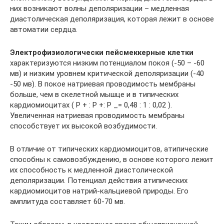
них возникают волны деполяризации – медленная
диастолическая деполяризация, которая лежит в основе
автоматии сердца.
Электрофизиологически пейсмеккерные клетки
характеризуются низким потенциалом покоя (-50 – -60
мв) и низким уровнем критической деполяризации (-40
-50 мв). В покое натриевая проводимость мембраны
больше, чем в скелетной мышце и в типических
кардиомиоцитах ( Р + : P +: P _= 0,48 : 1 : 0,02 ).
Увеличенная натриевая проводимость мембраны
способствует их высокой возбудимости.
В отличие от типических кардиомиоцитов, атипические
способны к самовозбуждению, в основе которого лежит
их способность к медленной диастолической
деполяризации. Потенциал действия атипических
кардиомиоцитов натрий-кальциевой природы. Его
амплитуда составляет 60-70 мв.