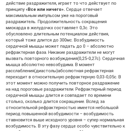
действие раздражителя, играет то что действует по
принципу «
Все или ничего».
Сердце отвечает
максимальным импульсом уже на пороговый
раздражитель. Продолжительность сокращения
миокарда в желудочкх составляет 0,3с. Это
обусловлено длительным потенциалом действия,
который тоже длится до 300мс. Возбудимость
сердечной мышцы может падать до 0 – абсолютно
рефрактерная фаза. Никакие раздражители не могут
вызвать повторного возбуждения(0,25-0,27с). Сердечная
мышца абсолютно невозбудима. В момент
расслабления(диастолы)абсолютная рефрактерная
переходит в относительную рефрактерную 0,03-0,05с. В
этот момент можно получить повторное раздражение
на над пороговые раздражители. Рефрактерный период
сердечной мышцы длится и совпадает по времени
столько, сколько длится сокращение. Вслед за
относительной рефрактерностью имеется небольшой
период повышенной возбудимости – возбудимость
ставновится выше исходного уровня – супер нормальная
возбудимость. В эту фазу сердце особо чувствительно к