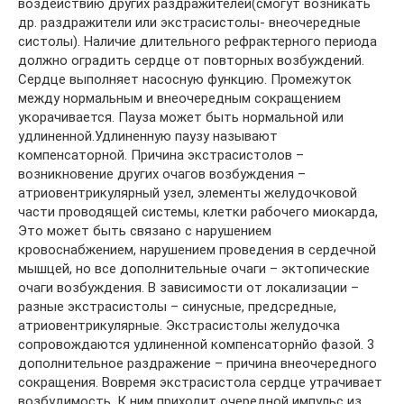
воздействию других раздражителей(смогут возникать
др. раздражители или экстрасистолы- внеочередные
систолы). Наличие длительного рефрактерного периода
должно оградить сердце от повторных возбуждений.
Сердце выполняет насосную функцию. Промежуток
между нормальным и внеочередным сокращением
укорачивается. Пауза может быть нормальной или
удлиненной.Удлиненную паузу называют
компенсаторной. Причина экстрасистолов –
возникновение других очагов возбуждения –
атриовентрикулярный узел, элементы желудочковой
части проводящей системы, клетки рабочего миокарда,
Это может быть связано с нарушением
кровоснабжением, нарушением проведения в сердечной
мышцей, но все дополнительные очаги – эктопические
очаги возбуждения. В зависимости от локализации –
разные экстрасистолы – синусные, предсредные,
атриовентрикулярные. Экстрасистолы желудочка
сопровождаются удлиненной компенсаторнйо фазой. 3
дополнительное раздражение – причина внеочередного
сокращения. Вовремя экстрасистола сердце утрачивает
возбудимость. К ним приходит очередной импульс из