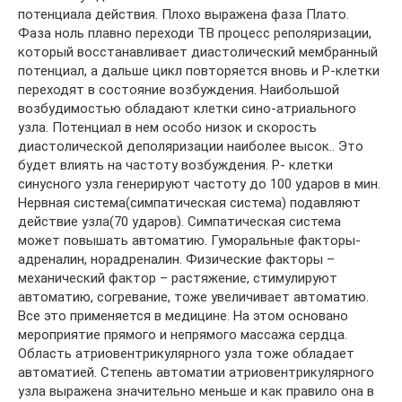
потенциала действия. Плохо выражена фаза Плато.
Фаза ноль плавно переходи ТВ процесс реполяризации,
который восстанавливает диастолический мембранный
потенциал, а дальше цикл повторяется вновь и P-клетки
переходят в состояние возбуждения. Наибольшой
возбудимостью обладают клетки сино-атриального
узла. Потенциал в нем особо низок и скорость
диастолической деполяризации наиболее высок.. Это
будет влиять на частоту возбуждения. P- клетки
синусного узла генерируют частоту до 100 ударов в мин.
Нервная система(симпатическая система) подавляют
действие узла(70 ударов). Симпатическая система
может повышать автоматию. Гуморальные факторы-
адреналин, норадреналин. Физические факторы –
механический фактор – растяжение, стимулируют
автоматию, согревание, тоже увеличивает автоматию.
Все это применяется в медицине. На этом основано
мероприятие прямого и непрямого массажа сердца.
Область атриовентрикулярного узла тоже обладает
автоматией. Степень автоматии атриовентрикулярного
узла выражена значительно меньше и как правило она в