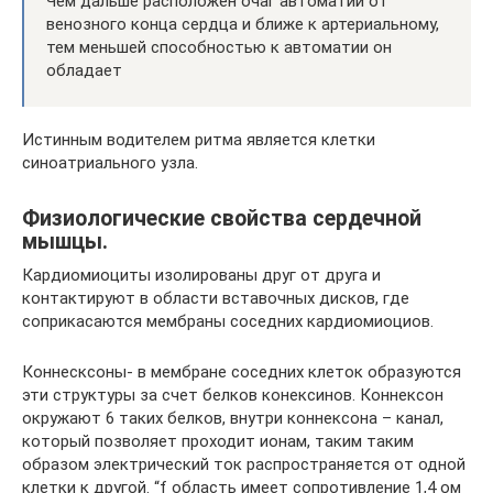
Чем дальше расположен очаг автоматии от
венозного конца сердца и ближе к артериальному,
тем меньшей способностью к автоматии он
обладает
Истинным водителем ритма является клетки
синоатриального узла.
Физиологические свойства сердечной
мышцы.
Кардиомиоциты изолированы друг от друга и
контактируют в области вставочных дисков, где
соприкасаются мембраны соседних кардиомиоциов.
Коннесксоны- в мембране соседних клеток образуются
эти структуры за счет белков конексинов. Коннексон
окружают 6 таких белков, внутри коннексона – канал,
который позволяет проходит ионам, таким таким
образом электрический ток распространяется от одной
клетки к другой. “f область имеет сопротивление 1,4 ом