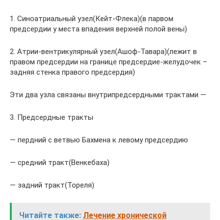
1. Синоатриальный узел(Кейт-Флека)(в парвом
предсердии у места впадения верхней полой вены)
2. Атрии-вентрикулярный узел(Ашоф-Тавара)(лежит в
правом предсердии на границе предсердие-желудочек –
задняя стенка правого предсердия)
Эти два узла связаны внутрипредсердными трактами —
3. Предсердные тракты
— пердний с ветвью Бахмена к левому предсердию
— средний тракт(Венкебаха)
— задний тракт(Тореля)
Читайте также:
Лечение хронической