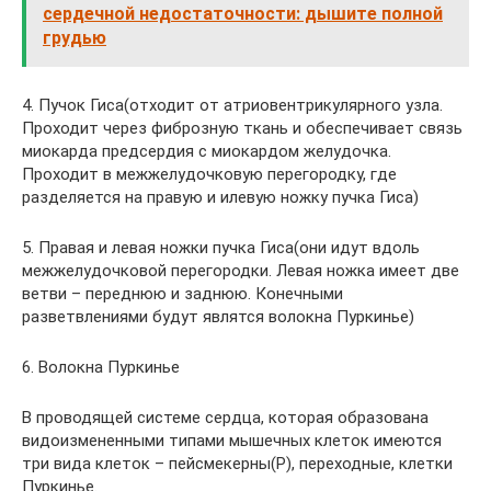
сердечной недостаточности: дышите полной
грудью
4. Пучок Гиса(отходит от атриовентрикулярного узла.
Проходит через фиброзную ткань и обеспечивает связь
миокарда предсердия с миокардом желудочка.
Проходит в межжелудочковую перегородку, где
разделяется на правую и илевую ножку пучка Гиса)
5. Правая и левая ножки пучка Гиса(они идут вдоль
межжелудочковой перегородки. Левая ножка имеет две
ветви – переднюю и заднюю. Конечными
разветвлениями будут являтся волокна Пуркинье)
6. Волокна Пуркинье
В проводящей системе сердца, которая образована
видоизмененными типами мышечных клеток имеются
три вида клеток – пейсмекерны(P), переходные, клетки
Пуркинье.