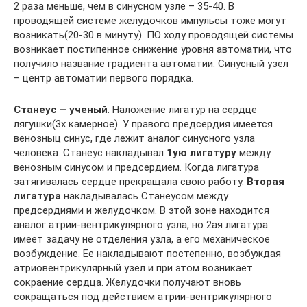
2 раза меньше, чем в синусном узле – 35-40. В
проводящей системе желудочков импульсы тоже могут
возникать(20-30 в минуту). ПО ходу проводящей системы
возникает постипенное снижение уровня автоматии, что
получило название градиента автоматии. Синусный узел
– центр автоматии первого порядка.
Станеус – ученый
. Наложение лигатур на сердце
лягушки(3х камерное). У правого предсердия имеется
венозныц синус, где лежит аналог синусного узла
человека. Станеус накладывал
1ую лигатуру
между
венозным синусом и предсердием. Когда лигатура
затягивалась сердце прекращала свою работу.
Вторая
лигатура
накладывалась Станеусом между
предсердиями и желудочком. В этой зоне находится
аналог атрии-вентрикулярного узла, но 2ая лигатура
имеет задачу не отделения узла, а его механическое
возбуждение. Ее накладывают постепенно, возбуждая
атриовентрикулярный узел и при этом возникает
сокраение сердца. Желудочки получают вновь
сокращаться под действием атрии-вентрикулярного