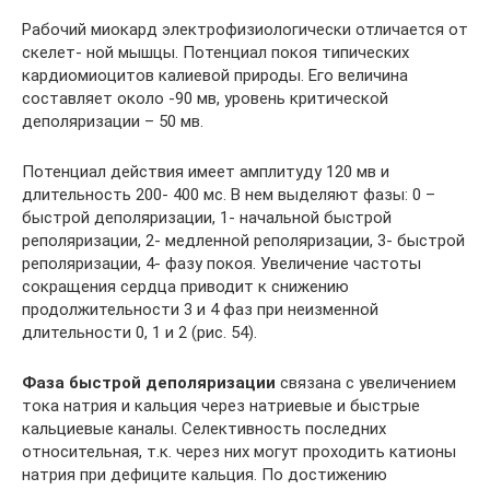
Рабочий миокард электрофизиологически отличается от
скелет- ной мышцы. Потенциал покоя типических
кардиомиоцитов калиевой природы. Его величина
составляет около -90 мв, уровень критической
деполяризации – 50 мв.
Потенциал действия имеет амплитуду 120 мв и
длительность 200- 400 мс. В нем выделяют фазы: 0 –
быстрой деполяризации, 1- начальной быстрой
реполяризации, 2- медленной реполяризации, 3- быстрой
реполяризации, 4- фазу покоя. Увеличение частоты
сокращения сердца приводит к снижению
продолжительности 3 и 4 фаз при неизменной
длительности 0, 1 и 2 (рис. 54).
Фаза быстрой деполяризации
связана с увеличением
тока натрия и кальция через натриевые и быстрые
кальциевые каналы. Селективность последних
относительная, т.к. через них могут проходить катионы
натрия при дефиците кальция. По достижению