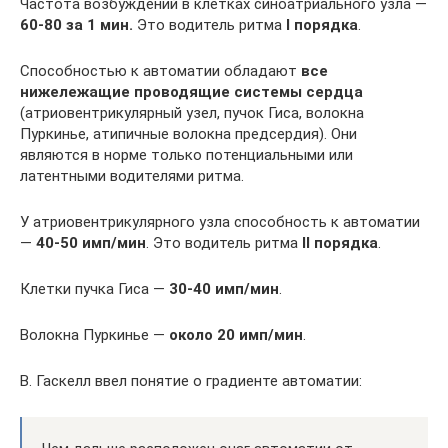
Частота возбуждений в клетках синоатриального узла —
60-80 за 1 мин.
Это водитель ритма
I порядка
.
Способностью к автоматии обладают
все
нижележащие проводящие системы сердца
(атриовентрикулярный узел, пучок Гиса, волокна
Пуркинье, атипичные волокна предсердия). Они
являются в норме только потенциальными или
латентными водителями ритма.
У атриовентрикулярного узла способность к автоматии
—
40-50 имп/мин
. Это водитель ритма
II порядка
.
Клетки пучка Гиса —
30-40 имп/мин
.
Волокна Пуркинье —
около 20 имп/мин
.
В. Гаскелл ввел понятие о градиенте автоматии: