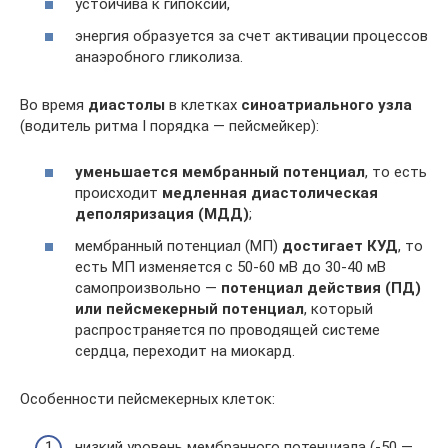
устойчива к гипоксии,
энергия образуется за счет активации процессов
анаэробного гликолиза.
Во время
диастолы
в клетках
синоатриального узла
(водитель ритма I порядка — пейсмейкер):
уменьшается мембранный потенциал
, то есть
происходит
медленная диастолическая
деполяризация (МДД)
;
мембранный потенциал (МП)
достигает КУД
, то
есть МП изменяется с 50-60 мВ до 30-40 мВ
самопроизвольно —
потенциал действия (ПД)
или пейсмекерный потенциал
, который
распространяется по проводящей системе
сердца, переходит на миокард.
Особенности пейсмекерных клеток:
низкий уровень мембранного потенциала (-50 —