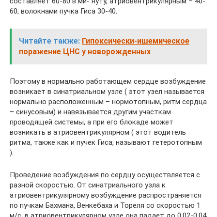
составляет 60-80 в ми- нуту, атриовентрикулярным – 40-
60, волокнами пучка Гиса 30-40.
Читайте также:
Гипоксически-ишемическое
поражение ЦНС у новорожденных
Поэтому в нормально работающем сердце возбуждение
возникает в синатриальном узле ( этот узел называется
нормально расположенным – нормотопным, ритм сердца
– синусовым) и навязывается другим участкам
проводящей системы, а при его блокаде может
возникать в атриовентрикулярном ( этот водитель
ритма, также как и пучек Гиса, называют гетеротопным
).
Проведение возбуждения по сердцу осуществляется с
разной скоростью. От синатриального узла к
атриовентрикулярному возбуждение распространяется
по пучкам Бахмана, Венкебаха и Тореля со скоростью 1
м/с, в атриовентрикулярном узле она падает до 0,02-0,04