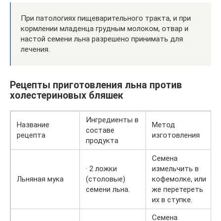
При патологиях пищеварительного тракта, и при
кормлении младенца грудным молоком, отвар и
настой семени льна разрешено принимать для
лечения.
Рецепты приготовления льна против
холестериновых бляшек
Ингредиенты в
Название
Метод
составе
рецепта
изготовления
продукта
Семена
· 2 ложки
измельчить в
Льняная мука
(столовые)
кофемолке, или
семени льна.
же перетереть
их в ступке.
Семена