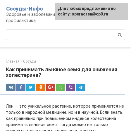
Перейти
Сосуды-Инфо
Для любых предложений по
к
Здоровье и заболевания сосудов и сердца,
сайту: operaoren@cp9.ru
контенту
профилактика
Поиск:
Главная
»
Сосуды
Как принимать льняное семя для снижения
холестерина?
Лен — это уникальное растение, которое применяется не
только в народной медицине, но и в научной. Если знать,
как правильно при повышенном индексе холестерина
принимать льняное семя, тогда можно не только
понизить холестерол в крови, но и укрепить