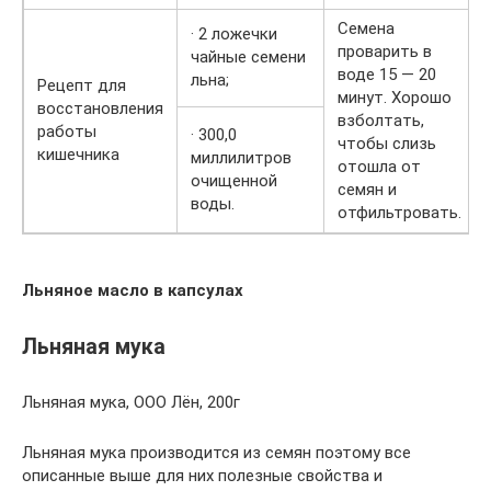
Семена
· 2 ложечки
проварить в
чайные семени
воде 15 — 20
льна;
Рецепт для
минут. Хорошо
восстановления
взболтать,
работы
· 300,0
чтобы слизь
кишечника
миллилитров
отошла от
очищенной
семян и
воды.
отфильтровать.
Льняное масло в капсулах
Льняная мука
Льняная мука, ООО Лён, 200г
Льняная мука производится из семян поэтому все
описанные выше для них полезные свойства и