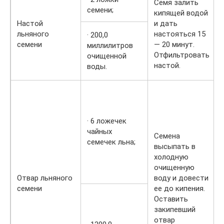
Семя залить
семени;
кипящей водой
Настой
и дать
льняного
настояться 15
· 200,0
семени
— 20 минут.
миллилитров
Отфильтровать
очищенной
настой.
воды.
· 6 ложечек
чайных
Семена
семечек льна;
высыпать в
холодную
очищенную
Отвар льняного
воду и довести
семени
ее до кипения.
Оставить
закипевший
отвар