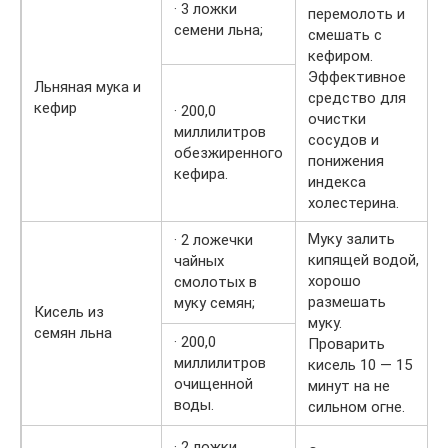
· 3 ложки
перемолоть и
семени льна;
смешать с
кефиром.
Эффективное
Льняная мука и
средство для
кефир
· 200,0
очистки
миллилитров
сосудов и
обезжиренного
понижения
кефира.
индекса
холестерина.
Муку залить
· 2 ложечки
кипящей водой,
чайных
хорошо
смолотых в
размешать
муку семян;
Кисель из
муку.
семян льна
· 200,0
Проварить
миллилитров
кисель 10 — 15
очищенной
минут на не
воды.
сильном огне.
· 2 ложки