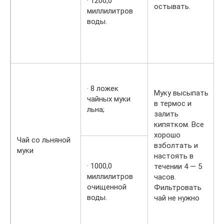
· 1200,0
остывать.
миллилитров
воды.
· 8 ложек
Муку высыпать
чайных муки
в термос и
льна;
залить
кипятком. Все
хорошо
Чай со льняной
взболтать и
муки
настоять в
· 1000,0
течении 4 — 5
миллилитров
часов.
очищенной
Фильтровать
воды.
чай не нужно