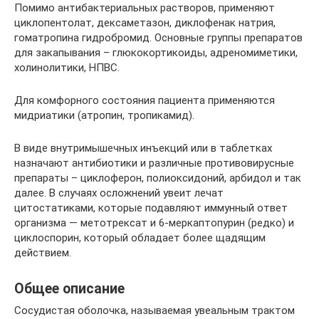
Помимо антибактериальных растворов, применяют
циклопентолат, дексаметазон, диклофенак натрия,
гоматропина гидробромид. Основные группы препаратов
для закапывания – глюкокортикоиды, адреномиметики,
холинолитики, НПВС.
Для комфорного состояния пациента применяются
мидриатики (атропин, тропикамид).
В виде внутримышечных инъекций или в таблетках
назначают антибиотики и различные противовирусные
препараты – циклоферон, полиоксидоний, арбидол и так
далее. В случаях осложнений увеит лечат
цитостатиками, которые подавляют иммунный ответ
организма — метотрексат и 6-меркаптопурин (редко) и
циклоспорин, который обладает более щадящим
действием.
Общее описание
Сосудистая оболочка, называемая увеальным трактом