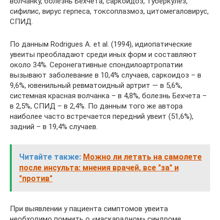
волчанку, болезнь Бехчета, саркоидоз, туберкулез,
сифилис, вирус герпеса, токсоплазмоз, цитомегаловирус,
СПИД.
По данным Rodrigues A. et al. (1994), идиопатические
увеиты преобладают среди иных форм и составляют
около 34%. Серонегативные спондилоартропатии
вызывают заболевание в 10,4% случаев, саркоидоз – в
9,6%, ювенильный ревматоидный артрит — в 5,6%,
системная красная волчанка – в 4,8%, болезнь Бехчета –
в 2,5%, СПИД – в 2,4%. По данным того же автора
наиболее часто встречается передний увеит (51,6%),
задний – в 19,4% случаев.
Читайте также:
Можно ли летать на самолете
после инсульта: мнения врачей, все "за" и
"против"
При выявлении у пациента симптомов увеита
необходимо помнить о «маскарадном» синдроме,