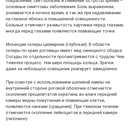
покраснение, светобоязнь и снижение остроты зрения –
основные симптомы заболевания. Боль выраженная,
усиливается в ночное время, а так же при надавливании
на глазное яблоко и повышенной освещенности.
Больные отмечают размытость картинки перед глазами,
иногда перед глазами появляются плавающие точки.
Инъекция склеры цилиарная (глубокая). В области
склеры по краю роговицы имеет вид синюшного ободка.
Сосуды по отдельности просматриваются с трудом. Чем
тяжелее процесс, тем шире площадь кольца. Зрачок
даже на небольшое освещение реагирует замедленно.
При осмотре с использованием щелевой лампы на
внутренней стороне роговой оболочки отмечается
скопление преципитатов кератина, во влаге передней
камеры видны помутнения и плавающие клетки,
появляются синехии (сращения). При тяжелом течении
отмечается скопление лейкоцитов в передней камере
(гипопион).