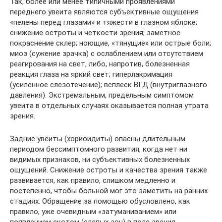
Так, более или менее типичными проявлениями
переднего увеита являются субъективные ощущения
«пелены перед глазами» и тяжести в глазном яблоке;
снижение остроты и четкости зрения; заметное
покраснение склер; ноющие, «тянущие» или острые боли;
миоз (сужение зрачка) с ослаблением или отсутствием
реагирования на свет, либо, напротив, болезненная
реакция глаза на яркий свет; гиперлакримация
(усиленное слезотечение); всплеск ВГД (внутриглазного
давления). Экстремальным, предельным симптомом
увеита в отдельных случаях оказывается полная утрата
зрения.
Задние увеиты (хориоидиты) опасны длительным
периодом бессимптомного развития, когда нет ни
видимых признаков, ни субъективных болезненных
ощущений. Снижение остроты и качества зрения также
развивается, как правило, слишком медленно и
постепенно, чтобы больной мог это заметить на ранних
стадиях. Обращение за помощью обусловлено, как
правило, уже очевидным «затуманиванием» или