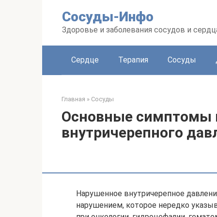
Перейти
Сосуды-Инфо
к
контенту
Здоровье и заболевания сосудов и сердц
Сердце
Терапия
Сосуды
Главная
»
Сосуды
Основные симптомы
внутричерепного дав
Нарушенное внутричерепное давлени
нарушением, которое нередко указыв
при онкологии, гидроцефалии, гемато