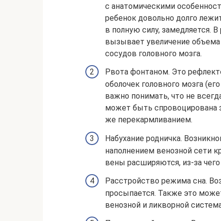
с анатомическими особенностя
ребенок довольно долго лежит
в полную силу, замедляется. В
вызывает увеличение объема
сосудов головного мозга.
Рвота фонтаном. Это рефлект
оболочек головного мозга (его
важно понимать, что не всегда
может быть спровоцирована з
же перекармливанием.
Набухание родничка. Возникно
наполнением венозной сети к
вены расширяются, из-за чего
Расстройство режима сна. Во
просыпается. Также это може
венозной и ликворной систем