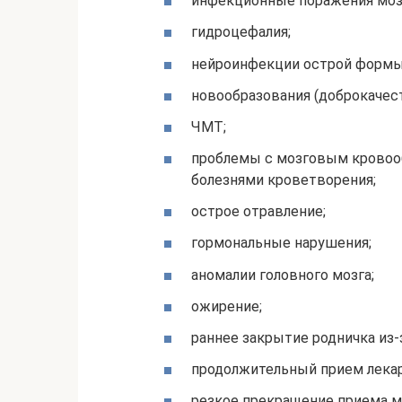
инфекционные поражения моз
гидроцефалия;
нейроинфекции острой формы
новообразования (доброкачес
ЧМТ;
проблемы с мозговым кровоо
болезнями кроветворения;
острое отравление;
гормональные нарушения;
аномалии головного мозга;
ожирение;
раннее закрытие родничка из-з
продолжительный прием лека
резкое прекращение приема 