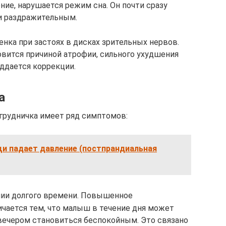
ие, нарушается режим сна. Он почти сразу
и раздражительным.
нка при застоях в дисках зрительных нервов.
овится причиной атрофии, сильного ухудшения
оддается коррекции.
а
грудничка имеет ряд симптомов:
щи падает давление (постпрандиальная
нии долгого времени. Повышенное
ичается тем, что малыш в течение дня может
 вечером становиться беспокойным. Это связано