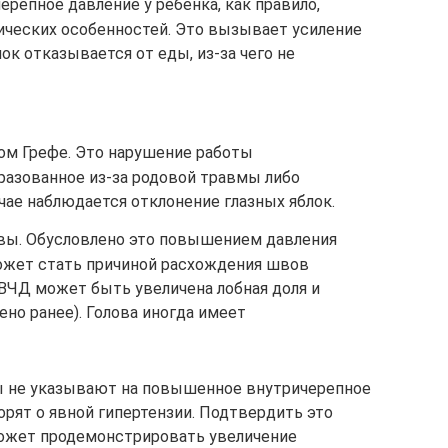
репное давление у ребенка, как правило,
гических особенностей. Это вызывает усиление
к отказывается от еды, из-за чего не
ом Грефе. Это нарушение работы
разованное из-за родовой травмы либо
ае наблюдается отклонение глазных яблок.
вы. Обусловлено это повышением давления
ожет стать причиной расхождения швов
 ВЧД может быть увеличена лобная доля и
ено ранее). Голова иногда имеет
мы не указывают на повышенное внутричерепное
орят о явной гипертензии. Подтвердить это
может продемонстрировать увеличение