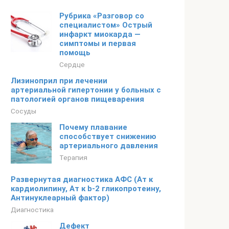
Рубрика «Разговор со
специалистом» Острый
инфаркт миокарда —
симптомы и первая
помощь
Сердце
Лизиноприл при лечении
артериальной гипертонии у больных с
патологией органов пищеварения
Сосуды
Почему плавание
способствует снижению
артериального давления
Терапия
Развернутая диагностика АФС (Ат к
кардиолипину, Ат к b-2 гликопротеину,
Антинуклеарный фактор)
Диагностика
Дефект