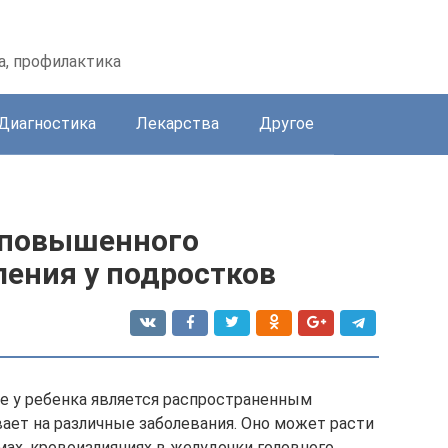
а, профилактика
Диагностика
Лекарства
Другое
 повышенного
ления у подростков
е у ребенка является распространенным
ает на различные заболевания. Оно может расти
мах, кровоизлияниях в желудочки головного