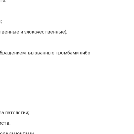
га;
;
твенные и злокачественные);
бращением, вызванные тромбами либо
а патологий;
рств;
медикаментами.