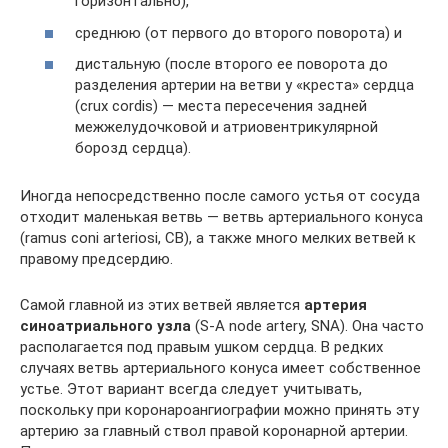
горизонтально),
среднюю (от первого до второго поворота) и
дистальную (после второго ее поворота до
разделения артерии на ветви у «креста» сердца
(crux cordis) — места пересечения задней
межжелудочковой и атриовентрикулярной
борозд сердца).
Иногда непосредственно после самого устья от сосуда
отходит маленькая ветвь — ветвь артериального конуса
(ramus coni arteriosi, CB), а также много мелких ветвей к
правому предсердию.
Самой главной из этих ветвей является
артерия
синоатриального узла
(S-A node artery, SNA). Она часто
располагается под правым ушком сердца. В редких
случаях ветвь артериального конуса имеет собственное
устье. Этот вариант всегда следует учитывать,
поскольку при коронароангиографии можно принять эту
артерию за главный ствол правой коронарной артерии.