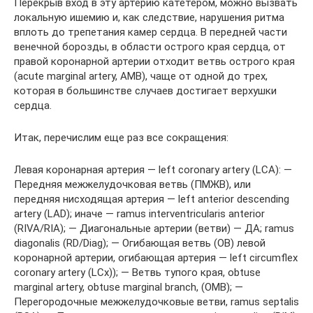
Перекрыв вход в эту артерию катетером, можно вызвать
локальную ишемию и, как следствие, нарушения ритма
вплоть до трепетания камер сердца. В передней части
венечной борозды, в области острого края сердца, от
правой коронарной артерии отходит ветвь острого края
(acute marginal artery, AMB), чаще от одной до трех,
которая в большинстве случаев достигает верхушки
сердца.
Итак, перечислим еще раз все сокращения:
Левая коронарная артерия — left coronary artery (LCA): —
Передняя межжелудочковая ветвь (ПМЖВ), или
передняя нисходящая артерия — left anterior descending
artery (LAD); иначе — ramus interventricularis anterior
(RIVA/RIA); — Диагональные артерии (ветви) — ДА; ramus
diagonalis (RD/Diag); — Огибающая ветвь (ОВ) левой
коронарной артерии, огибающая артерия — left circumflex
coronary artery (LCх)); — Ветвь тупого края, obtuse
marginal artery, obtuse marginal branch, (OMB); —
Перегородочные межжелудочковые ветви, ramus septalis