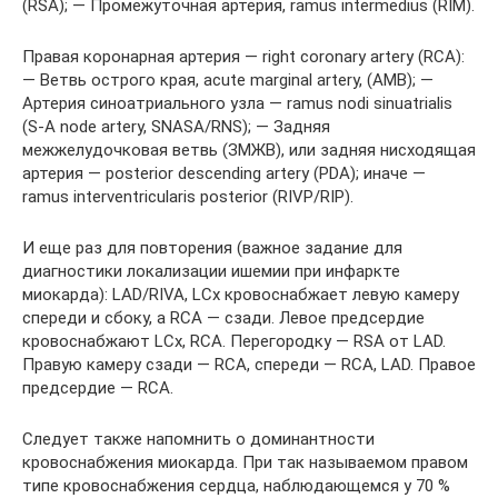
(RSA); — Промежуточная артерия, ramus intermedius (RIM).
Правая коронарная артерия — right coronary artery (RCA):
— Ветвь острого края, acute marginal artery, (AMB); —
Артерия синоатриального узла — ramus nodi sinuatrialis
(S-A node artery, SNASA/RNS); — Задняя
межжелудочковая ветвь (ЗМЖВ), или задняя нисходящая
артерия — posterior descending artery (PDA); иначе —
ramus interventricularis posterior (RIVP/RIP).
И еще раз для повторения (важное задание для
диагностики локализации ишемии при инфаркте
миокарда): LAD/RIVA, LCx кровоснабжает левую камеру
спереди и сбоку, а RCA — сзади. Левое предсердие
кровоснабжают LCx, RCA. Перегородку — RSA от LAD.
Правую камеру сзади — RCA, спереди — RCA, LAD. Правое
предсердие — RCA.
Следует также напомнить о доминантности
кровоснабжения миокарда. При так называемом правом
типе кровоснабжения сердца, наблюдающемся у 70 %