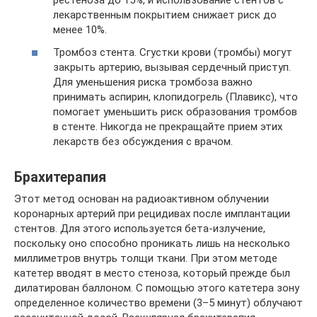
рестеноза до 15%, и использование стентов с
лекарственным покрытием снижает риск до
менее 10%.
Тромбоз стента. Сгустки крови (тромбы) могут
закрыть артерию, вызывая сердечный приступ.
Для уменьшения риска тромбоза важно
принимать аспирин, клопидогрель (Плавикс), что
помогает уменьшить риск образования тромбов
в стенте. Никогда не прекращайте прием этих
лекарств без обсуждения с врачом.
Брахитерапия
Этот метод основан на радиоактивном облучении
коронарных артерий при рецидивах после имплантации
стентов. Для этого используется бета-излучение,
поскольку оно способно проникать лишь на несколько
миллиметров внутрь толщи ткани. При этом методе
катетер вводят в место стеноза, который прежде был
дилатирован баллоном. С помощью этого катетера зону
определенное количество времени (3–5 минут) облучают