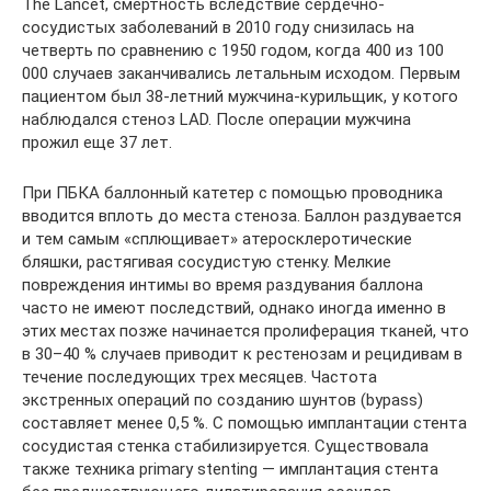
The Lancet, смертность вследствие сердечно-
сосудистых заболеваний в 2010 году снизилась на
четверть по сравнению с 1950 годом, когда 400 из 100
000 случаев заканчивались летальным исходом. Первым
пациентом был 38-летний мужчина-курильщик, у котого
наблюдался стеноз LAD. После операции мужчина
прожил еще 37 лет.
При ПБКА баллонный катетер с помощью проводника
вводится вплоть до места стеноза. Баллон раздувается
и тем самым «сплющивает» атеросклеротические
бляшки, растягивая сосудистую стенку. Мелкие
повреждения интимы во время раздувания баллона
часто не имеют последствий, однако иногда именно в
этих местах позже начинается пролиферация тканей, что
в 30–40 % случаев приводит к рестенозам и рецидивам в
течение последующих трех месяцев. Частота
экстренных операций по созданию шунтов (bypass)
составляет менее 0,5 %. С помощью имплантации стента
сосудистая стенка стабилизируется. Существовала
также техника primary stenting — имплантация стента