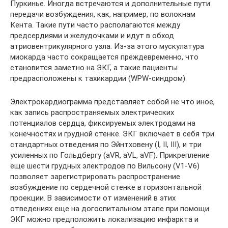
Пуркинье. Иногда встречаются и дополнительные пути
передачи возбуждения, как, например, по волокнам
Кента. Такие пути часто располагаются между
предсердиями и желудочками и идут в обход
атриовентрикулярного узла. Из-за этого мускулатура
миокарда часто сокращается преждевременно, что
становится заметно на ЭКГ, а такие пациенты
предрасположены к тахикардии (WPW-синдром).
Электрокардиограмма представляет собой не что иное,
как запись распространяемых электрических
потенциалов сердца, фиксируемых электродами на
конечностях и грудной стенке. ЭКГ включает в себя три
стандартных отведения по Эйнтховену (I, II, III), и три
усиленных по Гольдбергу (aVR, aVL, aVF). Прикрепление
еще шести грудных электродов по Вильсону (V1-V6)
позволяет зарегистрировать распространение
возбуждение по сердечной стенке в горизонтальной
проекции. В зависимости от изменений в этих
отведениях еще на догоспитальном этапе при помощи
ЭКГ можно предположить локализацию инфаркта и