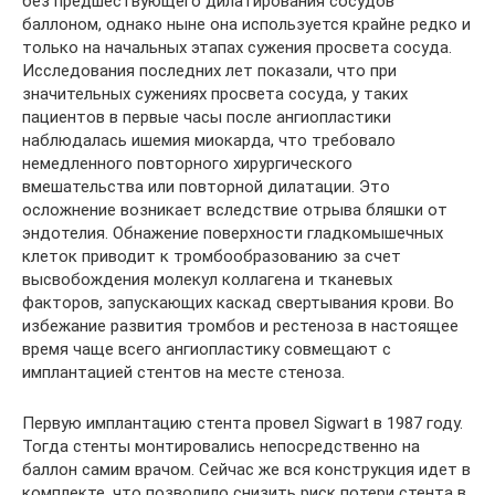
без предшествующего дилатирования сосудов
баллоном, однако ныне она используется крайне редко и
только на начальных этапах сужения просвета сосуда.
Исследования последних лет показали, что при
значительных сужениях просвета сосуда, у таких
пациентов в первые часы после ангиопластики
наблюдалась ишемия миокарда, что требовало
немедленного повторного хирургического
вмешательства или повторной дилатации. Это
осложнение возникает вследствие отрыва бляшки от
эндотелия. Обнажение поверхности гладкомышечных
клеток приводит к тромбообразованию за счет
высвобождения молекул коллагена и тканевых
факторов, запускающих каскад свертывания крови. Во
избежание развития тромбов и рестеноза в настоящее
время чаще всего ангиопластику совмещают с
имплантацией стентов на месте стеноза.
Первую имплантацию стента провел Sigwart в 1987 году.
Тогда стенты монтировались непосредственно на
баллон самим врачом. Сейчас же вся конструкция идет в
комплекте, что позволило снизить риск потери стента в