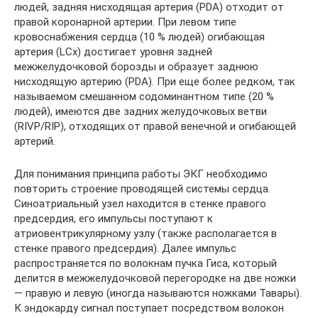
людей, задняя нисходящая артерия (PDA) отходит от
правой коронарной артерии. При левом типе
кровоснабжения сердца (10 % людей) огибающая
артерия (LCx) достигает уровня задней
межжелудочковой борозды и образует заднюю
нисходящую артерию (PDA). При еще более редком, так
называемом смешанном содоминантном типе (20 %
людей), имеются две задних желудочковых ветви
(RIVP/RIP), отходящих от правой венечной и огибающей
артерий.
Для понимания принципа работы ЭКГ необходимо
повторить строение проводящей системы сердца.
Синоатриальный узел находится в стенке правого
предсердия, его импульсы поступают к
атриовентрикулярному узлу (также располагается в
стенке правого предсердия). Далее импульс
распространяется по волокнам пучка Гиса, который
делится в межжелудочковой перегородке на две ножки
— правую и левую (иногда называются ножками Тавары).
К эндокарду сигнал поступает посредством волокон