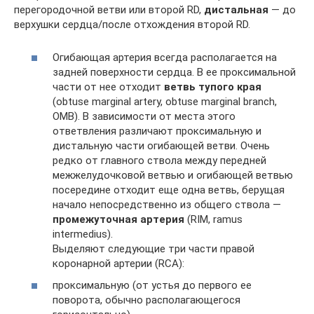
перегородочной ветви или второй RD,
дистальная
— до
верхушки сердца/после отхождения второй RD.
Огибающая артерия всегда располагается на
задней поверхности сердца. В ее проксимальной
части от нее отходит
ветвь тупого края
(obtuse marginal artery, obtuse marginal branch,
OMB). В зависимости от места этого
ответвления различают проксимальную и
дистальную части огибающей ветви. Очень
редко от главного ствола между передней
межжелудочковой ветвью и огибающей ветвью
посередине отходит еще одна ветвь, берущая
начало непосредственно из общего ствола —
промежуточная артерия
(RIM, ramus
intermedius).
Выделяют следующие три части правой
коронарной артерии (RCA):
проксимальную (от устья до первого ее
поворота, обычно располагающегося