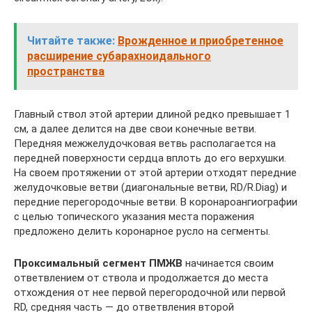
Читайте также:
Врожденное и приобретенное
расширение субарахноидального
пространства
Главный ствол этой артерии длиной редко превышает 1
см, а далее делится на две свои конечные ветви.
Передняя межжелудочковая ветвь располагается на
передней поверхности сердца вплоть до его верхушки.
На своем протяжении от этой артерии отходят передние
желудочковые ветви (диагональные ветви, RD/R.Diag) и
передние перегородочные ветви. В коронароангиографии
с целью топического указания места поражения
предложено делить коронарное русло на сегменты.
Проксимальный сегмент ПМЖВ
начинается своим
ответвлением от ствола и продолжается до места
отхождения от нее первой перегородочной или первой
RD, средняя часть — до ответвления второй