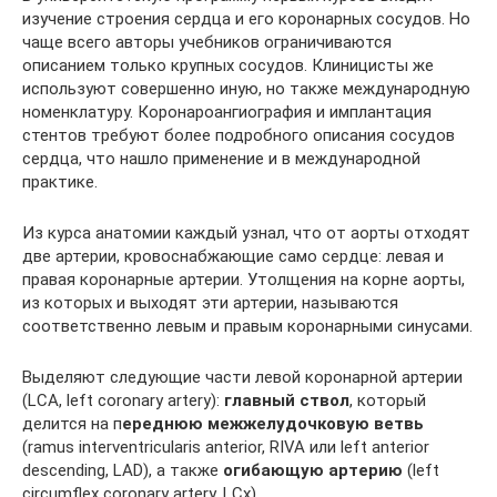
изучение строения сердца и его коронарных сосудов. Но
чаще всего авторы учебников ограничиваются
описанием только крупных сосудов. Клиницисты же
используют совершенно иную, но также международную
номенклатуру. Коронароангиография и имплантация
стентов требуют более подробного описания сосудов
сердца, что нашло применение и в международной
практике.
Из курса анатомии каждый узнал, что от аорты отходят
две артерии, кровоснабжающие само сердце: левая и
правая коронарные артерии. Утолщения на корне аорты,
из которых и выходят эти артерии, называются
соответственно левым и правым коронарными синусами.
Выделяют следующие части левой коронарной артерии
(LCA, left coronary artery):
главный ствол
, который
делится на п
ереднюю межжелудочковую ветвь
(ramus interventricularis anterior, RIVA или left anterior
descending, LAD), а также
огибающую артерию
(left
circumflex coronary artery, LCх).