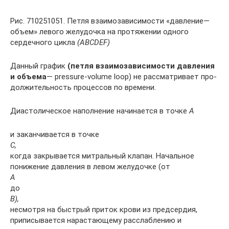
Рис. 710251051. Петля взаимозависимости «давление—
объем» ле­вого желудочка на протяжении одного
сердечного цикла
(ABCDEF)
Данный график
(петля взаимозависимости давления
и объема
— pressure-volume loop) не рассматривает про­
должительность процессов по времени.
Диастолическое наполнение начинается в точке
А
и заканчивает­ся в точке
С,
когда закрывается митральный клапан. Начальное
понижение давления в левом желудочке (от
А
до
В),
несмотря на быстрый приток крови из предсердия,
приписывается нарастающему расслабле­нию и