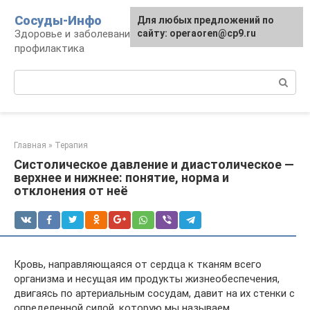
Перейти
Сосуды-Инфо
Для любых предложений по
к
Здоровье и заболевания сосудов и сердца,
сайту: operaoren@cp9.ru
контенту
профилактика
Поиск:
Главная
»
Терапия
Систолическое давление и диастолическое —
верхнее и нижнее: понятие, норма и
отклонения от неё
Кровь, направляющаяся от сердца к тканям всего
организма и несущая им продукты жизнеобеспечения,
двигаясь по артериальным сосудам, давит на их стенки с
определенной силой, которую мы называем