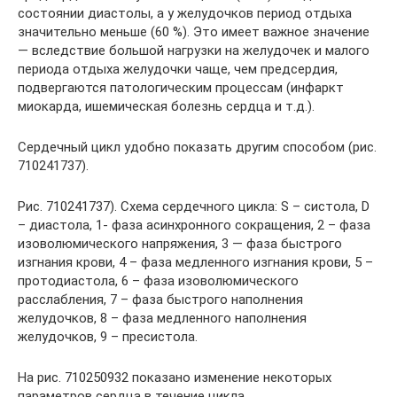
состоянии диастолы, а у желудочков период отдыха
значительно меньше (60 %). Это имеет важное значение
— вследствие большой нагрузки на желудочек и малого
периода отдыха желудочки чаще, чем предсердия,
подвергаются патологическим процессам (инфаркт
миокарда, ишемическая болезнь сердца и т.д.).
Сердечный цикл удобно показать другим способом (рис.
710241737).
Рис. 710241737). Схема сердечного цикла: S – систола, D
– диастола, 1- фаза асинхронного сокращения, 2 – фаза
изоволюмического напряжения, 3 — фаза быстрого
изгнания крови, 4 – фаза медленного изгнания крови, 5 –
протодиастола, 6 – фаза изоволюмического
расслабления, 7 – фаза быстрого наполнения
желудочков, 8 – фаза медленного наполнения
желудочков, 9 – пресистола.
На рис. 710250932 показано изменение некоторых
параметров сердца в течение цикла.