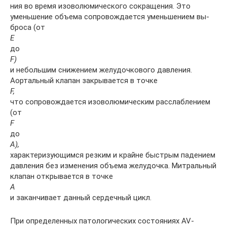
ния во время изоволюмического сокращения. Это
уменьшение объема сопровождается уменьшением вы­
броса (от
Е
до
F)
и небольшим снижением желудочково­го давления.
Аортальный клапан закрывается в точке
F,
что сопровождается изоволюмическим расслаблением
(от
F
до
А),
характеризующимся резким и крайне быст­рым падением
давления без изменения объема желу­дочка. Митральный
клапан открывается в точке
А
и за­канчивает данный сердечный цикл.
При определенных патологических состояниях AV-