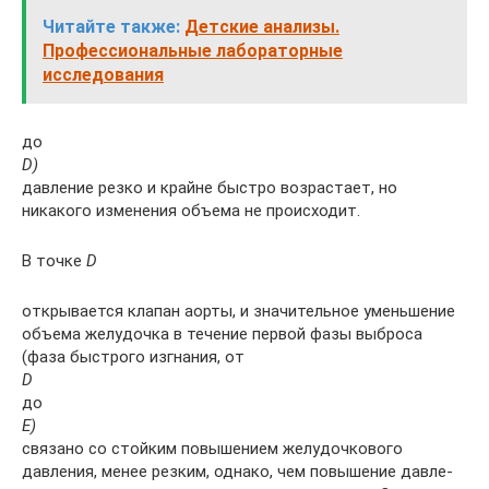
Читайте также:
Детские анализы.
Профессиональные лабораторные
исследования
до
D)
давление резко и крайне быс­тро возрастает, но
никакого изменения объема не про­исходит.
В точке
D
открывается клапан аорты, и зна­чительное уменьшение
объема желудочка в течение первой фазы выброса
(фаза быстрого изгнания, от
D
до
Е)
связано со стойким повышением желудочкового
давления, менее резким, однако, чем повышение давле­