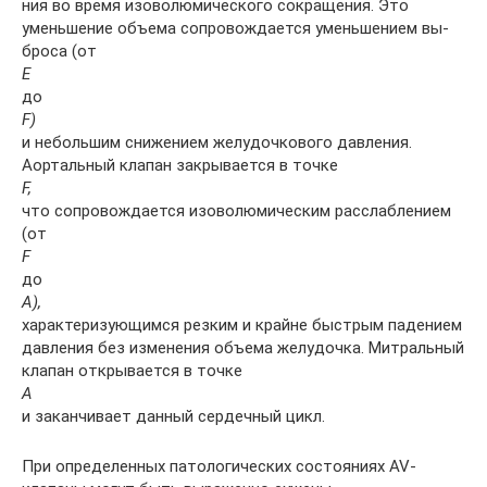
ния во время изоволюмического сокращения. Это
уменьшение объема сопровождается уменьшением вы­
броса (от
Е
до
F)
и небольшим снижением желудочково­го давления.
Аортальный клапан закрывается в точке
F,
что сопровождается изоволюмическим расслаблением
(от
F
до
А),
характеризующимся резким и крайне быст­рым падением
давления без изменения объема желу­дочка. Митральный
клапан открывается в точке
А
и за­канчивает данный сердечный цикл.
При определенных патологических состояниях AV-