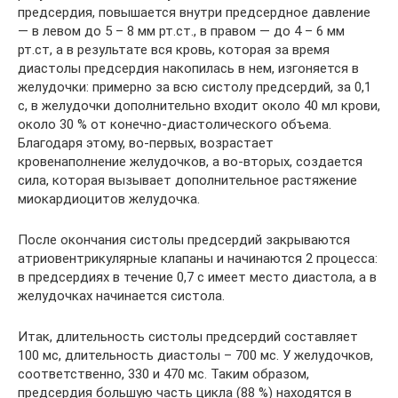
предсердия, повышается внутри предсердное давление
— в левом до 5 – 8 мм рт.ст., в правом — до 4 – 6 мм
рт.ст, а в результате вся кровь, которая за время
диастолы предсердия накопилась в нем, изгоняется в
желудочки: примерно за всю систолу предсердий, за 0,1
с, в желудочки дополнительно входит около 40 мл крови,
около 30 % от конечно-диастолического объема.
Благодаря этому, во-первых, возрастает
кровенаполнение желудочков, а во-вторых, создается
сила, которая вызывает дополнительное растяжение
миокардиоцитов желудочка.
После окончания систолы предсердий закрываются
атриовентрикулярные клапаны и начинаются 2 процесса:
в предсердиях в течение 0,7 с имеет место диастола, а в
желудочках начинается систола.
Итак, длительность систолы предсердий составляет
100 мс, длительность диастолы – 700 мс. У желудочков,
соответственно, 330 и 470 мс. Таким образом,
предсердия большую часть цикла (88 %) находятся в