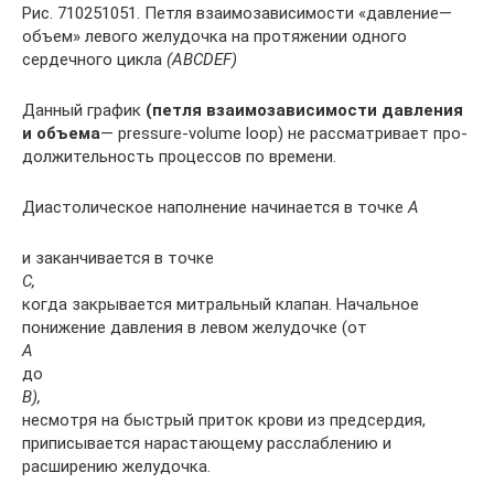
Рис. 710251051. Петля взаимозависимости «давление—
объем» ле­вого желудочка на протяжении одного
сердечного цикла
(ABCDEF)
Данный график
(петля взаимозависимости давления
и объема
— pressure-volume loop) не рассматривает про­
должительность процессов по времени.
Диастолическое наполнение начинается в точке
А
и заканчивает­ся в точке
С,
когда закрывается митральный клапан. Начальное
понижение давления в левом желудочке (от
А
до
В),
несмотря на быстрый приток крови из предсердия,
приписывается нарастающему расслабле­нию и
расширению желудочка.