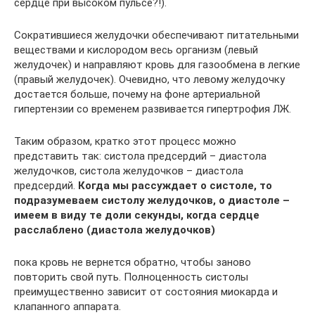
сердце при высоком пульсе?!).
Сократившиеся желудочки обеспечивают питательными
веществами и кислородом весь организм (левый
желудочек) и направляют кровь для газообмена в легкие
(правый желудочек). Очевидно, что левому желудочку
достается больше, почему на фоне артериальной
гипертензии со временем развивается гипертрофия ЛЖ.
Таким образом, кратко этот процесс можно
представить так: систола предсердий – диастола
желудочков, систола желудочков – диастола
предсердий.
Когда мы рассуждает о систоле, то
подразумеваем систолу желудочков, о диастоле –
имеем в виду те доли секунды, когда сердце
расслаблено (диастола желудочков)
пока кровь не вернется обратно, чтобы заново
повторить свой путь. Полноценность систолы
преимущественно зависит от состояния миокарда и
клапанного аппарата.