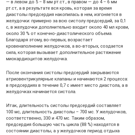
— в левом до 5 – 8 мм рт.ст., в правом — до 4 – 6 мм
рт.ст, а в результате вся кровь, которая за время
диастолы предсердия накопилась в нем, изгоняется в
желудочки: примерно за всю систолу предсердий, за 0,1
с, в желудочки дополнительно входит около 40 мл крови,
около 30 % от конечно-диастолического объема.
Благодаря этому, во-первых, возрастает
кровенаполнение желудочков, а во-вторых, создается
сила, которая вызывает дополнительное растяжение
миокардиоцитов желудочка.
После окончания систолы предсердий закрываются
атриовентрикулярные клапаны и начинаются 2 процесса:
в предсердиях в течение 0,7 с имеет место диастола, а в
желудочках начинается систола.
Итак, длительность систолы предсердий составляет
100 мс, длительность диастолы – 700 мс. У желудочков,
соответственно, 330 и 470 мс. Таким образом,
предсердия большую часть цикла (88 %) находятся в
состоянии диастолы, а у желудочков период отдыха