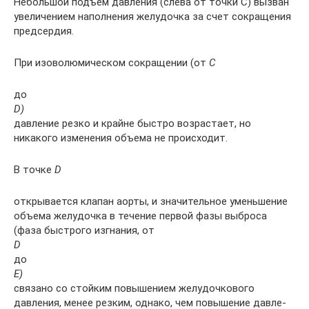
Небольшой подъем давления (слева от точки С) вызван
увеличением наполнения желудочка за счет сокращения
предсердия.
При изоволюмическом сокращении (от
С
до
D)
давление резко и крайне быс­тро возрастает, но
никакого изменения объема не про­исходит.
В точке
D
открывается клапан аорты, и зна­чительное уменьшение
объема желудочка в течение первой фазы выброса
(фаза быстрого изгнания, от
D
до
Е)
связано со стойким повышением желудочкового
давления, менее резким, однако, чем повышение давле­