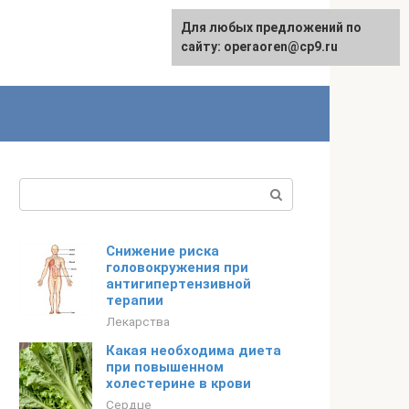
Для любых предложений по
сайту: operaoren@cp9.ru
Поиск:
Снижение риска
головокружения при
антигипертензивной
терапии
Лекарства
Какая необходима диета
при повышенном
холестерине в крови
Сердце