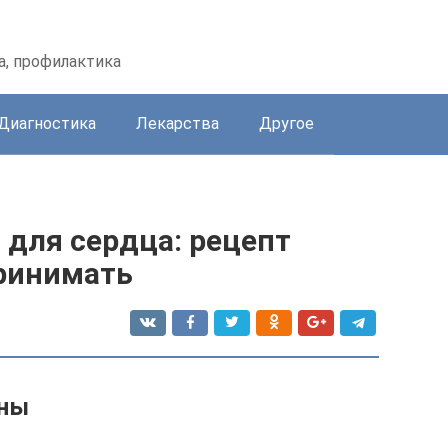
а, профилактика
Диагностика
Лекарства
Другое
 для сердца: рецепт
принимать
зны