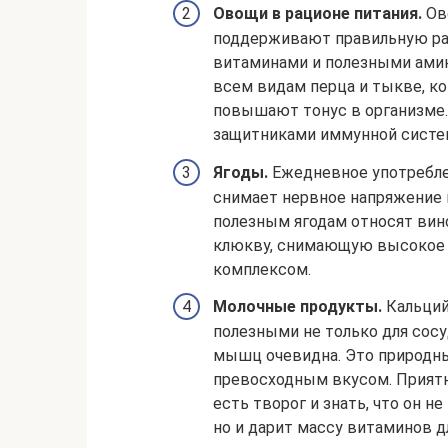
Овощи в рационе питания.
Ово
поддерживают правильную раб
витаминами и полезными амин
всем видам перца и тыкве, 
повышают тонус в организме.
защитниками иммунной систе
Ягоды.
Ежедневное употреблен
снимает нервное напряжение 
полезным ягодам относят вин
клюкву, снимающую высокое 
комплексом.
Молочные продукты.
Кальций
полезными не только для сосуд
мышц очевидна. Это природны
превосходным вкусом. Приятн
есть творог и знать, что он 
но и дарит массу витаминов дл