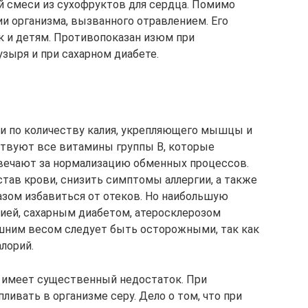
й смеси из сухофруктов для сердца. Помимо
ии организма, вызванного отравлением. Его
к и детям. Противопоказан изюм при
узыря и при сахарном диабете.
и по количеству калия, укрепляющего мышцы и
тствуют все витамины группы B, которые
вечают за нормализацию обменных процессов.
тав крови, снизить симптомы аллергии, а также
азом избавиться от отеков. Но наибольшую
мией, сахарным диабетом, атеросклерозом
ишним весом следует быть осторожными, так как
лорий.
т имеет существенный недостаток. При
ливать в организме серу. Дело о том, что при