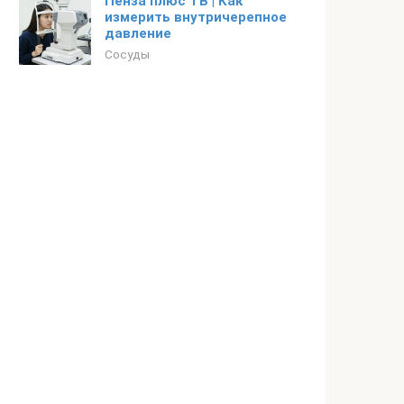
Пенза плюс ТВ | Как
измерить внутричерепное
давление
Сосуды