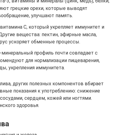
а-3, витамины и минералы (цинк, медь), белки,
яют грецкие орехи, которые выводят
вообращение, улучшают память.
витамина C, который укрепляет иммунитет и
Другие вещества: пектин, эфирные масла,
рус ускоряет обменные процессы.
-минеральный профиль почти совпадает с
комендуют для нормализации пищеварения,
ды, укрепления иммунитета.
ослива, других полезных компонентов вбирает
авные показания к употреблению: снижение
сосудами, сердцем, кожей или ногтями.
нского здоровья.
ива
магния и железа.