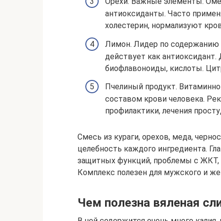
Орехи. Важные элементы: Омег
антиоксиданты. Часто примен
холестерин, нормализуют кро
Лимон. Лидер по содержанию 
действует как антиоксидант. 
биофлавоноиды, кислоты. Цит
Пчелиный продукт. Витаминно
составом крови человека. Ре
профилактики, лечения просту
Смесь из кураги, орехов, меда, черн
целебность каждого ингредиента. Гл
защитных функций, проблемы с ЖКТ, 
Комплекс полезен для мужского и же
Чем полезна вяленая сл
В ней содержится очень много калия, 