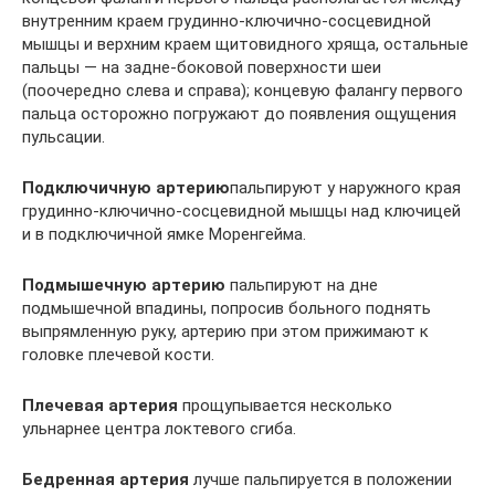
внутренним краем грудинно-ключично-сосцевидной
мышцы и верхним краем щитовидного хряща, остальные
пальцы — на задне-боковой поверхности шеи
(поочередно слева и справа); концевую фалангу первого
пальца осторожно погружают до появления ощущения
пульсации.
Подключичную артерию
пальпируют у наружного края
грудинно-ключично-сосцевидной мышцы над ключицей
и в подключичной ямке Моренгейма.
Подмышечную артерию
пальпируют на дне
подмышечной впадины, попросив больного поднять
выпрямленную руку, артерию при этом прижимают к
головке плечевой кости.
Плечевая артерия
прощупывается несколько
ульнарнее центра локтевого сгиба.
Бедренная артерия
лучше пальпируется в положении