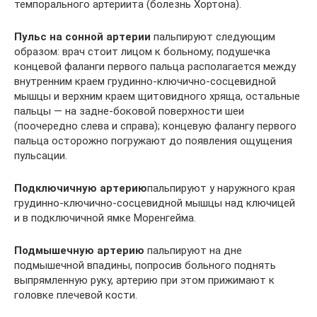
темпорального артериита (болезнь Хортона).
Пульс на сонной артерии
пальпируют следующим
образом: врач стоит лицом к больному; подушечка
концевой фаланги первого пальца располагается между
внутренним краем грудинно-ключично-сосцевидной
мышцы и верхним краем щитовидного хряща, остальные
пальцы — на задне-боковой поверхности шеи
(поочередно слева и справа); концевую фалангу первого
пальца осторожно погружают до появления ощущения
пульсации.
Подключичную артерию
пальпируют у наружного края
грудинно-ключично-сосцевидной мышцы над ключицей
и в подключичной ямке Моренгейма.
Подмышечную артерию
пальпируют на дне
подмышечной впадины, попросив больного поднять
выпрямленную руку, артерию при этом прижимают к
головке плечевой кости.