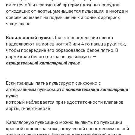
имеется облитерирующий артериит крупных сосудов
отходящих от аорты, уменьшается пульсация, а иногда и
совсем исчезает на подмышечных и сонных артериях,
чаще слева.
Капиллярный пульс.
Для его определения слегка
надавливают на конец ногтя 3 или 4-го пальца руки так,
чтобы посередине его образовалось белое пятно. В
норме края белого пятна не пульсируют —
отрицательный капиллярный пульс
.
Если границы пятна пульсируют синхронно с
артериальным пульсом, это
положительный капиллярный
пульс
,
который наблюдается при недостаточности клапанов
аорты, гипертиреозе.
Капиллярную пульсацию можно выявить по пульсации
красной полосы на коже, полученной проведением по ней
твердым предметом (явления дермографизма) или на