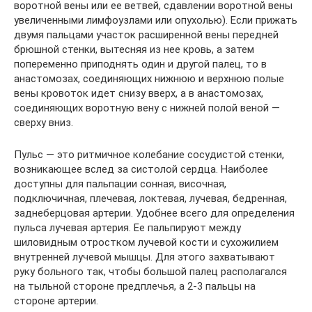
воротной вены или ее ветвей, сдавлении воротной вены
увеличенными лимфоузлами или опухолью). Если прижать
двумя пальцами участок расширенной вены передней
брюшной стенки, вытесняя из нее кровь, а затем
попеременно приподнять один и другой палец, то в
анастомозах, соединяющих нижнюю и верхнюю полые
вены кровоток идет снизу вверх, а в анастомозах,
соединяющих воротную вену с нижней полой веной —
сверху вниз.
Пульс — это ритмичное колебание сосудистой стенки,
возникающее вслед за систолой сердца. Наиболее
доступны для пальпации сонная, височная,
подключичная, плечевая, локтевая, лучевая, бедренная,
заднеберцовая артерии. Удобнее всего для определения
пульса лучевая артерия. Ее пальпируют между
шиловидным отростком лучевой кости и сухожилием
внутренней лучевой мышцы. Для этого захватывают
руку больного так, чтобы большой палец располагался
на тыльной стороне предплечья, а 2-3 пальцы на
стороне артерии.