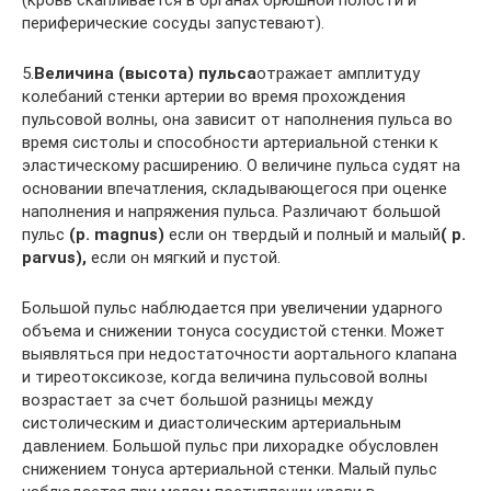
периферические сосуды запустевают).
5.
Величина (высота) пульса
отражает амплитуду
колебаний стенки артерии во время прохождения
пульсовой волны, она зависит от наполнения пульса во
время систолы и способности артериальной стенки к
эластическому расширению. О величине пульса судят на
основании впечатления, складывающегося при оценке
наполнения и напряжения пульса. Различают большой
пульс
(р. magnus)
если он твердый и полный и малый
( р.
parvus),
если он мягкий и пустой.
Большой пульс наблюдается при увеличении ударного
объема и снижении тонуса сосудистой стенки. Может
выявляться при недостаточности аортального клапана
и тиреотоксикозе, когда величина пульсовой волны
возрастает за счет большой разницы между
систолическим и диастолическим артериальным
давлением. Большой пульс при лихорадке обусловлен
снижением тонуса артериальной стенки. Малый пульс