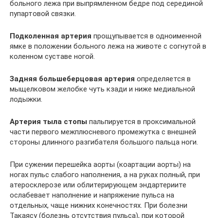
больного лежа при выпрямленном бедре под серединой
пупартовой связки.
Подколенная артерия
прощупывается в одноименной
ямке в положении больного лежа на животе с согнутой в
коленном суставе ногой.
Задняя большеберцовая артерия
определяется в
мыщелковом желобке чуть кзади и ниже медиальной
лодыжки.
Артерия тыла стопы
пальпируется в проксимальной
части первого межплюсневого промежутка с внешней
стороны длинного разгибателя большого пальца ноги.
При сужении перешейка аорты (коартации аорты) на
ногах пульс слабого наполнения, а на руках полный, при
атеросклерозе или облитерирующем эндартериите
ослабевает наполнение и напряжение пульса на
отдельных, чаще нижних конечностях. При болезни
Такаясу (болезнь отсутствия пульса), при которой