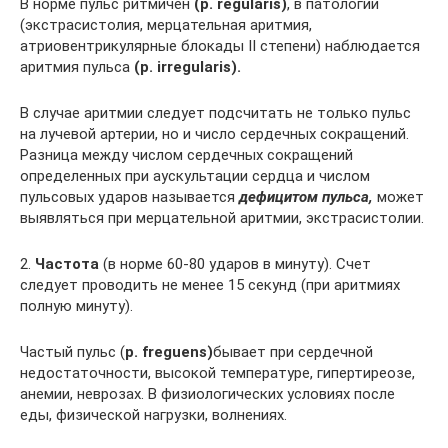
В норме пульс ритмичен
(р. regularis)
, в патологии
(экстрасистолия, мерцательная аритмия,
атриовентрикулярные блокады II степени) наблюдается
аритмия пульса
(р. irregularis).
В случае аритмии следует подсчитать не только пульс
на лучевой артерии, но и число сердечных сокращений.
Разница между числом сердечных сокращений
определенных при аускультации сердца и числом
пульсовых ударов называется
дефицитом пульса,
может
выявляться при мерцательной аритмии, экстрасистолии.
2.
Частота
(в норме 60-80 ударов в минуту). Счет
следует проводить не менее 15 секунд (при аритмиях
полную минуту).
Частый пульс (
p. freguens)
бывает при сердечной
недостаточности, высокой температуре, гипертиреозе,
анемии, неврозах. В физиологических условиях после
еды, физической нагрузки, волнениях.