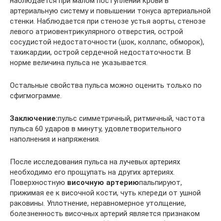
наблюдается при малом поступлении крови в
артериальную систему и повышении тонуса артериальной
стенки. Наблюдается при стенозе устья аорты, стенозе
левого атриовентрикулярного отверстия, острой
сосудистой недостаточности (шок, коллапс, обморок),
тахикардии, острой сердечной недостаточности. В
норме величина пульса не указывается.
Остальные свойства пульса можно оценить только по
сфигмограмме.
Заключение:
пульс симметричный, ритмичный, частота
пульса 60 ударов в минуту, удовлетворительного
наполнения и напряжения.
После исследования пульса на лучевых артериях
необходимо его прощупать на других артериях.
Поверхностную
височную артерию
пальпируют,
прижимая ее к височной кости, чуть кпереди от ушной
раковины. Уплотнение, неравномерное утолщение,
болезненность височных артерий является признаком