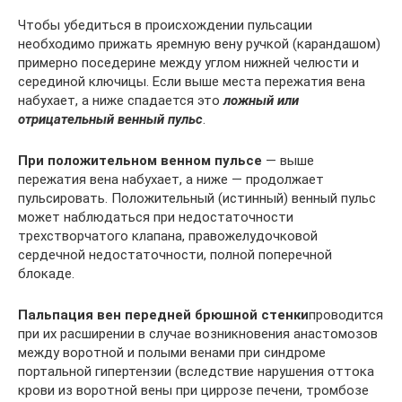
Чтобы убедиться в происхождении пульсации
необходимо прижать яремную вену ручкой (карандашом)
примерно поседерине между углом нижней челюсти и
серединой ключицы. Если выше места пережатия вена
набухает, а ниже спадается это
ложный или
отрицательный венный пульс
.
При положительном венном пульсе
— выше
пережатия вена набухает, а ниже — продолжает
пульсировать. Положительный (истинный) венный пульс
может наблюдаться при недостаточности
трехстворчатого клапана, правожелудочковой
сердечной недостаточности, полной поперечной
блокаде.
Пальпация вен передней брюшной стенки
проводится
при их расширении в случае возникновения анастомозов
между воротной и полыми венами при синдроме
портальной гипертензии (вследствие нарушения оттока
крови из воротной вены при циррозе печени, тромбозе