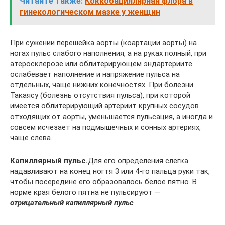
Читайте также:
Коккобациллярная флора в
гинекологическом мазке у женщин
При сужении перешейка аорты (коартации аорты) на
ногах пульс слабого наполнения, а на руках полный, при
атеросклерозе или облитерирующем эндартериите
ослабевает наполнение и напряжение пульса на
отдельных, чаще нижних конечностях. При болезни
Такаясу (болезнь отсутствия пульса), при которой
имеется облитерирующий артериит крупных сосудов
отходящих от аорты, уменьшается пульсация, а иногда и
совсем исчезает на подмышечных и сонных артериях,
чаще слева.
Капиллярный пульс.
Для его определения слегка
надавливают на конец ногтя 3 или 4-го пальца руки так,
чтобы посередине его образовалось белое пятно. В
норме края белого пятна не пульсируют —
отрицательный капиллярный пульс