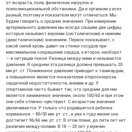
от возраста, пола, физических нагрузок и
психоэмоциональной обстановки. Да и организм у всех
разный, поэтому и показатели могут отличаться. Мы
будем говорить о средних значениях. При измерении
артериального давления мы всегда слышим две цифры,
которые называют верхним (систолическим) и нижним
(диастолическим) значением. Первое показывает, с
какой силой кровь давит на стенки сосудов при
максимальном сокращении сердца, а второе, наоборот
— в ситуации покоя. Разница между ними и называется
давление. В среднем эта разница должна превышать 20
мм рт. ст. Пониженное давление приводит к тахикардии,
а повышенное является показателем атеросклероза,
сердечной недостаточности, анемии и др. У
спортсменов часто бывает так, что средним для них
является заниженное значение, около 100/60 и при этом
они себя отлично чувствуют. С возрастом значения
увеличивается. У только что родившегося ребенка
нормальное – 80/50 мм. рт. ст., а уже к году жизни оно
достигает 96/66 мм. рт. ст. В этом плане, до пяти лет нет
различия между полами. В 18 — 20 лет у мужчин