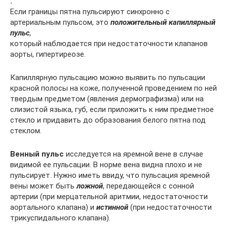
.
Если границы пятна пульсируют синхронно с
артериальным пульсом, это
положительный капиллярный
пульс
,
который наблюдается при недостаточности клапанов
аорты, гипертиреозе.
Капиллярную пульсацию можно выявить по пульсации
красной полосы на коже, полученной проведением по ней
твердым предметом (явления дермографизма) или на
слизистой языка, губ, если приложить к ним предметное
стекло и придавить до образования белого пятна под
стеклом.
Венный пульс
исследуется на яремной вене в случае
видимой ее пульсации. В норме вена видна плохо и не
пульсирует. Нужно иметь ввиду, что пульсация яремной
вены может быть
ложной
, передающейся с сонной
артерии (при мерцательной аритмии, недостаточности
аортального клапана) и
истинной
(при недостаточности
трикуспидального клапана).