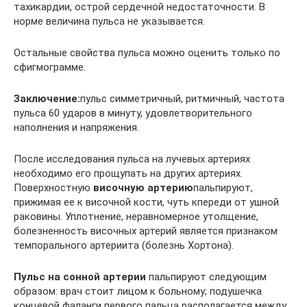
тахикардии, острой сердечной недостаточности. В
норме величина пульса не указывается.
Остальные свойства пульса можно оценить только по
сфигмограмме.
Заключение:
пульс симметричный, ритмичный, частота
пульса 60 ударов в минуту, удовлетворительного
наполнения и напряжения.
После исследования пульса на лучевых артериях
необходимо его прощупать на других артериях.
Поверхностную
височную артерию
пальпируют,
прижимая ее к височной кости, чуть кпереди от ушной
раковины. Уплотнение, неравномерное утолщение,
болезненность височных артерий является признаком
темпорального артериита (болезнь Хортона).
Пульс на сонной артерии
пальпируют следующим
образом: врач стоит лицом к больному; подушечка
концевой фаланги первого пальца располагается между