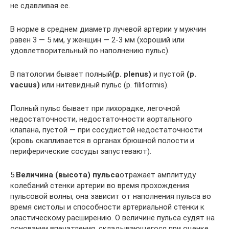
не сдавливая ее.
В норме в среднем диаметр лучевой артерии у мужчин
равен 3 — 5 мм, у женщин — 2-3 мм (хороший или
удовлетворительный по наполнению пульс).
В патологии бывает полный
(р. plenus)
и пустой
(p.
vacuus)
или нитевидный пульс (р. filiformis).
Полный пульс бывает при лихорадке, легочной
недостаточности, недостаточности аортального
клапана, пустой — при сосудистой недостаточности
(кровь скапливается в органах брюшной полости и
периферические сосуды запустевают).
5.
Величина (высота) пульса
отражает амплитуду
колебаний стенки артерии во время прохождения
пульсовой волны, она зависит от наполнения пульса во
время систолы и способности артериальной стенки к
эластическому расширению. О величине пульса судят на
основании впечатления, складывающегося при оценке