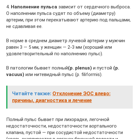
4.
Наполнение пульса
зависит от сердечного выброса.
О наполнении пульса судят по объему (диаметру)
артерии, при этом перекатывают артерию под пальцами,
не сдавливая ее.
В норме в среднем диаметр лучевой артерии у мужчин
равен 3 — 5 мм, у женщин — 2-3 мм (хороший или
удовлетворительный по наполнению пульс).
В патологии бывает полный
(р. plenus)
и пустой
(p.
vacuus)
или нитевидный пульс (р. filiformis).
Читайте также:
Отклонение ЭОС влево:
причины, диагностика и лечение
Полный пульс бывает при лихорадке, легочной
недостаточности, недостаточности аортального
клапана, пустой — при сосудистой недостаточности
(кровь скапливается в органах брюшной полости и