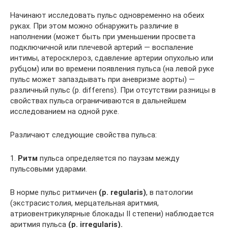
Начинают исследовать пульс одновременно на обеих
руках. При этом можно обнаружить различие в
наполнении (может быть при уменьшении просвета
подключичной или плечевой артерий — воспаление
интимы, атеросклероз, сдавление артерии опухолью или
рубцом) или во времени появления пульса (на левой руке
пульс может запаздывать при аневризме аорты) —
различный пульс (p. differens). При отсутствии разницы в
свойствах пульса ограничиваются в дальнейшем
исследованием на одной руке.
Различают следующие свойства пульса:
1.
Ритм
пульса определяется по паузам между
пульсовыми ударами.
В норме пульс ритмичен
(р. regularis)
, в патологии
(экстрасистолия, мерцательная аритмия,
атриовентрикулярные блокады II степени) наблюдается
аритмия пульса
(р. irregularis).