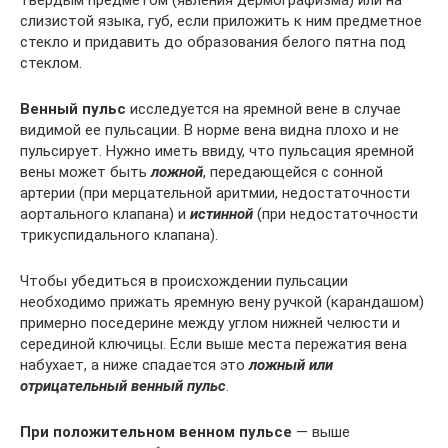
слизистой языка, губ, если приложить к ним предметное
стекло и придавить до образования белого пятна под
стеклом.
Венный пульс
исследуется на яремной вене в случае
видимой ее пульсации. В норме вена видна плохо и не
пульсирует. Нужно иметь ввиду, что пульсация яремной
вены может быть
ложной
, передающейся с сонной
артерии (при мерцательной аритмии, недостаточности
аортального клапана) и
истинной
(при недостаточности
трикуспидального клапана).
Чтобы убедиться в происхождении пульсации
необходимо прижать яремную вену ручкой (карандашом)
примерно поседерине между углом нижней челюсти и
серединой ключицы. Если выше места пережатия вена
набухает, а ниже спадается это
ложный или
отрицательный венный пульс
.
При положительном венном пульсе
— выше