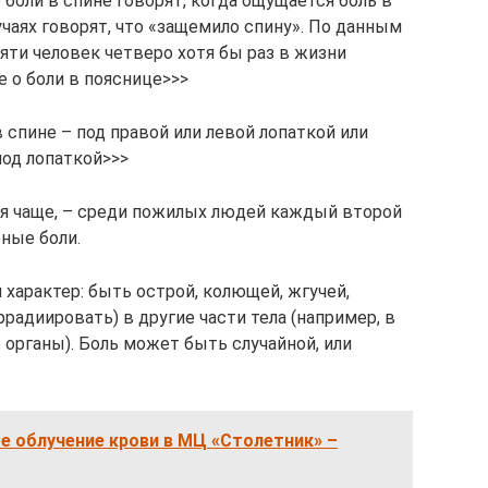
 боли в спине говорят, когда ощущается боль в
учаях говорят, что «защемило спину». По данным
яти человек четверо хотя бы раз в жизни
 о боли в пояснице>>>
 спине – под правой или левой лопаткой или
под лопаткой>>>
ся чаще, – среди пожилых людей каждый второй
ные боли.
характер: быть острой, колющей, жгучей,
радиировать) в другие части тела (например, в
 органы). Боль может быть случайной, или
е облучение крови в МЦ «Столетник» –