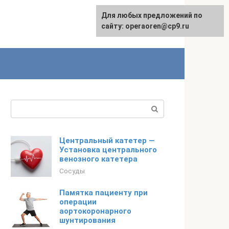
Для любых предложений по
сайту: operaoren@cp9.ru
Поиск:
Центральный катетер —
Установка центрального
венозного катетера
Сосуды
Памятка пациенту при
операции
аортокоронарного
шунтирования