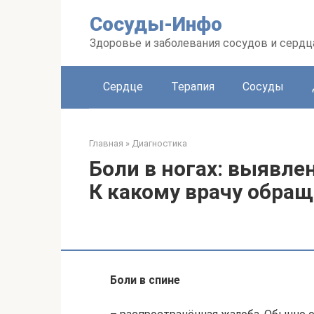
Перейти
Сосуды-Инфо
к
контенту
Здоровье и заболевания сосудов и сердц
Сердце
Терапия
Сосуды
Главная
»
Диагностика
Боли в ногах: выявле
К какому врачу обра
Боли в спине