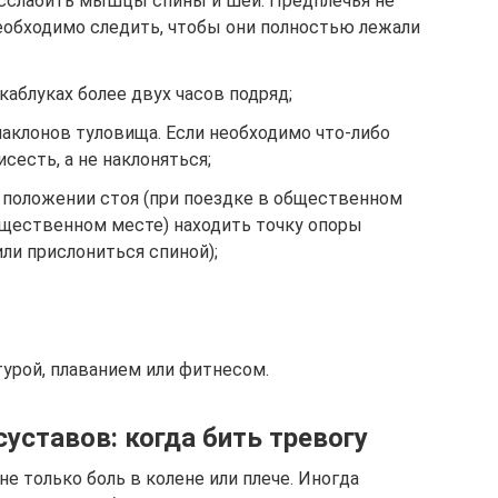
сслабить мышцы спины и шеи. Предплечья не
необходимо следить, чтобы они полностью лежали
каблуках более двух часов подряд;
наклонов туловища. Если необходимо что-либо
исесть, а не наклоняться;
 положении стоя (при поездке в общественном
бщественном месте) находить точку опоры
или прислониться спиной);
урой, плаванием или фитнесом.
уставов: когда бить тревогу
е только боль в колене или плече. Иногда