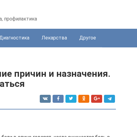
а, профилактика
Диагностика
Лекарства
Другое
ние причин и назначения.
щаться