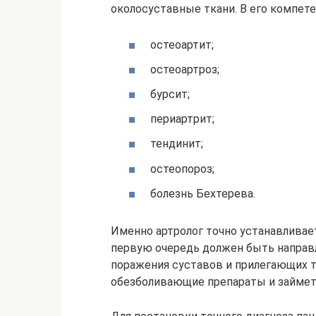
околосуставные ткани. В его компете
остеоартит;
остеоартроз;
бурсит;
периартрит;
тендинит;
остеопороз;
болезнь Бехтерева.
Именно артролог точно устанавливает
первую очередь должен быть направл
поражения суставов и прилегающих тк
обезболивающие препараты и займет