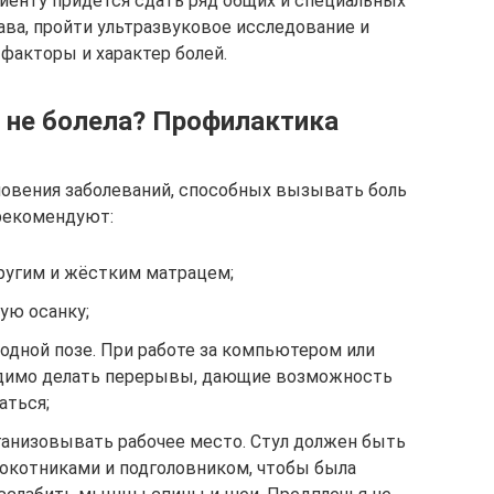
циенту придется сдать ряд общих и специальных
ава, пройти ультразвуковое исследование и
факторы и характер болей.
а не болела? Профилактика
новения заболеваний, способных вызывать боль
 рекомендуют:
пругим и жёстким матрацем;
ую осанку;
 одной позе. При работе за компьютером или
димо делать перерывы, дающие возможность
аться;
ганизовывать рабочее место. Стул должен быть
локотниками и подголовником, чтобы была