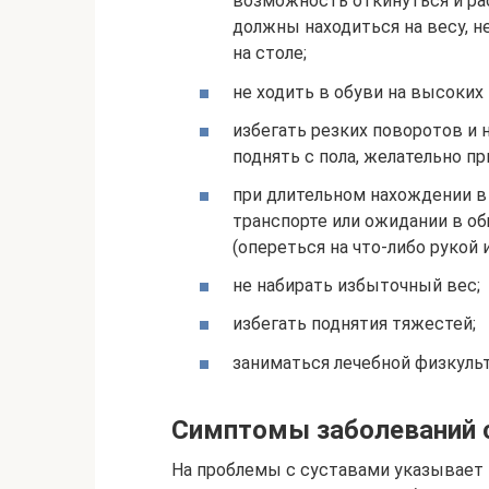
возможность откинуться и ра
должны находиться на весу, 
на столе;
не ходить в обуви на высоких 
избегать резких поворотов и 
поднять с пола, желательно пр
при длительном нахождении в
транспорте или ожидании в о
(опереться на что-либо рукой 
не набирать избыточный вес;
избегать поднятия тяжестей;
заниматься лечебной физкульт
Симптомы заболеваний с
На проблемы с суставами указывает н