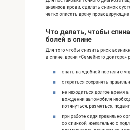
Для постановки точного диагноза па
анализов крови, сделать снимок суст
четко описать врачу провоцирующие 
Что делать, чтобы спин
болей в спине
Для того чтобы снизить риск возник
в спине, врачи «Семейного доктора»
спать на удобной постели с у
стараться сохранять правильн
не находиться долгое время в
вождении автомобиля необхо
потянуться, размяться, подвиг
при работе сидя правильно ор
со спинкой, желательно с под