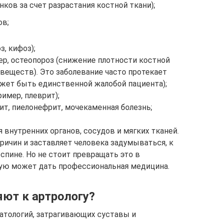
ков за счет разрастания костной ткани);
в;
, кифоз);
ер, остеопороз (снижение плотности костной
веществ). Это заболевание часто протекает
ожет быть единственной жалобой пациента);
имер, плеврит);
ит, пиелонефрит, мочекаменная болезнь;
 внутренних органов, сосудов и мягких тканей.
ичин и заставляет человека задумываться, к
 спине. Но не стоит превращать это в
рую может дать профессиональная медицина.
яют к артрологу?
патологий, затрагивающих суставы и