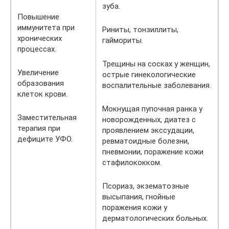
зуба.
Повышение
иммунитета при
Риниты, тонзиллиты,
хронических
гаймориты.
процессах.
Трещины на сосках у женщин,
Увеличение
острые гинекологические
образования
воспалительные заболевания.
клеток крови.
Мокнущая пупочная ранка у
Заместительная
новорожденных, диатез с
терапия при
проявлением экссудации,
дефиците УФО.
ревматоидные болезни,
пневмонии, поражение кожи
стафилококком.
Псориаз, экзематозные
высыпания, гнойные
поражения кожи у
дерматологических больных.