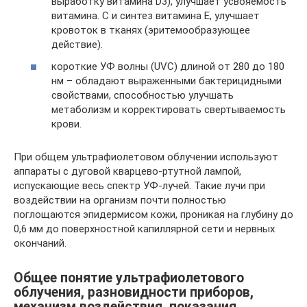
выработку витамина D3), улучшает усвояемость
витамина. С и синтез витамина Е, улучшает
кровоток в тканях (эритемообразующее
действие).
короткие УФ волны (UVC) длиной от 280 до 180
нм – обладают выраженными бактерицидными
свойствами, способностью улучшать
метаболизм и корректировать свертываемость
крови.
При общем ультрафиолетовом облучении используют
аппараты с дуговой кварцево-ртутной лампой,
испускающие весь спектр УФ-лучей. Такие лучи при
воздействии на организм почти полностью
поглощаются эпидермисом кожи, проникая на глубину до
0,6 мм до поверхностной капиллярной сети и нервных
окончаний.
Общее понятие ультрафиолетового
облучения, разновидности приборов,
механизм воздействия, показания