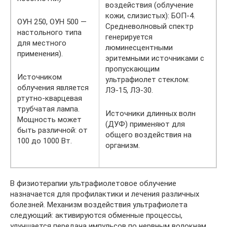
воздействия (облучение
кожи, слизистых): БОП-4.
ОУН 250, ОУН 500 —
Средневолновый спектр
настольного типа
генерируется
для местного
люминесцентными
применения).
эритемными источниками с
пропускающим
Источником
ультрафиолет стеклом:
облучения является
ЛЭ-15, ЛЭ-30.
ртутно-кварцевая
трубчатая лампа.
Источники длинных волн
Мощность может
(ДУФ) применяют для
быть различной: от
общего воздействия на
100 до 1000 Вт.
организм.
В физиотерапии ультрафиолетовое облучение
назначается для профилактики и лечения различных
болезней. Механизм воздействия ультрафиолета
следующий: активируются обменные процессы,
улучшается передача импульсов по нервным волокнам.