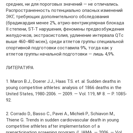
средних, ни для пороговых значений — не отличались.
Распространенность потенциально опасных изменений
ЭКГ, требующих дополнительного обследования
(брадикардия менее 2%, атрио-вентрикулярная блокада
II степени, ST-T нарушения, феномены предвозбуждения
желудочков, экстрасистолия, удлинение интервала QTс
выше 460-480 мсек), среди атлетов группы специальной
спортивной подготовки составила 9%, тогда как у
атлетов группы начальной подготовки — лишь 4,9%.
ЛИТЕРАТУРА
1. Maron B.J., Doerer J.J., Haas T.S. et. al. Sudden deaths in
young competitive athletes: analysis of 1866 deaths in the
United States, 1980-2006. — 2009. — Vol. 119, № 8. — Р. 1085-
92.
2. Corrado D., Basso C., Pavei A., Michieli P., Schiavon M.,
Thiene G. Trends in sudden cardiovascular death in young
competitive athletes after implementation of a
preparticipation screening program // JAMA. — 2006. — Vol.