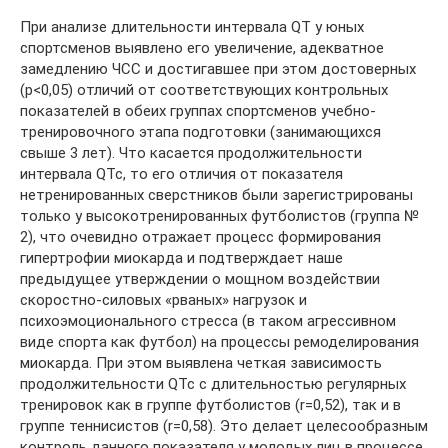
При анализе длительности интервала QT у юных
спортсменов выявлено его увеличение, адекватное
замедлению ЧСС и достигавшее при этом достоверных
(p<0,05) отличий от соответствующих контрольных
показателей в обеих группах спортсменов учебно-
тренировочного этапа подготовки (занимающихся
свыше 3 лет). Что касается продолжительности
интервала QTc, то его отличия от показателя
нетренированных сверстников были зарегистрированы
только у высокотренированных футболистов (группа №
2), что очевидно отражает процесс формирования
гипертрофии миокарда и подтверждает наше
предыдущее утверждении о мощном воздействии
скоростно-силовых «рваных» нагрузок и
психоэмоционального стресса (в таком агрессивном
виде спорта как футбол) на процессы ремоделирования
миокарда. При этом выявлена четкая зависимость
продолжительности QTc с длительностью регулярных
тренировок как в группе футболистов (r=0,52), так и в
группе теннисистов (r=0,58). Это делает целесообразным
контроль данного показателя у молодых лиц в процессе