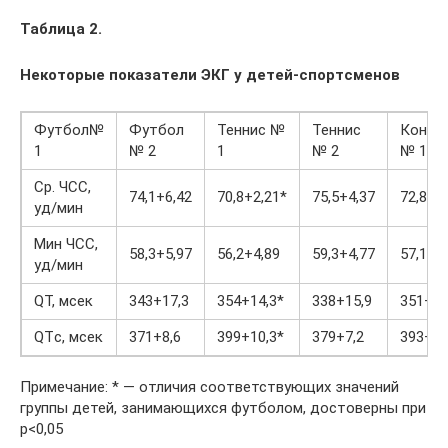
Таблица 2.
Некоторые показатели ЭКГ у детей-спортсменов
Футбол№
Футбол
Теннис №
Теннис
Контр
1
№ 2
1
№ 2
№ 1
Ср. ЧСС,
74,1+6,42
70,8+2,21*
75,5+4,37
72,8+4
уд/мин
Мин ЧСС,
58,3+5,97
56,2+4,89
59,3+4,77
57,1+5
уд/мин
QT, мсек
343+17,3
354+14,3*
338+15,9
351+12
QTс, мсек
371+8,6
399+10,3*
379+7,2
393+9,
Примечание: * — отличия соответствующих значений
группы детей, занимающихся футболом, достоверны при
p<0,05