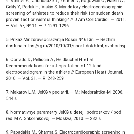
4. Steinvil A., Chundadze T., Zeltser D., Rogowski O., Halkin A.,
Galily Y., Perluk H., Viskin S. Mandatory electrocardiographic
screening of athletes to reduce their risk for sudden death
proven fact or wishful thinking? // J Am Coll Cardiol. — 2011.
— Vol. 57, № 11. — P. 1291-1296.
5. Prikaz Minzdravsocrazvitija Rossii № 613n. — Rezhim
dostupa https://rg.ru/2010/10/01/sport-dok.html, svobodnyj.
6. Corrado D., Pelliccia A., Heidbuchel H. et al.
Recommendations for interpretation of 12-lead
electrocardiogram in the athlete // European Heart Journal. —
2010. — Vol. 31. — R. 243-259.
7. Makarov L.M. JeKG v pediatrii. — M.: Medpraktika-M, 2006. —
544 s.
8. Normativnye parametry JeKG u detej i podrostkov / pod
red. M.A. Shkol’nikovoj. — Moskva, 2010. — 232 s.
9. Papadakis M., Sharma S. Electrocardiographic screening in