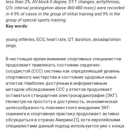
less than 2%, AV-block II degree, ST-T changes, arrhythmias,
QTc interval prolongation above 460-480 msec) were recorded
in 4.9% of cases in the group of initial training and 9% in the
group of special sports training.
Key words:
young athletes, ECG, heart rate, QT duration, desadaptation
sings.
В настоящее время внимание спортивных специалистов
продолжает привлекать состояние сердечно-
сосудистой (ССС) системы как определяющей уровень
спортивного мастерства и состояния здоровья юных
атлетов. Наиболее доступным и информативным
методом обследования ССС у атлетов продолжает
оставаться стандартная электрокардиография (ЭКГ).
Несмотря на простоту и доступность, экономическая
целесообразность повсеместного внедрения ЭКГ-
скрининга в спортивную практику продолжает активно
обсуждаться в странах Америки [1], хотя европейскими
специалистами данный подход используется уже с конца