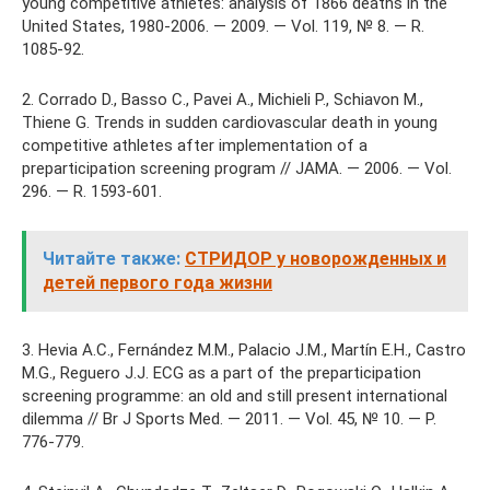
young competitive athletes: analysis of 1866 deaths in the
United States, 1980-2006. — 2009. — Vol. 119, № 8. — R.
1085-92.
2. Corrado D., Basso C., Pavei A., Michieli P., Schiavon M.,
Thiene G. Trends in sudden cardiovascular death in young
competitive athletes after implementation of a
preparticipation screening program // JAMA. — 2006. — Vol.
296. — R. 1593-601.
Читайте также:
СТРИДОР у новорожденных и
детей первого года жизни
3. Hevia A.C., Fernández M.M., Palacio J.M., Martín E.H., Castro
M.G., Reguero J.J. ECG as a part of the preparticipation
screening programme: an old and still present international
dilemma // Br J Sports Med. — 2011. — Vol. 45, № 10. — P.
776-779.