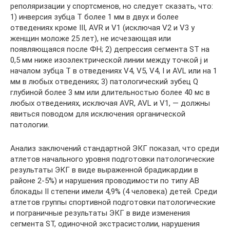
реполяризации у спортсменов, но следует сказать, что:
1) инверсия зубца Т более 1 мм в двух и более
отведениях кроме III, AVR и V1 (исключая V2 и V3 у
женщин моложе 25 лет), не исчезающая или
появляющаяся после ФН; 2) депрессия сегмента ST на
0,5 мм ниже изоэлектрической линии между точкой j и
началом зубца T в отведениях V4, V5, V4, I и AVL или на 1
мм в любых отведениях; 3) патологический зубец Q
глубиной более 3 мм или длительностью более 40 мс в
любых отведениях, исключая AVR, AVL и V1, — должны
явиться поводом для исключения органической
патологии.
Анализ заключений стандартной ЭКГ показал, что среди
атлетов начального уровня подготовки патологические
результаты ЭКГ в виде выраженной брадикардии в
районе 2-5%) и нарушения проводимости по типу АВ
блокады II степени имели 4,9% (4 человека) детей. Среди
атлетов группы спортивной подготовки патологические
и пограничные результаты ЭКГ в виде изменения
сегмента ST, одиночной экстрасистолии, нарушения