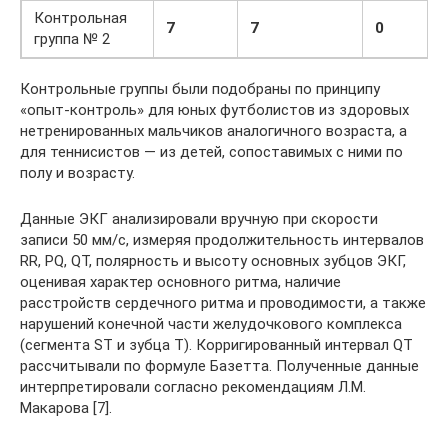
Контрольная
7
7
0
группа № 2
Контрольные группы были подобраны по принципу
«опыт-контроль» для юных футболистов из здоровых
нетренированных мальчиков аналогичного возраста, а
для теннисистов — из детей, сопоставимых с ними по
полу и возрасту.
Данные ЭКГ анализировали вручную при скорости
записи 50 мм/с, измеряя продолжительность интервалов
RR, PQ, QТ, полярность и высоту основных зубцов ЭКГ,
оценивая характер основного ритма, наличие
расстройств сердечного ритма и проводимости, а также
нарушений конечной части желудочкового комплекса
(сегмента ST и зубца Т). Корригированный интервал QT
рассчитывали по формуле Базетта. Полученные данные
интерпретировали согласно рекомендациям Л.М.
Макарова [7].