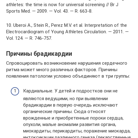
athletes: the time is now for universal screening // Br J
Sports Med. — 2009. — Vol. 43. — R. 663-8.
10. Uberoi A., Stein R., Perez M.V. et al. Interpretation of the
Electrocardiogram of Young Athletes Circulation. — 2011. —
Vol. 124. — R. 746-757.
Причины брадикардии
Спровоцировать возникновение нарушения сердечного
ритма может много различных факторов. Причины
появления патологии условно объединяют в три группы:
Кардиальные. У детей и подростков они не
являются ведущими, но при выявлении
брадикардии в первую очередь исключают
органические причины. Сюда относят
врожденные и приобретенные пороки сердца,
опухоли, малые аномалии развития органа,
миокардиты, перикардиты, поражение миокарда,
интоксикации различного генеза (лекарственные,