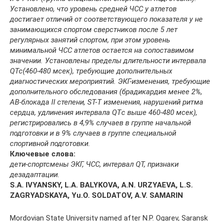
Установлено, что уровень средней ЧСС у атлетов
достигает отличий от соответствующего показателя у не
занимающихся спортом сверстников после 5 лет
регулярных занятий спортом, при этом уровень
минимальной ЧСС атлетов остается на сопоставимом
значении. Установлены пределы длительности интервала
QTc
(460-480 мсек), требующие дополнительных
диагностических мероприятий. ЭКГ-изменения, требующие
дополнительного обследования (брадикардия менее 2%,
АВ-блокада II степени, ST-T изменения, нарушений ритма
сердца, удлинения интервала QTс выше 460-480 мсек),
регистрировались в 4,9% случаев в группе начальной
подготовки и в 9% случаев в группе специальной
спортивной подготовки.
Ключевые слова:
дети-спортсмены ЭКГ, ЧСС, интервал QT, признаки
дезадаптации.
S.A. IVYANSKY, L.A. BALYKOVA, A.N. URZYAEVA, L.S.
ZAGRYADSKAYA, Yu.O. SOLDATOV, A.V. SAMARIN
Mordovian State University named after N.P. Ogarev, Saransk