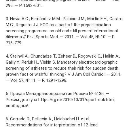
296. — Р. 1593-601.
3. Hevia A.C., Fernández M.M., Palacio J.M., Martín E.H., Castro
M.G., Reguero J.J. ECG as a part of the preparticipation
screening programme: an old and still present international
dilemma // Br J Sports Med. — 2011. — Vol. 45, № 10. — P.
776-779.
4. Steinvil A., Chundadze T., Zeltser D., Rogowski O., Halkin A.,
Galily Y., Perluk H., Viskin S. Mandatory electrocardiographic
screening of athletes to reduce their risk for sudden death
proven fact or wishful thinking? // J Am Coll Cardiol. — 2011.
— Vol. 57, № 11. — P. 1291-1296.
5. Приказ Минздравсоцразвития России № 613н. —
Режим доступа https://rg.ru/2010/10/01/sport-dok.html,
свободный.
6. Corrado D., Pelliccia A., Heidbuchel H. et al.
Recommendations for interpretation of 12-lead