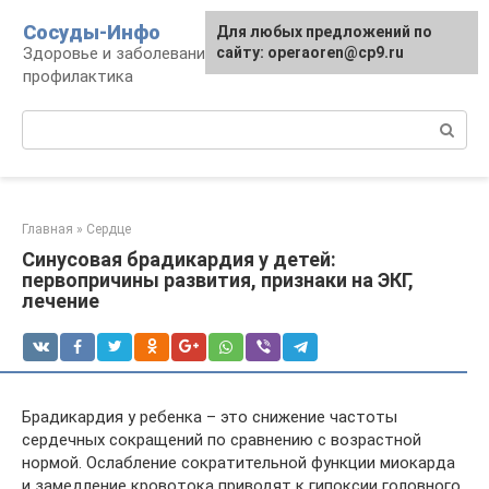
Перейти
Сосуды-Инфо
Для любых предложений по
к
Здоровье и заболевания сосудов и сердца,
сайту: operaoren@cp9.ru
контенту
профилактика
Поиск:
Главная
»
Сердце
Синусовая брадикардия у детей:
первопричины развития, признаки на ЭКГ,
лечение
Брадикардия у ребенка – это снижение частоты
сердечных сокращений по сравнению с возрастной
нормой. Ослабление сократительной функции миокарда
и замедление кровотока приводят к гипоксии головного