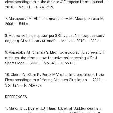
electrocardiogram in the athlete // European Heart Journal. —
2010. — Vol. 31. — Р. 243-259.
7. Макаров Л.М. ЭКГ в педиатрии. — М.: Медпрактика-М,
2006. — 544 с.
8. Нормативные параметры ЭКГ у детей и подростков /
под ред. М.А. Школьниковой. — Москва, 2010. — 232 с.
9. Papadakis M., Sharma S. Electrocardiographic screening in
athletes: the time is now for universal screening // Br J
Sports Med. — 2009. — Vol. 43. — Р. 663-8.
10. Uberoi A., Stein R., Perez M.V. et al. Interpretation of the
Electrocardiogram of Young Athletes Circulation. — 2011. —
Vol. 124. — Р. 746-757.
REFERENCES
1. Maron B.J., Doerer J.J., Haas T.S. et. al. Sudden deaths in