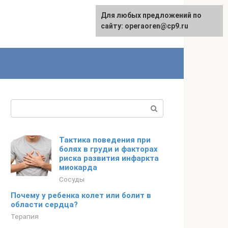
Для любых предложений по
сайту: operaoren@cp9.ru
Поиск:
Тактика поведения при
болях в груди и факторах
риска развития инфаркта
миокарда
Сосуды
Почему у ребенка колет или болит в
области сердца?
Терапия