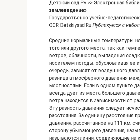
Детский сад.Ру >> Электронная библи
землеведение»
Государственно учебно-педагогическо
OCR Detskiysad.Ru
Публикуется с неб
Средние нормальные температуры не дают полного понятия о термических условиях того или другого места, так как температура постоянно изменяется в зависимости от ветров, облачности, выпадения осадков и т. д. В частности ветер является как бы носителем погоды, обусловливая ее изменчивость. Направление и сила ветра, в свою очередь, зависят от воздушного давления. Ветры бывают тем сильнее, чем больше разница атмосферного давления между двумя поясами или соприкасающимися местностями. Если в одном пункте давление больше, а в другом меньше, то ветер всегда дует из места большего давления в место меньшего давления, причем сила ветра находится в зависимости от разности давления между этими двумя пунктами. Эту разность давления следует исчислять на определенную какую-нибудь единицу расстояния. За единицу расстояния принимают градус меридиана-111 км. Изменение давления, рассчитанное на 111 км, считая по направлению нормали к изобаре в-сторону убывающего давления, называется градиентом давления. (Изобарами называются линии, соединяющие на карте места с одинаковым давлением, приведенным к уровню моря.) Чем больше градиент, тем сильнее ветер. Закон, по которому скорость ветра пропорциональна градиенту, называется законом Стефенсона. Кроме того, надо иметь в виду при рассмотрении направления ветра влияние, которое оказывает на движение воздуха вращение земли. Вращение земли, независимо от того, в каком направлении движется какое-либо тело — в меридиональном, широтном или каком-нибудь другом,- всегда оказывает влияние на это движение. На воздух оно влияет в большей степени, чем на воду, потому что воздух представляет менее инертную массу. Вследствие вращения земли всякое движущееся тело, а следовательно и воздух, в северном полушарии отклоняется вправо, а в южном — влево от первоначального направления движения. Этот закон отклонения назван по имени ученого законом Кориолиса. Переходя теперь к рассмотрению распределения атмосферного давления на земной поверхности, мы должны отметить, что оно обуславливается прежде всего условиями распределения температуры, но, кроме этого, зависит также от механических или динамических причин. Для объяснения связи между температурой, с одной стороны, и давлением и направлением ветра, с другой, может служить прилагаемый здесь чертеж. Представим себе, что можно при посредстве какой-нибудь перегородки изолировать две колонны воздуха так, чтобы между ними не мог происходить никакой обмен; представим далее, что воздух в одной колонне подвергается нагреванию, в другой — охлажден. Так как теплый воздух расширяется, то в колонне теплого воздуха определенное давление будет существовать всюду на большей высоте, чем в колонне холодного воздуха по другую сторону от перегородки, и только на поверхности земли давление будет одинаково. С поднятием в атмосфере давление будет падать, причем в теплой половине, вследствие меньшей плотности нагретого воздуха, уменьшение давления происходит медленнее, чем в холодной, отчего одинаковые изобарические поверхности, т. е. поверхности одинакового давления, и расположатся в первой колонне выше, чем во второй. Если мы теперь устраним перегородку, то создадутся условия, наблюдаемые в природе. Так как давление в нагретой половине па-верху больше, чем в холодной, то воздух будет стремиться стекать из теплой половины в холодную, и изобарические поверхности первоначально будут все наклонены в сторону движения. Таким образом, если нагревание в правой половине продолжается, то воздух в ней вследствие этого будет постоянно подниматься кверху и в верхних слоях стекать налево. В левой половине масса воздуха увеличится, а вместе с тем возрастет и давление внизу. Здесь охлажденный воздух начнет опускаться. Так как теперь внизу в холодной колонне давление выше, то нижние изобарические поверхности будут наклонены в обратную сторону, т. е. слева направо, и воздух в нижних слоях будет двигаться согласно наклону изобарических поверхностей слева направо. В конце концов получится замкнутый круговорот воздуха, который будет существовать до тех пор, пока не устранится различие в температурах обеих колонн воздуха. Эти предварительные замечания о ветрах нам понадобятся для изучения распределения ветров и давления на земном шаре. Сначала представим себе для простоты гомогенный неподвижный земной шар и допустим, что вся поверхность земного шара покрыта водой. Тогда нагревание будет зависеть, главным образом, от широты, и около экватора буде