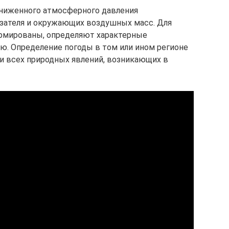
ониженного атмосферного давления
азателя и окружающих воздушных масс. Для
ормированы, определяют характерные
ю. Определение погоды в том или ином регионе
и всех природных явлений, возникающих в