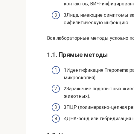
контактов, ВИЧ-инфицированны
3Лица, имеющие симптомы заб
сифилитическую инфекцию.
Все лабораторные методы условно п
1.1. Прямые методы
1Идентификация Treponema pal
микроскопия).
2Заражение подопытных живо
животных).
3ПЦР (полимеразно-цепная реа
4ДНК-зонд или гибридизация 