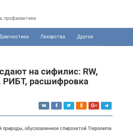
а, профилактика
Диагностика
Лекарства
Другое
сдают на сифилис: RW,
, РИБТ, расшифровка
 природы, обусловленное спирохетой Treponema