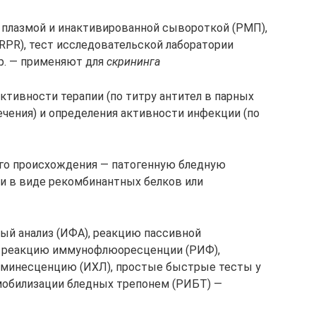
 плазмой и инактивированной сывороткой (РМП),
RPR), тест исследовательской лаборатории
др. — применяют для
скрининга
ктивности терапии (по титру антител в парных
ечения) и определения активности инфекции (по
го происхождения — патогенную бледную
 и в виде рекомбинантных белков или
й анализ (ИФА), реакцию пассивной
и, реакцию иммунофлюоресценции (РИФ),
минесценцию (ИХЛ), простые быстрые тесты у
мобилизации бледных трепонем (РИБТ) —