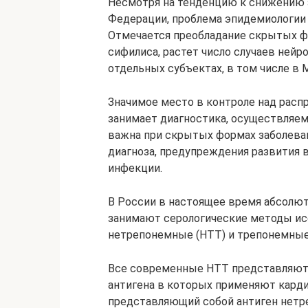
Несмотря на тенденцию к снижению 
Федерации, проблема эпидемиологии 
Отмечается преобладание скрытых ф
сифилиса, растет число случаев нейро
отдельных субъектах, в том числе в М
Значимое место в контроле над рас
занимает диагностика, осуществляе
важна при скрытых формах заболеван
диагноза, предупреждения развития 
инфекции.
В России в настоящее время абсолю
занимают серологические методы ис
нетрепонемные (НТТ) и трепонемные 
Все современные НТТ представляют 
антигена в которых применяют кард
представляющий собой антиген нетр