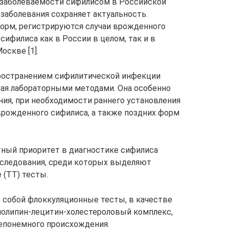
заболеваемости сифилисом в Российской
заболевания сохраняет актуальность.
орм, регистрируются случаи врожденного
сифилиса как в России в целом, так и в
оскве [1].
пространением сифилитической инфекции
мая лабораторными методами. Она особенно
ия, при необходимости раннего установления
врожденного сифилиса, а также поздних форм
тный приоритет в диагностике сифилиса
следования, среди которых выделяют
(ТТ) тесты.
собой флоккуляционные тесты, в качестве
иолипин-лецитин-холестероловый комплекс,
епонемного происхождения.