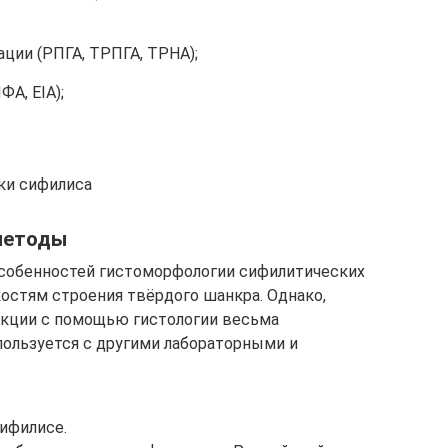
ции (РПГА, ТРПГА, TPHA);
А, EIA);
ки сифилиса
методы
собенностей гистоморфологии сифилитических
костям строения твёрдого шанкра. Однако,
кции с помощью гистологии весьма
пользуется с другими лабораторными и
ифилисе.