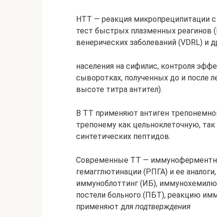
НТТ — реакция микропреципитации с
тест быстрых плазменных реагинов (
венерических заболеваний (VDRL) и 
населения на сифилис, контроля эффе
сыворотках, полученных до и после л
высоте титра антител).
В ТТ применяют антиген трепонемно
трепонему как цельноклеточную, так
синтетических пептидов.
Современные ТТ — иммуноферментны
гемагглютинации (РПГА) и ее аналог
иммуноблоттинг (ИБ), иммунохемилю
постели больного (ПБТ), реакцию им
применяют для
подтверждения