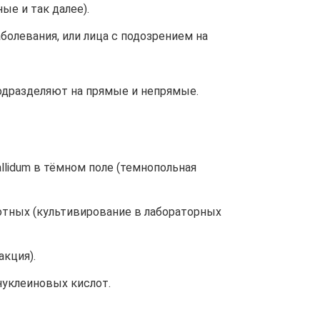
е и так далее).
олевания, или лица с подозрением на
одразделяют на прямые и непрямые.
lidum в тёмном поле (темнопольная
тных (культивирование в лабораторных
кция).
нуклеиновых кислот.