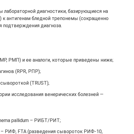
ы лабораторной диагностики, базирующиеся на
) к антигенам бледной трепонемы (сокращенно
я подтверждения диагноза.
МР, РМП) и ее аналоги, которые приведены ниже;
гинов (RPR, РПР);
 сывороткой (TRUST);
рии исследования венерических болезней —
nema pallidum – РИБТ/РИТ;
– РИФ, FTA (разведения сывороток РИФ-10,