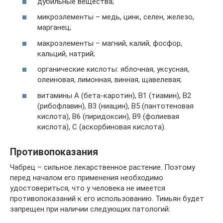
дубильные вещества;
микроэлементы – медь, цинк, селен, железо,
марганец;
макроэлементы – магний, калий, фосфор,
кальций, натрий;
органические кислоты: яблочная, уксусная,
олеиновая, лимонная, винная, щавелевая;
витамины А (бета-каротин), В1 (тиамин), В2
(рибофлавин), В3 (ниацин), В5 (пантотеновая
кислота), В6 (пиридоксин), В9 (фолиевая
кислота), С (аскорбиновая кислота).
Противопоказания
Чабрец – сильное лекарственное растение. Поэтому
перед началом его применения необходимо
удостовериться, что у человека не имеется
противопоказаний к его использованию. Тимьян будет
запрещен при наличии следующих патологий: