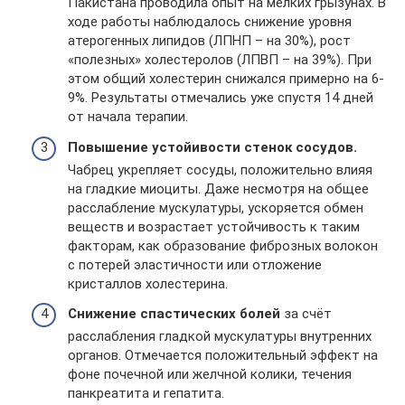
Пакистана проводила опыт на мелких грызунах. В
ходе работы наблюдалось снижение уровня
атерогенных липидов (ЛПНП – на 30%), рост
«полезных» холестеролов (ЛПВП – на 39%). При
этом общий холестерин снижался примерно на 6-
9%. Результаты отмечались уже спустя 14 дней
от начала терапии.
Повышение устойивости стенок сосудов.
Чабрец укрепляет сосуды, положительно влияя
на гладкие миоциты. Даже несмотря на общее
расслабление мускулатуры, ускоряется обмен
веществ и возрастает устойчивость к таким
факторам, как образование фиброзных волокон
с потерей эластичности или отложение
кристаллов холестерина.
Снижение спастических болей
за счёт
расслабления гладкой мускулатуры внутренних
органов. Отмечается положительный эффект на
фоне почечной или желчной колики, течения
панкреатита и гепатита.