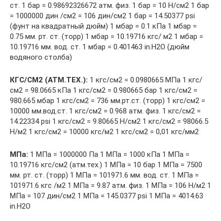
ст. 1 бар = 0.98692326672 атм. физ. 1 бар = 10 Н/см2 1 бар
= 1000000 дин /см2 = 106 дин/см2 1 бар = 14.50377 psi
(фунт на квадратный дюйм) 1 мбар = 0.1 кПа 1 мбар =
0.75 мм. рт. ст. (торр) 1 мбар = 10.19716 кгс/ м2 1 мбар =
10.19716 мм. вод. ст. 1 мбар = 0.401463 in.H2O (дюйм
водяного столба)
КГС/СМ2 (АТМ.ТЕХ.):
1 кгс/см2 = 0.0980665 МПа 1 кгс/
см2 = 98.0665 кПа 1 кгс/см2 = 0.980665 бар 1 кгс/см2 =
980.665 мбар 1 кгс/см2 = 736 мм.рт.ст. (торр) 1 кгс/см2 =
10000 мм.вод.ст. 1 кгс/см2 = 0.968 атм. физ. 1 кгс/см2 =
14.22334 psi 1 кгс/см2 = 9.80665 Н/см2 1 кгс/см2 = 98066.5
Н/м2 1 кгс/см2 = 10000 кгс/м2 1 кгс/см2 = 0,01 кгс/мм2
МПа:
1 МПа = 1000000 Па 1 МПа = 1000 кПа 1 МПа =
10.19716 кгс/см2 (атм.тех.) 1 МПа = 10 бар 1 МПа = 7500
мм. рт. ст. (торр) 1 МПа = 101971.6 мм. вод. ст. 1 МПа =
101971.6 кгс /м2 1 МПа = 9.87 атм. физ. 1 МПа = 106 Н/м2 1
МПа = 107 дин/см2 1 МПа = 145.0377 psi 1 МПа = 4014.63
in.H2О