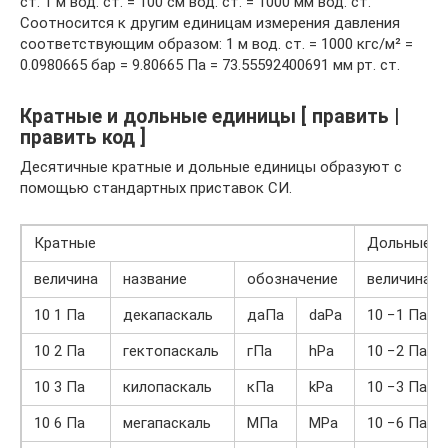
ст. 1 м вод. ст. = 100 см вод. ст. = 1000 мм вод. ст.
Соотносится к другим единицам измерения давления
соответствующим образом: 1 м вод. ст. = 1000 кгс/м² =
0.0980665 бар = 9.80665 Па = 73.55592400691 мм рт. ст.
Кратные и дольные единицы [ править |
править код ]
Десятичные кратные и дольные единицы образуют с
помощью стандартных приставок СИ.
Кратные
Дольные
величина
название
обозначение
величина
10 1 Па
декапаскаль
даПа
daPa
10 −1 Па
10 2 Па
гектопаскаль
гПа
hPa
10 −2 Па
10 3 Па
килопаскаль
кПа
kPa
10 −3 Па
10 6 Па
мегапаскаль
МПа
MPa
10 −6 Па