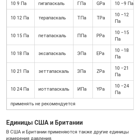
10 9 Па
гигапаскаль
ГПа
GPa
10 −9 Па
10 −12
10 12 Па
терапаскаль
ТПа
TPa
Па
10 −15
10 15 Па
петапаскаль
ППа
PPa
Па
10 −18
10 18 Па
эксапаскаль
ЭПа
EPa
Па
10 −21
10 21 Па
зеттапаскаль
ЗПа
ZPa
Па
10 −24
10 24 Па
иоттапаскаль
ИПа
YPa
Па
применять не рекомендуется
Единицы США и Британии
В США и Британии применяются также другие единицы
измерения давления.