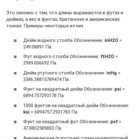
Это связано с тем, что длины выражаются в футах и
дюймах, а вес в фунтах, британских и американских
тоннах. Примеры некоторых из них:
Дюйм водного столба Обозначение:
inH2O
=
249.08891 Па.
Фут водного столба Обозначение:
ftH2O
=
2989.006692 Па.
Дюйм ртутного столба Обозначение:
inHg
=
3386.38815789474 Па.
Фунт на квадратный дюйм Обозначение:
psi
=
6894.757293178 Па.
1000 фунтов на квадратный дюйм Обозначение:
ksi
= 6894757.2931783 Па.
Фунт на квадратный фут Обозначение:
psf
=
47.8802589803 Па.
Американская (короткая) тонна на квадратный