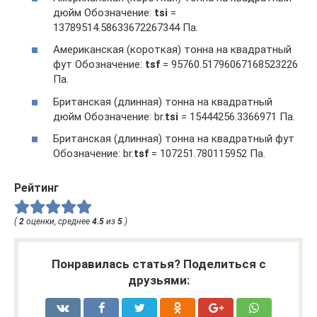
дюйм Обозначение:
tsi
=
13789514.58633672267344 Па.
Американская (короткая) тонна на квадратный
фут Обозначение:
tsf
= 95760.51796067168523226
Па.
Британская (длинная) тонна на квадратный
дюйм Обозначение: br.
tsi
= 15444256.3366971 Па.
Британская (длинная) тонна на квадратный фут
Обозначение: br.
tsf
= 107251.780115952 Па.
Рейтинг
(
2
оценки, среднее
4.5
из
5
)
Понравилась статья? Поделиться с
друзьями: