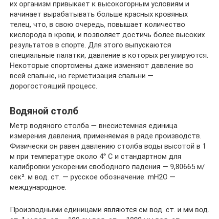
их организм привыкает к высокогорным условиям и
начинает вырабатывать больше красных кровяных
телец, что, в свою очередь, повышает количество
кислорода в крови, и позволяет достичь более высоких
результатов в спорте. Для этого выпускаются
специальные палатки, давление в которых регулируются.
Некоторые спортсмены даже изменяют давление во
всей спальне, но герметизация спальни —
дорогостоящий процесс.
Водяной столб
Метр водяного столба — внесистемная единица
измерения давления, применяемая в ряде производств.
Физически он равен давлению столба воды высотой в 1
м при температуре около 4° C и стандартном для
калибровки ускорении свободного падения — 9,80665 м/
сек². м вод. ст. — русское обозначение. mH2O —
международное.
Производными единицами являются см вод. ст. и мм вод.