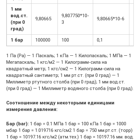
1 мм
вод.ст.
9,807750*10-
9,80665
9,80665*10-6
1
(при 0
3
град)
1 бар
100000
100
0,1
10
1 Па (Pa) — 1 Паскаль; 1 кПа — 1 Килопаскаль; 1 МПа — 1
Мегапаскаль; 1 кгс/м2 — 1 Килограмм-сила на
квадратный метр; 1 кгс/см2 — 1 Килограмм-сила на
квадратный сантиметр; 1 мм рт.ст. (при 0 град) — 1
Миллиметр ртутного столба (при 0 град); 1 мм вод.ст.
(при 0 град) — 1 Миллиметр водяного столба (при 0 град).
Соотношение между некоторыми единицами
измерения давления:
Бар (bar):
1 бар = 0.1 МПа 1 бар = 100 кПа 1 бар = 1000
мбар 1 бар = 1.019716 кгс/см2 1 бар = 750 мм.рт.ст. (торр)
1 бар = 10197.16 кгс/м2 (атм.тех.) 1 бар = 10197.16 мм. вод.