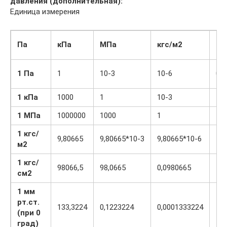
давления (дополнительная):
Единица измерения
Па
кПа
МПа
кгс/м
2
кг
1 Па
1
10-3
10-6
0,
1 кПа
1000
1
10-3
10
1 МПа
1000000
1000
1
10
1 кгс/
9,80665
9,80665*10-3
9,80665*10-6
1
м2
1 кгс/
98066,5
98,0665
0,0980665
10
см
2
1 мм
рт.ст.
133,3224
0,1223224
0,0001333224
13,
(при 0
град)