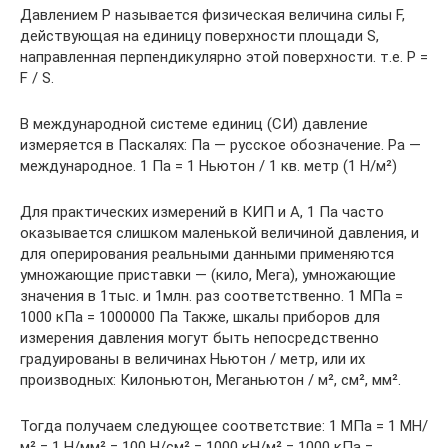
Давлением P называется физическая величина силы F,
действующая на единицу поверхности площади S,
направленная перпендикулярно этой поверхности. т.е. P =
F / S.
В международной системе единиц (СИ) давление
измеряется в Паскалях: Па — русское обозначение. Pa —
международное. 1 Па = 1 Ньютон / 1 кв. метр (1 Н/м²)
Для практических измерений в КИП и А, 1 Па часто
оказывается слишком маленькой величиной давления, и
для оперирования реальными данными применяются
умножающие приставки — (кило, Мега), умножающие
значения в 1тыс. и 1млн. раз соответственно. 1 МПа =
1000 кПа = 1000000 Па Также, шкалы приборов для
измерения давления могут быть непосредственно
градуированы в величинах Ньютон / метр, или их
производных: Килоньютон, Меганьютон / м², см², мм².
Тогда получаем следующее соответствие: 1 МПа = 1 МН/
м² = 1 Н/мм² = 100 Н/см² = 1000 кН/м² = 1000 кПа =