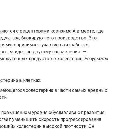
няются с рецепторами коэнзима А в месте, где
дуктаза, блокируют его производство. Этот
прямую принимает участие в выработке
арства идет по другому направлению —
омежуточных продуктов в холестерин.
Результаты
стерина в клетках;
меющегося холестерина в части самых вредных
сти.
и повышенном уровне обуславливают развитие
могает уменьшить скорость прогрессирования
ороший» холестерин высокой плотности. Он