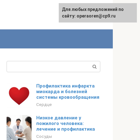
Для любых предложений по
сайту: operaoren@cp9.ru
Поиск:
Профилактика инфаркта
миокарда и болезней
системы кровообращения
Сердце
Низкое давление у
пожилого человека:
лечение и профилактика
Сосуды