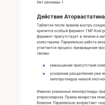
Нет рекламы 1
Действие Аторвастатина
Таблетки после приема внутрь соеди
крепится особый фермент ГМГ-КоА-ре
фермент присутствует в печени и на
холестерина. Параллельно работа лек
угнетается процесс превращения пр
таковы:
уменьшение присутствия холе
ускорение расщепления уже и
липопротеидов низкой плотно
Именно указанные липопротеиды пр
атеросклероза. Прием лекарства по
болезни. Параллельно возрастает «х