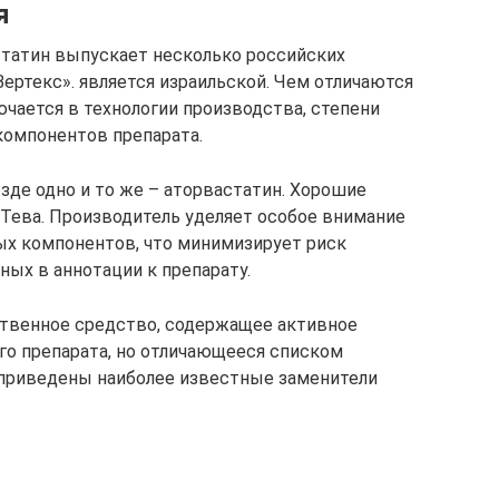
я
статин выпускает несколько российских
ертекс». является израильской. Чем отличаются
чается в технологии производства, степени
компонентов препарата.
де одно и то же – аторвастатин. Хорошие
Тева. Производитель уделяет особое внимание
ных компонентов, что минимизирует риск
ных в аннотации к препарату.
ственное средство, содержащее активное
о препарата, но отличающееся списком
приведены наиболее известные заменители