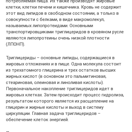
потребляемая пища. Их также производят жировые
клетки, клетки печени и кишечника. Кровь не содержит
этот вид липидов в свободном состоянии, а только в
совокупности с белками, в виде макромолекул,
называемых липопротеидами. Основными
транспортировщиками триглицеридов в кровяном русле
являются липопротеины очень низкой плотности
(ЛПОНП).
Триглицериды – основные липиды, содержащиеся в
жировых отложениях и в пище. Одна молекула состоит
из трехатомного глицерина и трех остатков высших
жирных кислот (в основном это пальмитиновая,
стеариновая, олеиновая и линоливая кислоты).
Первоначальное накопление триглицеридов идет в
жировых клетках. Затем происходит процесс гидролиза,
результатом которого является их расщепление на
глицерин и жирные кислоты и выход в систему
циркуляции. Главная задача триглицеридов –
обеспечение клеток энергией.