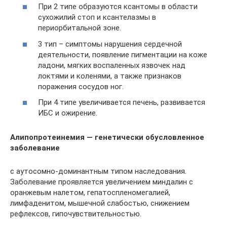
При 2 типе образуются ксантомы в области
сухожилий стоп и ксантелазмы в
периорбитальной зоне.
3 тип – симптомы нарушения сердечной
деятельности, появление пигментации на коже
ладони, мягких воспаленных язвочек над
локтями и коленями, а также признаков
поражения сосудов ног.
При 4 типе увеличивается печень, развивается
ИБС и ожирение.
Алипопротеинемия — генетически обусловленное
заболевание
с аутосомно-доминантным типом наследования.
Заболевание проявляется увеличением миндалин с
оранжевым налетом, гепатоспленомегалией,
лимфаденитом, мышечной слабостью, снижением
рефлексов, гипочувствительностью.