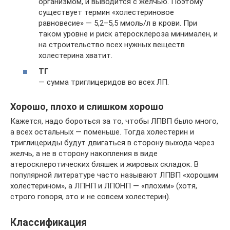
организмом, и выводится с желчью. Поэтому
существует термин «холестериновое
равновесие» — 5,2–5,5 ммоль/л в крови. При
таком уровне и риск атеросклероза минимален, и
на строительство всех нужных веществ
холестерина хватит.
ТГ
— сумма триглицеридов во всех ЛП.
Хорошо, плохо и слишком хорошо
Кажется, надо бороться за то, чтобы ЛПВП было много,
а всех остальных — поменьше. Тогда холестерин и
триглицериды будут двигаться в сторону выхода через
желчь, а не в сторону накопления в виде
атеросклеротических бляшек и жировых складок. В
популярной литературе часто называют ЛПВП «хорошим
холестерином», а ЛПНП и ЛПОНП — «плохим» (хотя,
строго говоря, это и не совсем холестерин).
Классификация