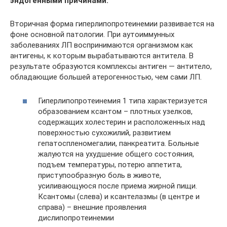
эндогенными причинами.
Вторичная форма гиперлипопротеинемии развивается на
фоне основной патологии. При аутоиммунных
заболеваниях ЛП воспринимаются организмом как
антигены, к которым вырабатываются антитела. В
результате образуются комплексы антиген — антитело,
обладающие большей атерогенностью, чем сами ЛП.
Гиперлипопротеинемия 1 типа характеризуется
образованием ксантом – плотных узелков,
содержащих холестерин и расположенных над
поверхностью сухожилий, развитием
гепатоспленомегалии, панкреатита. Больные
жалуются на ухудшение общего состояния,
подъем температуры, потерю аппетита,
приступообразную боль в животе,
усиливающуюся после приема жирной пищи.
Ксантомы (слева) и ксантелазмы (в центре и
справа) – внешние проявления
дислипопротеинемии