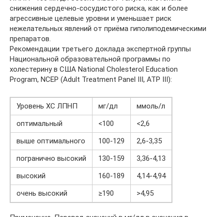
снижения сердечно-сосудистого риска, как и более
агрессивные целевые уровни и уменьшает риск
нежелательных явлений от приёма гиполиподемическими
препаратов.
Рекомендации третьего доклада экспертной группы
Национальной образовательной программы по
холестерину в США National Cholesterol Education
Program, NCEP (Adult Treatment Panel III, ATP III):
Уровень ХС ЛПНП
мг/дл
ммоль/л
оптимальный
<100
<2,6
выше оптимального
100-129
2,6-3,35
погранично высокий
130-159
3,36-4,13
высокий
160-189
4,14-4,94
очень высокий
≥190
>4,95