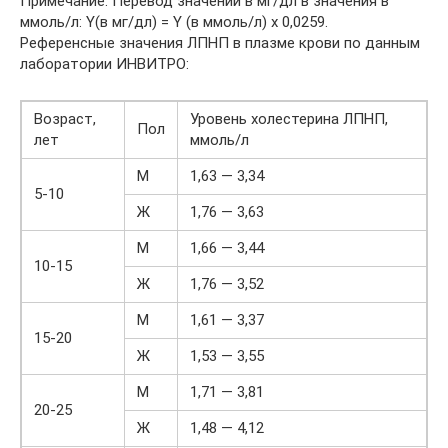
Примечание. Перевод значений в мг/дл в значения в
ммоль/л: Y(в мг/дл) = Y (в ммоль/л) х 0,0259.
Референсные значения ЛПНП в плазме крови по данным
лаборатории ИНВИТРО:
Возраст,
Уровень холестерина ЛПНП,
Пол
лет
ммоль/л
М
1,63 — 3,34
5-10
Ж
1,76 — 3,63
М
1,66 — 3,44
10-15
Ж
1,76 — 3,52
М
1,61 — 3,37
15-20
Ж
1,53 — 3,55
М
1,71 — 3,81
20-25
Ж
1,48 — 4,12