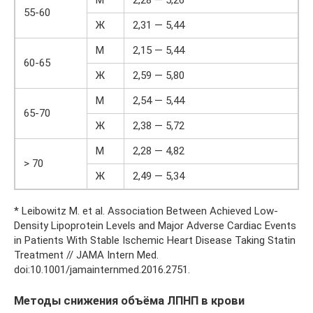
55-60
Ж
2,31 — 5,44
М
2,15 — 5,44
60-65
Ж
2,59 — 5,80
М
2,54 — 5,44
65-70
Ж
2,38 — 5,72
М
2,28 — 4,82
> 70
Ж
2,49 — 5,34
* Leibowitz M. et al. Association Between Achieved Low-
Density Lipoprotein Levels and Major Adverse Cardiac Events
in Patients With Stable Ischemic Heart Disease Taking Statin
Treatment // JAMA Intern Med.
doi:10.1001/jamainternmed.2016.2751.
Методы снижения объёма ЛПНП в крови