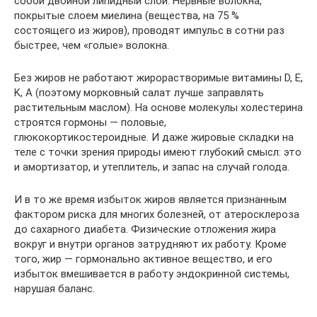
собой двойной липидный слой. Нервные волокна,
покрытые слоем миелина (вещества, на 75 %
состоящего из жиров), проводят импульс в сотни раз
быстрее, чем «голые» волокна.
Без жиров не работают жирорастворимые витамины D, E,
K, A (поэтому морковный салат лучше заправлять
растительным маслом). На основе молекулы холестерина
строятся гормоны — половые,
глюкокортикостероидные. И даже жировые складки на
теле с точки зрения природы имеют глубокий смысл: это
и амортизатор, и утеплитель, и запас на случай голода.
И в то же время избыток жиров является признанным
фактором риска для многих болезней, от атеросклероза
до сахарного диабета. Физические отложения жира
вокруг и внутри органов затрудняют их работу. Кроме
того, жир — гормонально активное вещество, и его
избыток вмешивается в работу эндокринной системы,
нарушая баланс.