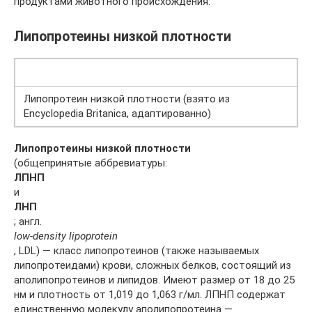
продуктами животного происхождения.
Липопротеины низкой плотности
Липопротеин низкой плотности (взято из
Encyclopedia Britanica, адаптированно)
Липопротеины низкой плотности
(общепринятые аббревиатуры:
ЛПНП
и
ЛНП
; англ.
low-density lipoprotein
, LDL) — класс липопротеинов (также называемых
липопротеидами) крови, сложных белков, состоящий из
аполипопротеинов и липидов. Имеют размер от 18 до 25
нм и плотность от 1,019 до 1,063 г/мл. ЛПНП содержат
единственную молекулу аполипопротеина —