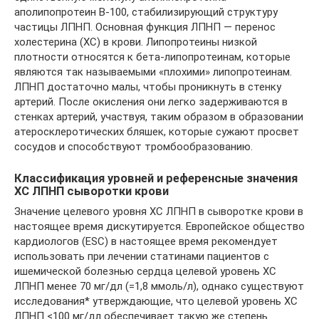
аполипопротеин В-100, стабилизирующий структуру
частицы ЛПНП. Основная функция ЛПНП — перенос
холестерина (ХС) в крови. Липопротеины низкой
плотности относятся к бета-липопротеинам, которые
являются так называемыми «плохими» липопротеинам.
ЛПНП достаточно малы, чтобы проникнуть в стенку
артерий. После окисления они легко задерживаются в
стенках артерий, участвуя, таким образом в образовании
атеросклеротических бляшек, которые сужают просвет
сосудов и способствуют тромбообразованию.
Классификация уровней и референсные значения
ХС ЛПНП сыворотки крови
Значение целевого уровня ХС ЛПНП в сыворотке крови в
настоящее время дискутируется. Европейское общество
кардиологов (ESC) в настоящее время рекомендует
использовать при лечении статинами пациентов с
ишемической болезнью сердца целевой уровень ХС
ЛПНП менее 70 мг/дл (=1,8 ммоль/л), однако существуют
исследования* утверждающие, что целевой уровень ХС
ЛПНП <100 мг/дл обеспечивает такую же степень