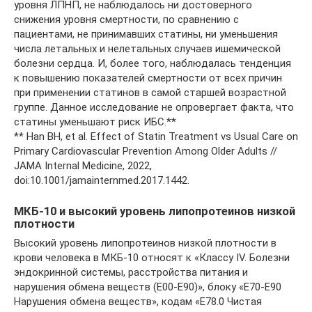
уровня ЛПНП, не наблюдалось ни достоверного
снижения уровня смертности, по сравнению с
пациентами, не принимавших статины, ни уменьшения
числа летальных и нелетальных случаев ишемической
болезни сердца. И, более того, наблюдалась тенденция
к повышению показателей смертности от всех причин
при применении статинов в самой старшей возрастной
группе. Данное исследование не опровергает факта, что
статины уменьшают риск ИБС.**
** Han BH, et al. Effect of Statin Treatment vs Usual Care on
Primary Cardiovascular Prevention Among Older Adults //
JAMA Internal Medicine, 2022,
doi:10.1001/jamainternmed.2017.1442.
МКБ-10 и высокий уровень липопротеинов низкой
плотности
Высокий уровень липопротеинов низкой плотности в
крови человека в МКБ-10 относят к «Классу IV. Болезни
эндокринной системы, расстройства питания и
нарушения обмена веществ (E00-E90)», блоку «Е70-Е90
Нарушения обмена веществ», кодам «E78.0 Чистая