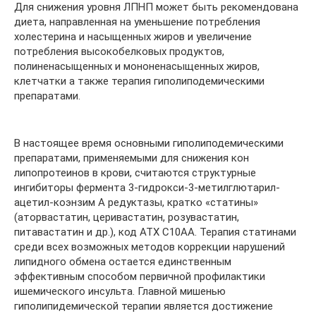
Для снижения уровня ЛПНП может быть рекомендована
диета, направленная на уменьшение потребления
холестерина и насыщенных жиров и увеличение
потребления высокобелковых продуктов,
полиненасыщенных и мононенасыщенных жиров,
клетчатки а также терапия гиполиподемическими
препаратами.
В настоящее время основными гиполиподемическими
препаратами, применяемыми для снижения кон
липопротеинов в крови, считаются структурные
ингибиторы фермента 3-гидрокси-3-метилглютарил-
ацетил-коэнзим А редуктазы, кратко «статины»
(аторвастатин, церивастатин, розувастатин,
питавастатин и др.), код АТХ C10AA. Терапия статинами
среди всех возможных методов коррекции нарушений
липидного обмена остается единственным
эффективным способом первичной профилактики
ишемического инсульта. Главной мишенью
гиполипидемической терапии является достижение