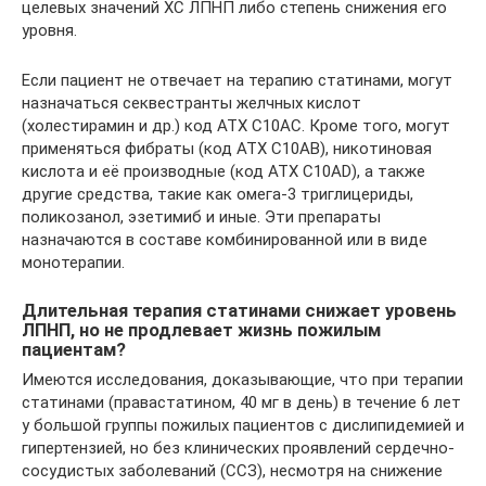
целевых значений ХС ЛПНП либо степень снижения его
уровня.
Если пациент не отвечает на терапию статинами, могут
назначаться секвестранты желчных кислот
(холестирамин и др.) код АТХ C10AC. Кроме того, могут
применяться фибраты (код АТХ C10AB), никотиновая
кислота и её производные (код АТХ C10AD), а также
другие средства, такие как омега-3 триглицериды,
поликозанол, эзетимиб и иные. Эти препараты
назначаются в составе комбинированной или в виде
монотерапии.
Длительная терапия статинами снижает уровень
ЛПНП, но не продлевает жизнь пожилым
пациентам?
Имеются исследования, доказывающие, что при терапии
статинами (правастатином, 40 мг в день) в течение 6 лет
у большой группы пожилых пациентов с дислипидемией и
гипертензией, но без клинических проявлений сердечно-
сосудистых заболеваний (ССЗ), несмотря на снижение