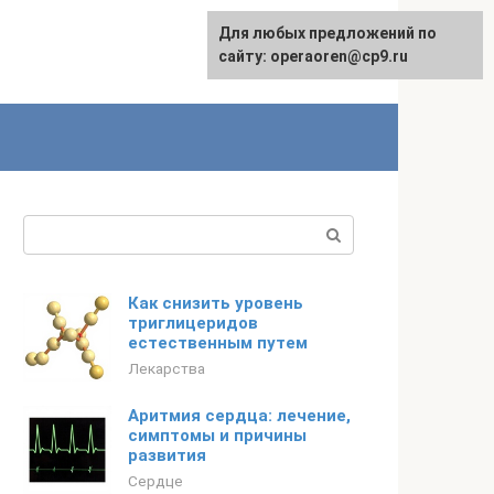
Для любых предложений по
сайту: operaoren@cp9.ru
Поиск:
Как снизить уровень
триглицеридов
естественным путем
Лекарства
Аритмия сердца: лечение,
симптомы и причины
развития
Сердце