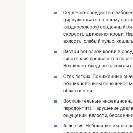
Сердечно-сосудистые заболев
циркулировать по всему органи
кардиосклероз) сердечный ри
скорость движения крови. На
вялость, слабый пульс, кашель
Застой венозной крови в сосуд
гипотензия проявляется после
Возникает бледность кожных п
Отек легких. Пониженные зна
возникновением пенящейся м
области шеи.
Воспалительные инфекционны
пародонтит). Нарушение давле
ощущений, вялости, бессонни
Аллергия. Небольшие высыпа
гипотензию. Но если пониженн