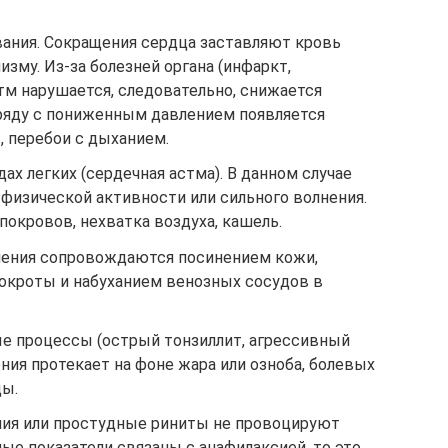
ания. Сокращения сердца заставляют кровь
зму. Из-за болезней органа (инфаркт,
тм нарушается, следовательно, снижается
ряду с пониженным давлением появляется
, перебои с дыханием.
ах легких (сердечная астма). В данном случае
 физической активности или сильного волнения.
окровов, нехватка воздуха, кашель.
чения сопровождаются посинением кожи,
окроты и набуханием венозных сосудов в
е процессы (острый тонзиллит, агрессивный
ния протекает на фоне жара или озноба, болевых
цы.
ния или простудные риниты не провоцируют
ые показатели связаны с анафилаксией, то это