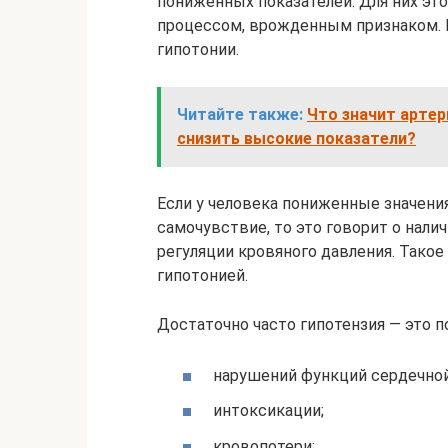
пониженных показателей. Для них эт
процессом, врожденным признаком. 
гипотонии.
Читайте также:
Что значит артер
снизить высокие показатели?
Если у человека пониженные значения
самочувствие, то это говорит о нали
регуляции кровяного давления. Тако
гипотонией.
Достаточно часто гипотензия — это п
нарушений функций сердечной
интоксикации;
кровопотери;