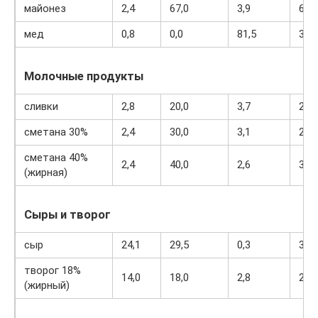
майонез
2,4
67,0
3,9
627
мед
0,8
0,0
81,5
329
Молочные продукты
сливки
2,8
20,0
3,7
205
сметана 30%
2,4
30,0
3,1
294
сметана 40%
2,4
40,0
2,6
381
(жирная)
Сыры и творог
сыр
24,1
29,5
0,3
363
творог 18%
14,0
18,0
2,8
232
(жирный)