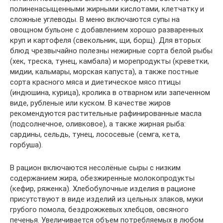
полиненасыщенными жирными кислотами, клетчатку и
сложные углеводы. В меню включаются супы на
овощном бульоне с добавлением хорошо разваренных
круп и картофеля (свекольник, щи, борщ). Для вторых
блюд чрезвычайно полезны нежирные сорта белой рыбы
(хек, треска, тунец, камбала) и морепродукты (креветки,
мидии, кальмары, морская капуста), а также постные
сорта красного мяса и диетическое мясо птицы
(индюшина, курица), кролика в отварном или запеченном
виде, рубленые или куском. В качестве жиров
рекомендуются растительные рафинированные масла
(подсолнечное, оливковое), а также жирная рыба:
сардины, сельдь, тунец, лососевые (семга, кета,
горбуша).
В рацион включаются несолёные сыры с низким
содержанием жира, обезжиренные молокопродукты
(кефир, ряженка). Хлебобулочные изделия в рационе
присутствуют в виде изделий из цельных злаков, муки
грубого помола, бездрожжевых хлебцов, овсяного
печенья. Увеличивается объем потребляемых в любом