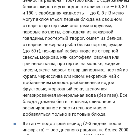
ценность рациона 1100-1300 ккал, с содержанием
белков, жиров и углеводов в количестве — 60, 30
и 180 г; свободная жидкость — до 0, 8 л.В меню
могут включаться: первые блюда на овощном
отваре с протертыми овощами и крупами;
паровые котлеты, фрикадели из нежирной
говядины, протертый творог, омлет из белков,
отварная нежирная рыба белых сортов, сухари
(до 50 г), нежирный кефир; пюре из отварной
свеклы, моркови, или картофеля, овсяная или
гречневая каша, протертая на молоке; жидкие
кисели, желе, морсы, отвар шиповника, настой из
кураги, чернослива или изюм; некрепкий чай с
добавлением молока, разбавленные водой
фруктовые, морковный соки, щелочная
негазированная минеральная вода (без газа). Все
блюда должны быть теплыми, сливочное и
рафинированное и растительное масло
добавляться только в готовые блюда.
II этап — подострый период (2-3 неделя после
инфаркта) — вес дневного рациона не более 2000