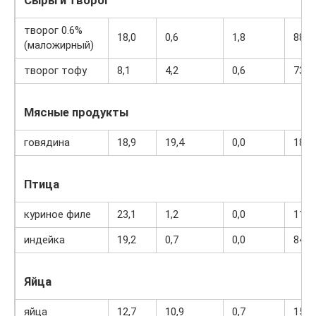
Сыры и творог
творог 0.6%
18,0
0,6
1,8
88
(маложирный)
творог тофу
8,1
4,2
0,6
73
Мясные продукты
говядина
18,9
19,4
0,0
187
Птица
куриное филе
23,1
1,2
0,0
110
индейка
19,2
0,7
0,0
84
Яйца
яйца
12,7
10,9
0,7
157