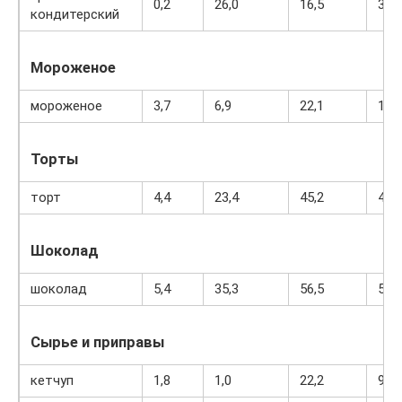
0,2
26,0
16,5
300
кондитерский
Мороженое
мороженое
3,7
6,9
22,1
189
Торты
торт
4,4
23,4
45,2
407
Шоколад
шоколад
5,4
35,3
56,5
544
Сырье и приправы
кетчуп
1,8
1,0
22,2
93