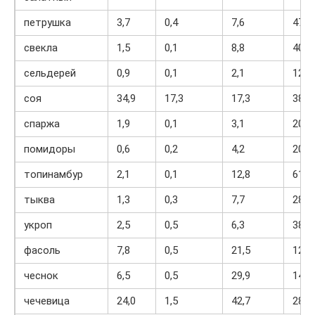
петрушка
3,7
0,4
7,6
47
свекла
1,5
0,1
8,8
40
сельдерей
0,9
0,1
2,1
12
соя
34,9
17,3
17,3
381
спаржа
1,9
0,1
3,1
20
помидоры
0,6
0,2
4,2
20
топинамбур
2,1
0,1
12,8
61
тыква
1,3
0,3
7,7
28
укроп
2,5
0,5
6,3
38
фасоль
7,8
0,5
21,5
123
чеснок
6,5
0,5
29,9
143
чечевица
24,0
1,5
42,7
284