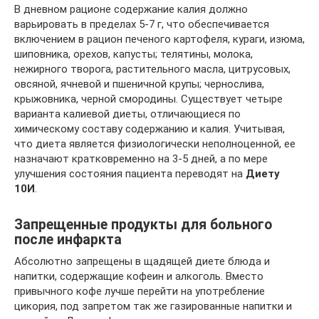
В дневном рационе содержание калия должно
варьировать в пределах 5-7 г, что обеспечивается
включением в рацион печеного картофеля, кураги, изюма,
шиповника, орехов, капусты; телятины, молока,
нежирного творога, растительного масла, цитрусовых,
овсяной, ячневой и пшеничной крупы; чернослива,
крыжовника, черной смородины. Существует четыре
варианта калиевой диеты, отличающиеся по
химическому составу содержанию и калия. Учитывая,
что диета является физиологически неполноценной, ее
назначают кратковременно на 3-5 дней, а по мере
улучшения состояния пациента переводят на
Диету
10И
.
Запрещенные продукты для больного
после инфаркта
Абсолютно запрещены в щадящей диете блюда и
напитки, содержащие кофеин и алкоголь. Вместо
привычного кофе лучше перейти на употребление
цикория, под запретом так же газированные напитки и