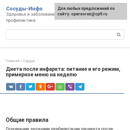
Перейти
Сосуды-Инфо
Для любых предложений по
к
Здоровье и заболевания сосудов и сердца,
сайту: operaoren@cp9.ru
контенту
профилактика
Поиск:
Главная
»
Сердце
Диета после инфаркта: питание и его режим,
примерное меню на неделю
Общие правила
Основными задачами реабилитации пациента после