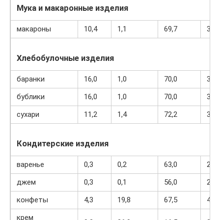
Мука и макаронные изделия
макароны
10,4
1,1
69,7
337
Хлебобулочные изделия
баранки
16,0
1,0
70,0
336
бублики
16,0
1,0
70,0
336
сухари
11,2
1,4
72,2
331
Кондитерские изделия
варенье
0,3
0,2
63,0
263
джем
0,3
0,1
56,0
238
конфеты
4,3
19,8
67,5
453
крем