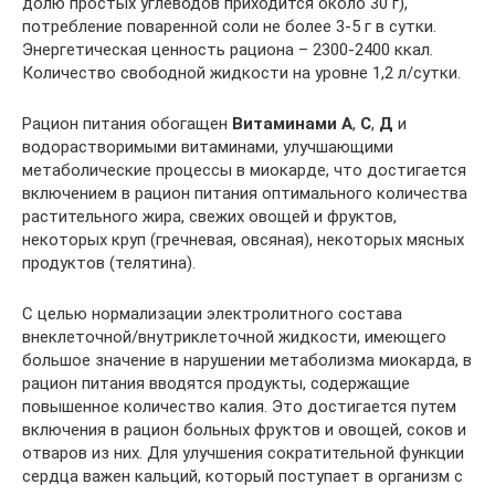
долю простых углеводов приходится около 30 г),
потребление поваренной соли не более 3-5 г в сутки.
Энергетическая ценность рациона – 2300-2400 ккал.
Количество свободной жидкости на уровне 1,2 л/сутки.
Рацион питания обогащен
Витаминами А
,
С
,
Д
и
водорастворимыми витаминами, улучшающими
метаболические процессы в миокарде, что достигается
включением в рацион питания оптимального количества
растительного жира, свежих овощей и фруктов,
некоторых круп (гречневая, овсяная), некоторых мясных
продуктов (телятина).
С целью нормализации электролитного состава
внеклеточной/внутриклеточной жидкости, имеющего
большое значение в нарушении метаболизма миокарда, в
рацион питания вводятся продукты, содержащие
повышенное количество калия. Это достигается путем
включения в рацион больных фруктов и овощей, соков и
отваров из них. Для улучшения сократительной функции
сердца важен кальций, который поступает в организм с