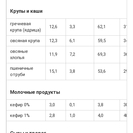
Крупы и каши
гречневая
12,6
3,3
62,1
313
крупа (ядрица)
овсяная крупа
12,3
6,1
59,5
342
овсяные
11,9
7,2
69,3
366
хлопья
пшеничные
15,1
3,8
53,6
296
отруби
Молочные продукты
кефир 0%
3,0
0,1
3,8
30
кефир 1%
2,8
1,0
4,0
40