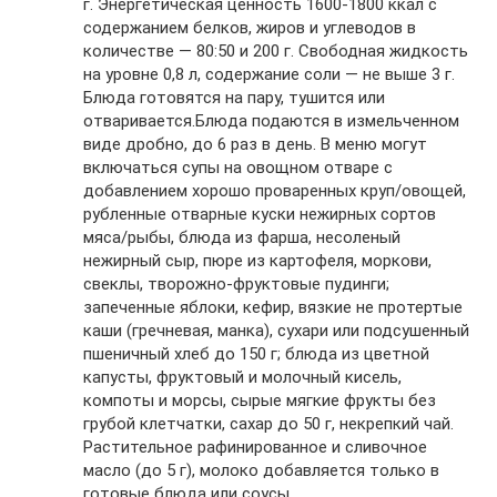
г. Энергетическая ценность 1600-1800 ккал с
содержанием белков, жиров и углеводов в
количестве — 80:50 и 200 г. Свободная жидкость
на уровне 0,8 л, содержание соли — не выше 3 г.
Блюда готовятся на пару, тушится или
отваривается.Блюда подаются в измельченном
виде дробно, до 6 раз в день. В меню могут
включаться супы на овощном отваре с
добавлением хорошо проваренных круп/овощей,
рубленные отварные куски нежирных сортов
мяса/рыбы, блюда из фарша, несоленый
нежирный сыр, пюре из картофеля, моркови,
свеклы, творожно-фруктовые пудинги;
запеченные яблоки, кефир, вязкие не протертые
каши (гречневая, манка), сухари или подсушенный
пшеничный хлеб до 150 г; блюда из цветной
капусты, фруктовый и молочный кисель,
компоты и морсы, сырые мягкие фрукты без
грубой клетчатки, сахар до 50 г, некрепкий чай.
Растительное рафинированное и сливочное
масло (до 5 г), молоко добавляется только в
готовые блюда или соусы.