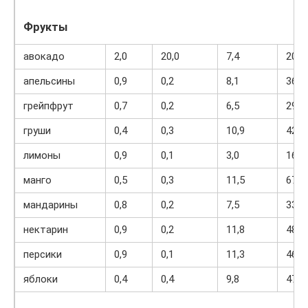
Фрукты
авокадо
2,0
20,0
7,4
208
апельсины
0,9
0,2
8,1
36
грейпфрут
0,7
0,2
6,5
29
груши
0,4
0,3
10,9
42
лимоны
0,9
0,1
3,0
16
манго
0,5
0,3
11,5
67
мандарины
0,8
0,2
7,5
33
нектарин
0,9
0,2
11,8
48
персики
0,9
0,1
11,3
46
яблоки
0,4
0,4
9,8
47