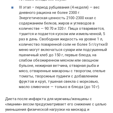
III этап – период рубцевания (4 неделя) — вес
дневного рациона не более 2300 г.
Энергетическая ценность 2100-2300 ккал с
содержанием белков, жиров и углеводов в
количестве — 90:70 и 320 г. Пища отваривается,
тушится и подается куском или измельченной, 5
раз в день. Свободная жидкость на уровне 1 л,
количество поваренной соли не более 5 г/сутки.В
меню могут включаться сухари или подсушенный
пшеничный хлеб до 150 г, первые блюда, на
слабом обезжиренном мясном или овощном
бульоне, нежирная ветчина, отварная рыба и
мясо, отваренные макароны с творогом, спелые
томаты, творожные пудинги с добавлением
фруктов и круп, тушеная свекла с морковью,
масло сливочное — только в блюда (до 10 г).
Диета после инфаркта для мужчины/женщины с
«лишним» весом предусматривает его снижение с целью
уменьшения физической нагрузки на миокард и