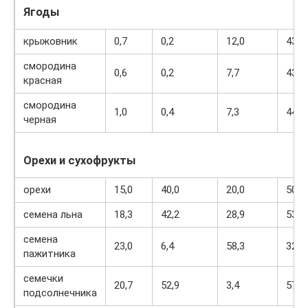
Ягоды
крыжовник
0,7
0,2
12,0
43
смородина
0,6
0,2
7,7
43
красная
смородина
1,0
0,4
7,3
44
черная
Орехи и сухофрукты
орехи
15,0
40,0
20,0
500
семена льна
18,3
42,2
28,9
534
семена
23,0
6,4
58,3
323
пажитника
семечки
20,7
52,9
3,4
578
подсолнечника