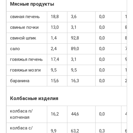
Мясные продукты
свиная печень
18,8
3,6
0,0
108
свиные почки
13,0
3,1
0,0
80
свиной шпик
1,4
92,8
0,0
841
сало
2,4
89,0
0,0
797
говяжья печень
17,4
3,1
0,0
98
говяжьи мозги
9,5
9,5
0,0
124
баранина
15,6
16,3
0,0
209
Колбасные изделия
колбаса п/
16,2
44,6
0,0
466
копченая
колбаса с/
9,9
63,2
0,3
608