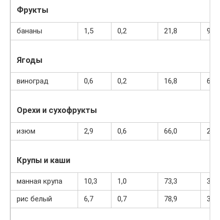
Фрукты
бананы
1,5
0,2
21,8
95
Ягоды
виноград
0,6
0,2
16,8
65
Орехи и сухофрукты
изюм
2,9
0,6
66,0
264
Крупы и каши
манная крупа
10,3
1,0
73,3
328
рис белый
6,7
0,7
78,9
344