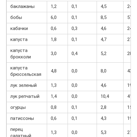
баклажаны
1,2
0,1
4,5
24
бобы
6,0
0,1
8,5
57
кабачки
0,6
0,3
4,6
24
капуста
1,8
0,1
4,7
27
капуста
3,0
0,4
5,2
28
брокколи
капуста
4,8
0,0
8,0
43
брюссельская
лук зеленый
1,3
0,0
4,6
19
лук репчатый
1,4
0,0
10,4
41
огурцы
0,8
0,1
2,8
15
патиссоны
0,6
0,1
4,3
19
перец
1,3
0,0
5,3
27
салатный