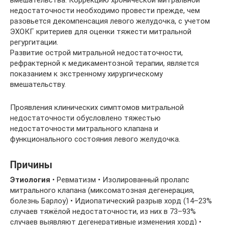
вмешательства. Коррекцию хронической митральной
недостаточности необходимо провести прежде, чем
разовьется декомпенсация левого желудочка, с учетом
ЭХОКГ критериев для оценки тяжести митральной
регургитации.
Развитие острой митральной недостаточности,
рефрактерной к медикаментозной терапии, является
показанием к экстренному хирургическому
вмешательству.
Проявления клинических симптомов митральной
недостаточности обусловлено тяжестью
недостаточности митрального клапана и
функционального состояния левого желудочка.
Причины
Этиология
• Ревматизм • Изолированный пролапс
митрального клапана (миксоматозная дегенерация,
болезнь Барлоу) • Идиопатический разрыв хорд (14–23%
случаев тяжёлой недостаточности, из них в 73–93%
случаев выявляют дегенеративные изменения хорд) •