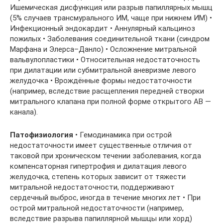
Ишемическая дисфункция или разрыв папиллярных мышц
(5% случаев трансмурального ИМ, чаще при нижнем ИМ) •
Инфекционный эндокардит • Аннулярный кальциноз
пожилых • Заболевания соединительной ткани (синдром
Марфана и Элерса–Данло) • Осложнение митральной
вальвулопластики • Относительная недостаточность
при дилатации или субмитральной аневризме левого
желудочка • Врождённые формы недостаточности
(например, вследствие расщепления передней створки
митрального клапана при полной форме открытого АВ —
канала).
Патофизиология
• Гемодинамика при острой
недостаточности имеет существенные отличия от
таковой при хроническом течении заболевания, когда
компенсаторная гипертрофия и дилатация левого
желудочка, степень которых зависит от тяжести
митральной недостаточности, поддерживают
сердечный выброс, иногда в течение многих лет • При
острой митральной недостаточности (например,
вследствие разрыва папиллярной мышцы или хорд)