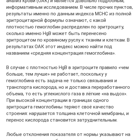
анализ крови (ОАК) и является довольно подробным,
информативным исследованием. В числе прочих пунктов,
результаты именно по данным индекса MCHC из полной
эритроцитарной формулы означают, с какой
плотностью гемоглобин распределен по эритроциту,
сколько именно HgB может быть перенесено
эритроцитом по кровяному руслу к тканям и клеткам. В
результатах ОАК этот индекс можно найти под
названием «средняя концентрация гемоглобина».
В случае с плотностью HgB в эритроците правило «чем
больше, тем лучше» не работает, поскольку у
гемоглобина есть задача не только связывания и
транспорта кислорода, но и доставка переработанного
объема, то есть углекислого газа в лёгкие «на выдох».
При высокой концентрации в границах одного
эритроцита гемоглобины теряют своё качество
строения: нарушается толщина клеточной мембраны, и
перенос кислорода становится затруднительным.
Любые отклонения показателя от нормы указывают на