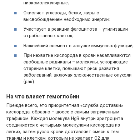
низкомолекулярные;
Окисляет углеводы, белки, жиры с
высвобождением необходимо энергии;
Участвует в реакции фагоцитоза – утилизации
отработанных клеток;
Важнейший элемент в запуске иммунных функций;
При нехватке кислорода в крови накапливаются
свободные радикалы – молекулы, ускоряющие
старение клетки, повышают риск развития
заболеваний, включая злокачественные опухоли
(рак).
На что влияет гемоглобин
Прежде всего, это приоритетная «служба доставки»
кислорода, образно – шоссе с самым загруженным
трафиком. Каждая молекула HgB внутри эритроцита
соединяется с четырьмя молекулами кислорода из
лёгких, затем русло крови доставляет смесь к тем
тканям и клеткам, которым не хватает О2 для