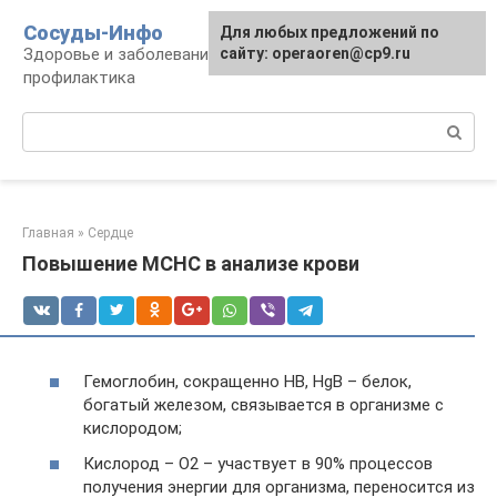
Перейти
Сосуды-Инфо
Для любых предложений по
к
Здоровье и заболевания сосудов и сердца,
сайту: operaoren@cp9.ru
контенту
профилактика
Поиск:
Главная
»
Сердце
Повышение MCHC в анализе крови
Гемоглобин, сокращенно HB, HgB – белок,
богатый железом, связывается в организме с
кислородом;
Кислород – О2 – участвует в 90% процессов
получения энергии для организма, переносится из