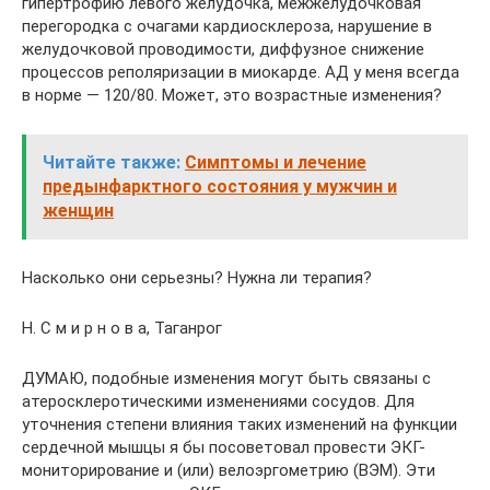
гипертрофию левого желудочка, межжелудочковая
перегородка с очагами кардиосклероза, нарушение в
желудочковой проводимости, диффузное снижение
процессов реполяризации в миокарде. АД у меня всегда
в норме — 120/80. Может, это возрастные изменения?
Читайте также:
Симптомы и лечение
предынфарктного состояния у мужчин и
женщин
Насколько они серьезны? Нужна ли терапия?
Н. С м и р н о в а, Таганрог
ДУМАЮ, подобные изменения могут быть связаны с
атеросклеротическими изменениями сосудов. Для
уточнения степени влияния таких изменений на функции
сердечной мышцы я бы посоветовал провести ЭКГ-
мониторирование и (или) велоэргометрию (ВЭМ). Эти