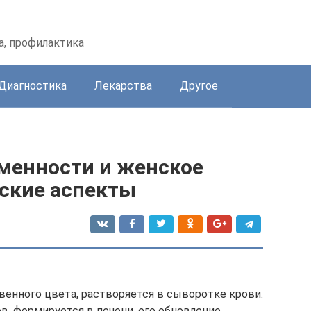
а, профилактика
Диагностика
Лекарства
Другое
менности и женское
еские аспекты
енного цвета, растворяется в сыворотке крови.
в, формируется в печени, его обновление