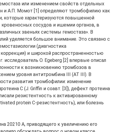
емостаза или изменением свойств отдельных
ан и А.П. Момот [1] определяют тромбофилию как
ии, которые характеризуются повышенной
 кровеносных сосудов и ишемии органов, в
азличных звеньях системы гемостаза». В
лий уделяется большое внимание. Это связано с
емостазиологии (диагностика
х коррекция) и широкой распространенностью
. исследователь O. Egeberg [2] впервые описал
клонности к возникновению тромбозов в
нием уровня антитромбина ІІІ (АТ III). В
ости развития тромбофилии: изменение
теина С (J. Griffin и соавт. [3]), дефект протеина
[5] описали резистентность к активированному
ivated protein С-резистентность), или болезнь
а 20210 А, приводящего к увеличению его
зволило обсуждать вопрос о новом классе