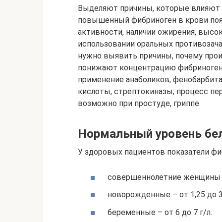
Выделяют причины, которые влияют н
повышенный фибриноген в крови поя
активности, наличии ожирения, высок
использовании оральных противозача
нужно выявить причины, почему прои
понижают концентрацию фибриногена
применение анаболиков, фенобарбита
кислоты, стрептокиназы; процесс пе
возможно при простуде, гриппе.
Нормальный уровень бе
У здоровых пациентов показатели фиб
совершеннолетние женщины и 
новорожденные – от 1,25 до 3 
беременные – от 6 до 7 г/л.