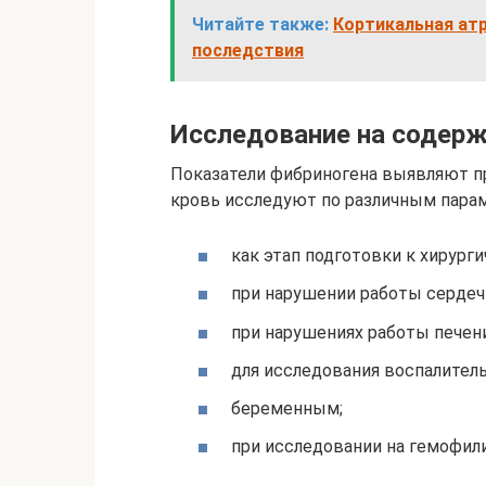
Читайте также:
Кортикальная атр
последствия
Исследование на содерж
Показатели фибриногена выявляют п
кровь исследуют по различным парам
как этап подготовки к хирург
при нарушении работы сердеч
при нарушениях работы печени
для исследования воспалител
беременным;
при исследовании на гемофил