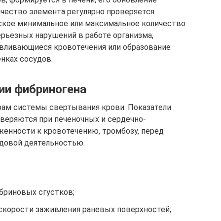
ичество элемента регулярно проверяется
ское минимальное или максимальное количество
рьезных нарушений в работе организма,
авливающиеся кровотечения или образование
нках сосудов.
ии фибриногена
рам системы свертывания крови. Показатели
оверяются при печеночных и сердечно-
женности к кровотечению, тромбозу, перед
довой деятельностью.
бриновых сгустков;
скорости заживления раневых поверхностей;