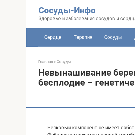
Перейти
Сосуды-Инфо
к
контенту
Здоровье и заболевания сосудов и сердц
Сердце
Терапия
Сосуды
Главная
»
Сосуды
Невынашивание бере
бесплодие – генетич
Белковый компонент не имеет собств
Фибриноген является основой тромбо