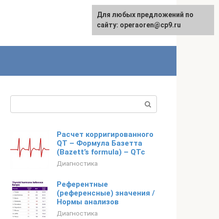
Для любых предложений по
сайту: operaoren@cp9.ru
Поиск:
Расчет корригированного
QT – Формула Базетта
(Bazett’s formula) – QTc
Диагностика
Референтные
(референсные) значения /
Нормы анализов
Диагностика