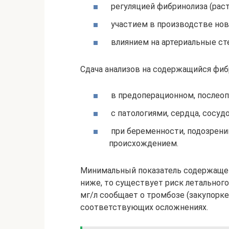
регуляцией фибринолиза (рас
участием в производстве нов
влиянием на артериальные сте
Сдача анализов на содержащийся фиб
в предоперационном, послеоп
с патологиями, сердца, сосудо
при беременности, подозрени
происхождением.
Минимальный показатель содержащего
ниже, то существует риск летального
мг/л сообщает о тромбозе (закупорк
соответствующих осложнениях.