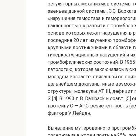
регуляторных механизмов системы г
звеньев данной системы. З.С. Баркаг
«нарушения гемостаза и гемореолог
наклонностью к развитию тромбозов
основе которых лежат нарушения в р
последние 20 лет изучению тромбофи
крупными достижениями в области г
гиперкоагуляционных нарушений и и
тромбофилических состояний. В 1965 г
патологию, которая заключалась в с
молодом возрасте, связанной со сниже
дальнейшем доказаны иные возможн
структуры молекулы АТ III, дефицит про
S [4]. В 1993 г. B. Dahlback и соавт. 
протеину С — АРС-резистентность (act
фактора V Лейден.
Выявление мутированного протромбин
содержания в крови почти на 25%, по