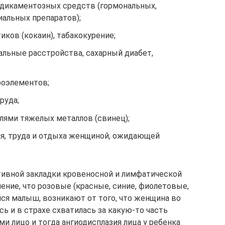
дикаментозных средств (гормональных,
иальных препаратов);
иков (кокаин), табакокурение;
льные расстройства, сахарный диабет,
роэлементов;
руда;
лями тяжелых металлов (свинец);
я, труда и отдыха женщиной, ожидающей
ктивной закладки кровеносной и лимфатической
ение, что розовые (красные, синие, фиолетовые,
лся малыш, возникают от того, что женщина во
ь и в страхе схватилась за какую-то часть
ами лицо и тогда ангиодисплазия лица у ребенка