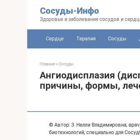
Перейти
Сосуды-Инфо
к
контенту
Здоровье и заболевания сосудов и сердц
Сердце
Терапия
Сосуды
Главная
»
Сосуды
Ангиодисплазия (дисп
причины, формы, леч
© Автор: З. Нелли Владимировна, вр
биотехнологий, специально для Сосуд