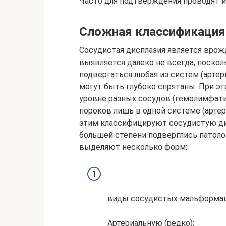
Часто для подтверждения проводят и
Сложная классификация
Сосудистая дисплазия является вро
выявляется далеко не всегда, поско
подвергаться любая из систем (артер
могут быть глубоко спрятаны. При э
уровне разных сосудов (гемолимфат
пороков лишь в одной системе (артери
этим классифицируют сосудистую дис
большей степени подверглись патолог
выделяют несколько форм:
виды сосудистых мальформа
Артериальную (редко);