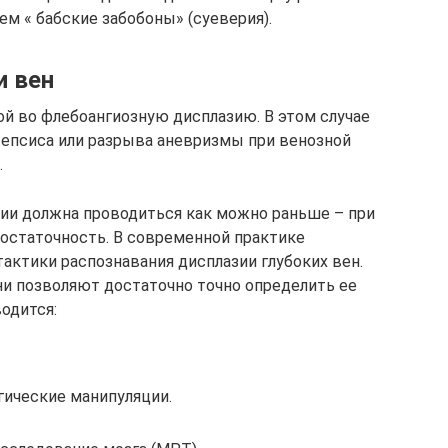
чем « бабские забобоны» (суеверия).
и вен
ой во флебоангиозную дисплазию. В этом случае
 сепсиса или разрыва аневризмы при венозной
.
зии должна проводиться как можно раньше – при
остаточность. В современной практике
актики распознавания дисплазии глубоких вен.
и позволяют достаточно точно определить ее
одится:
гические манипуляции.