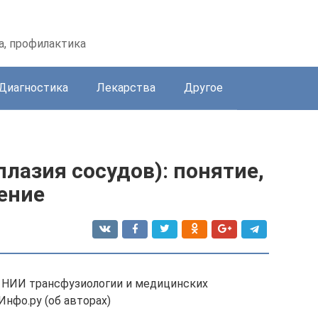
а, профилактика
Диагностика
Лекарства
Другое
лазия сосудов): понятие,
ение
ач НИИ трансфузиологии и медицинских
Инфо.ру (об авторах)