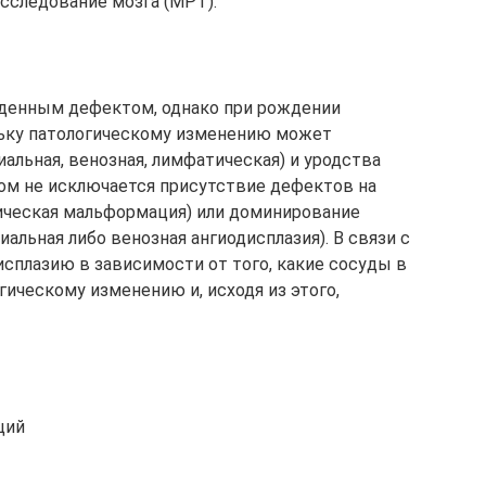
сследование мозга (МРТ).
жденным дефектом, однако при рождении
льку патологическому изменению может
иальная, венозная, лимфатическая) и уродства
том не исключается присутствие дефектов на
ическая мальформация) или доминирование
альная либо венозная ангиодисплазия). В связи с
плазию в зависимости от того, какие сосуды в
ическому изменению и, исходя из этого,
ций