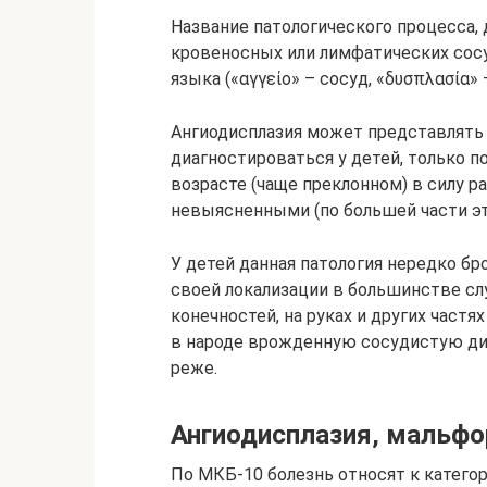
Название патологического процесса, 
кровеносных или лимфатических сосу
языка («αγγείο» – сосуд, «δυσπλασία
Ангиодисплазия может представлять
диагностироваться у детей, только 
возрасте (чаще преклонном) в силу р
невыясненными (по большей части эт
У детей данная патология нередко бр
своей локализации в большинстве сл
конечностей, на руках и других част
в народе врожденную сосудистую ди
реже.
Ангиодисплазия, мальфо
По МКБ-10 болезнь относят к катего