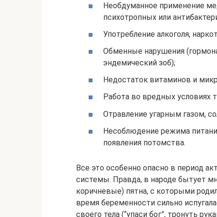
Необдуманное применение ме
психотропных или антибактер
Употребление алкоголя, наркот
Обменные нарушения (гормона
эндемический зоб);
Недостаток витаминов и мик
Работа во вредных условиях т
Отравление угарным газом, со
Несоблюдение режима питани
появления потомства.
Все это особенно опасно в период а
системы. Правда, в народе бытует мн
коричневые) пятна, с которыми роди
время беременности сильно испугалас
своего тела (“упаси бог”, тронуть рук