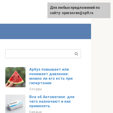
Для любых предложений по
сайту: operaoren@cp9.ru
Поиск:
Арбуз повышает или
понижает давление:
можно ли его есть при
гипертонии
Сосуды
Все об Актовегине: для
чего назначают и как
применять
Сердце