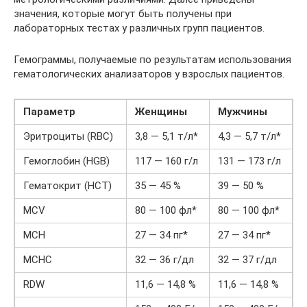
значения, которые могут быть получены при
лабораторных тестах у различных групп пациентов.
Гемограммы, получаемые по результатам использования
гематологических анализаторов у взрослых пациентов.
Параметр
Женщины
Мужчины
Эритроциты (RBC)
3,8 — 5,1 т/л*
4,3 — 5,7 т/л*
Гемоглобин (HGB)
117 — 160 г/л
131 — 173 г/л
Гематокрит (HCT)
35 — 45 %
39 — 50 %
MCV
80 — 100 фл*
80 — 100 фл*
MCH
27 — 34 пг*
27 — 34 пг*
MCHC
32 — 36 г/дл
32 — 37 г/дл
RDW
11,6 — 14,8 %
11,6 — 14,8 %