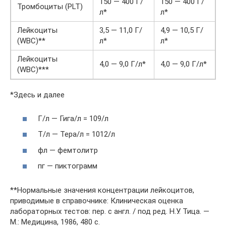
150 — 400 Г/
150 — 400 Г/
Тромбоциты (PLT)
л*
л*
Лейкоциты
3,5 — 11,0 Г/
4,9 — 10,5 Г/
(WBC)**
л*
л*
Лейкоциты
4,0 — 9,0 Г/л*
4,0 — 9,0 Г/л*
(WBC)***
*Здесь и далее
Г/л — Гига/л = 109/л
Т/л — Тера/л = 1012/л
фл — фемтолитр
пг — пиктограмм
**Нормальные значения концентрации лейкоцитов,
приводимые в справочнике: Клиническая оценка
лабораторных тестов: пер. с англ. / под ред. Н.У. Тица. —
М.: Медицина, 1986, 480 с.