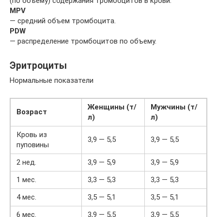
(по объему) содержания тромбоцитов в крови.
MPV
— средний объем тромбоцита.
PDW
— распределение тромбоцитов по объему.
Эритроциты
Нормальные показатели
Женщины (т/
Мужчины (т/
Возраст
л)
л)
Кровь из
3,9 — 5,5
3,9 — 5,5
пуповины
2 нед.
3,9 — 5,9
3,9 — 5,9
1 мес.
3,3 — 5,3
3,3 — 5,3
4 мес.
3,5 — 5,1
3,5 — 5,1
6 мес.
3,9 — 5,5
3,9 — 5,5