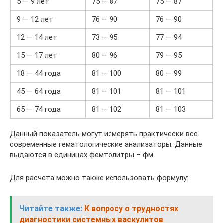
5 — 9 лет
75 — 87
75 — 87
9 — 12 лет
76 — 90
76 — 90
12 — 14 лет
73 — 95
77 — 94
15 — 17 лет
80 — 96
79 — 95
18 — 44 года
81 — 100
80 — 99
45 — 64 года
81 — 101
81 — 101
65 — 74 года
81 — 102
81 — 103
Данный показатель могут измерять практически все
современные гематологические анализаторы. Данные
выдаются в единицах фемтолитры – фм.
Для расчета можно также использовать формулу:
Читайте также:
К вопросу о трудностях
диагностики системных васкулитов