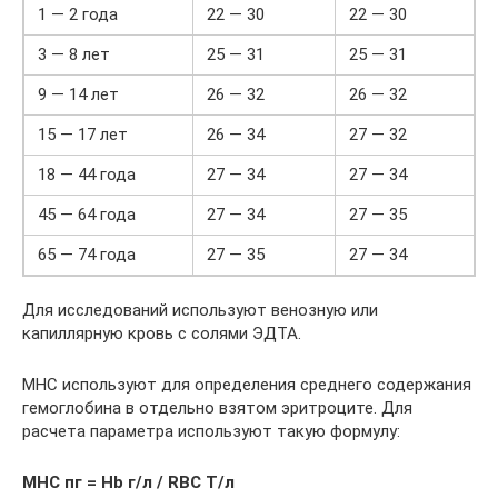
1 — 2 года
22 — 30
22 — 30
3 — 8 лет
25 — 31
25 — 31
9 — 14 лет
26 — 32
26 — 32
15 — 17 лет
26 — 34
27 — 32
18 — 44 года
27 — 34
27 — 34
45 — 64 года
27 — 34
27 — 35
65 — 74 года
27 — 35
27 — 34
Для исследований используют венозную или
капиллярную кровь с солями ЭДТА.
MHC используют для определения среднего содержания
гемоглобина в отдельно взятом эритроците. Для
расчета параметра используют такую формулу:
MHC пг = Hb г/л / RBC Т/л