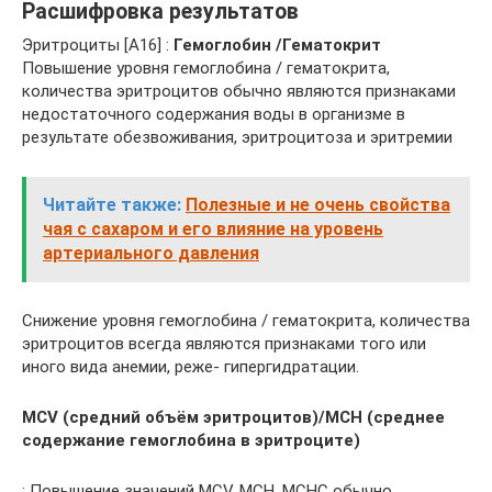
Расшифровка результатов
Эритроциты [A16] :
Гемоглобин /Гематокрит
Повышение уровня гемоглобина / гематокрита,
количества эритроцитов обычно являются признаками
недостаточного содержания воды в организме в
результате обезвоживания, эритроцитоза и эритремии
Читайте также:
Полезные и не очень свойства
чая с сахаром и его влияние на уровень
артериального давления
Снижение уровня гемоглобина / гематокрита, количества
эритроцитов всегда являются признаками того или
иного вида анемии, реже- гипергидратации.
MCV (средний объём эритроцитов)/MCH (среднее
содержание гемоглобина в эритроците)
: Повышение значений MCV, MCH, МСНС обычно