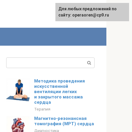
Для любых предложений по
сайту: operaoren@cp9.ru
Поиск:
Методика проведения
искусственной
вентиляции легких
и закрытого массажа
сердца
Терапия
Магнитно-резонансная
томография (МРТ) сердца
Диагностика