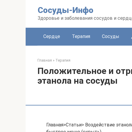
Перейти
Сосуды-Инфо
к
контенту
Здоровье и заболевания сосудов и сердц
Сердце
Терапия
Сосуды
Главная
»
Терапия
Положительное и отр
этанола на сосуды
Главная>Статьи> Воздействие этанол
быстрое меню (скрыть)