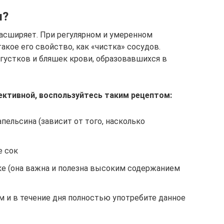
ы?
расширяет. При регулярном и умеренном
акое его свойство, как «чистка» сосудов.
сгустков и бляшек крови, образовавшихся в
ективной, воспользуйтесь таким рецептом:
апельсина (зависит от того, насколько
е сок
ке (она важна и полезна высоким содержанием
м и в течение дня полностью употребите данное