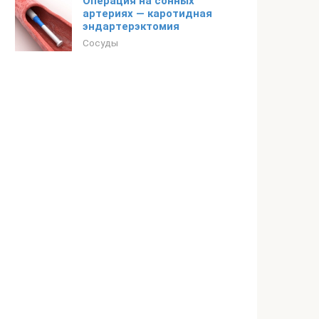
Операция на сонных
артериях — каротидная
эндартерэктомия
Сосуды