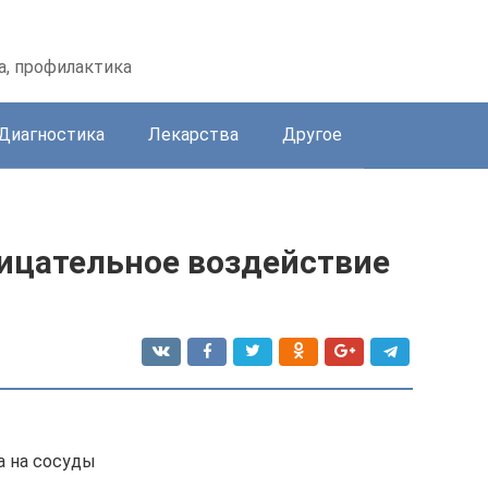
а, профилактика
Диагностика
Лекарства
Другое
ицательное воздействие
а на сосуды