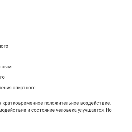
ного
ртным
го
ления спиртного
я кратковременное положительное воздействие.
модействие и состояние человека улучшается. Но