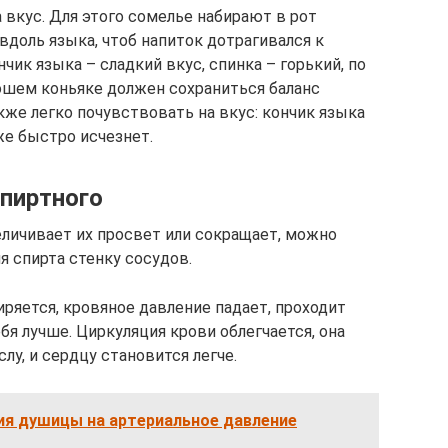
а вкус. Для этого сомелье набирают в рот
вдоль языка, чтоб напиток дотрагивался к
ик языка – сладкий вкус, спинка – горький, по
рошем коньяке должен сохраниться баланс
же легко почувствовать на вкус: кончик языка
же быстро исчезнет.
пиртного
еличивает их просвет или сокращает, можно
я спирта стенку сосудов.
иряется, кровяное давление падает, проходит
бя лучше. Циркуляция крови облегчается, она
у, и сердцу становится легче.
ия душицы на артериальное давление