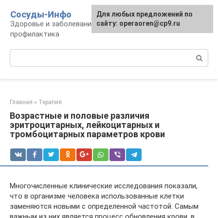
Перейти
Сосуды-Инфо
Для любых предложений по
к
Здоровье и заболевания сосудов и сердца,
сайту: operaoren@cp9.ru
контенту
профилактика
Поиск:
Главная
»
Терапия
Возрастные и половые различия
эритроцитарных, лейкоцитарных и
тромбоцитарных параметров крови
Многочисленные клинические исследования показали,
что в организме человека использованные клетки
заменяются новыми с определенной частотой. Самым
важным из них является процесс обновления крови, в