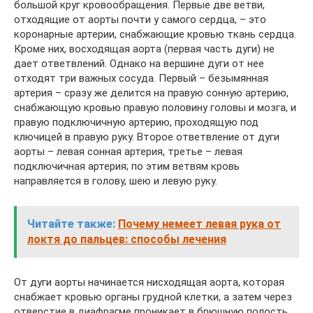
большой круг кровообращения. Первые две ветви,
отходящие от аорты почти у самого сердца, – это
коронарные артерии, снабжающие кровью ткань сердца.
Кроме них, восходящая аорта (первая часть дуги) не
дает ответвлений. Однако на вершине дуги от нее
отходят три важных сосуда. Первый – безымянная
артерия – сразу же делится на правую сонную артерию,
снабжающую кровью правую половину головы и мозга, и
правую подключичную артерию, проходящую под
ключицей в правую руку. Второе ответвление от дуги
аорты – левая сонная артерия, третье – левая
подключичная артерия; по этим ветвям кровь
направляется в голову, шею и левую руку.
Читайте также:
Почему немеет левая рука от
локтя до пальцев: способы лечения
От дуги аорты начинается нисходящая аорта, которая
снабжает кровью органы грудной клетки, а затем через
отверстие в диафрагме проникает в брюшную полость.