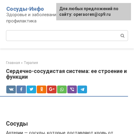
Перейти
Сосуды-Инфо
Для любых предложений по
к
Здоровье и заболевания сосудов и сердца,
сайту: operaoren@cp9.ru
контенту
профилактика
Поиск:
Главная
»
Терапия
Сердечно-сосудистая система: ее строение и
функции
Сосуды
Артерии — сосуды, которые доставляют кровь от