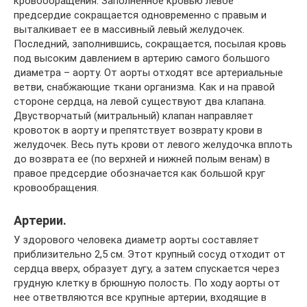
кровообращения. Заполненное кровью левое
предсердие сокращается одновременно с правым и
выталкивает ее в массивный левый желудочек.
Последний, заполнившись, сокращается, посылая кровь
под высоким давлением в артерию самого большого
диаметра – аорту. От аорты отходят все артериальные
ветви, снабжающие ткани организма. Как и на правой
стороне сердца, на левой существуют два клапана.
Двустворчатый (митральный) клапан направляет
кровоток в аорту и препятствует возврату крови в
желудочек. Весь путь крови от левого желудочка вплоть
до возврата ее (по верхней и нижней полым венам) в
правое предсердие обозначается как большой круг
кровообращения.
Артерии.
У здорового человека диаметр аорты составляет
приблизительно 2,5 см. Этот крупный сосуд отходит от
сердца вверх, образует дугу, а затем спускается через
грудную клетку в брюшную полость. По ходу аорты от
нее ответвляются все крупные артерии, входящие в