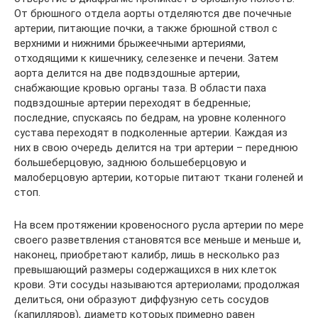
От брюшного отдела аорты отделяются две почечные
артерии, питающие почки, а также брюшной ствол с
верхними и нижними брыжеечными артериями,
отходящими к кишечнику, селезенке и печени. Затем
аорта делится на две подвздошные артерии,
снабжающие кровью органы таза. В области паха
подвздошные артерии переходят в бедренные;
последние, спускаясь по бедрам, на уровне коленного
сустава переходят в подколенные артерии. Каждая из
них в свою очередь делится на три артерии – переднюю
большеберцовую, заднюю большеберцовую и
малоберцовую артерии, которые питают ткани голеней и
стоп.
На всем протяжении кровеносного русла артерии по мере
своего разветвления становятся все меньше и меньше и,
наконец, приобретают калибр, лишь в несколько раз
превышающий размеры содержащихся в них клеток
крови. Эти сосуды называются артериолами; продолжая
делиться, они образуют диффузную сеть сосудов
(капилляров), диаметр которых примерно равен