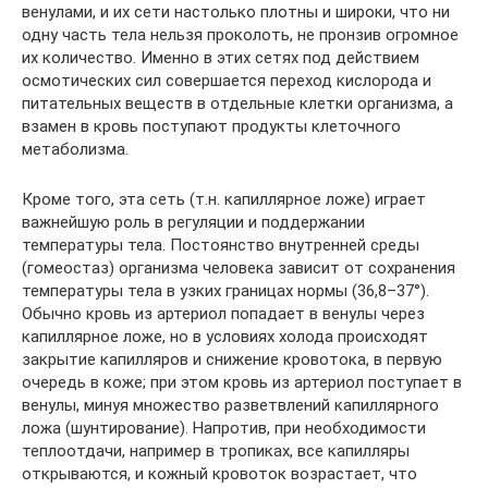
венулами, и их сети настолько плотны и широки, что ни
одну часть тела нельзя проколоть, не пронзив огромное
их количество. Именно в этих сетях под действием
осмотических сил совершается переход кислорода и
питательных веществ в отдельные клетки организма, а
взамен в кровь поступают продукты клеточного
метаболизма.
Кроме того, эта сеть (т.н. капиллярное ложе) играет
важнейшую роль в регуляции и поддержании
температуры тела. Постоянство внутренней среды
(гомеостаз) организма человека зависит от сохранения
температуры тела в узких границах нормы (36,8–37°).
Обычно кровь из артериол попадает в венулы через
капиллярное ложе, но в условиях холода происходят
закрытие капилляров и снижение кровотока, в первую
очередь в коже; при этом кровь из артериол поступает в
венулы, минуя множество разветвлений капиллярного
ложа (шунтирование). Напротив, при необходимости
теплоотдачи, например в тропиках, все капилляры
открываются, и кожный кровоток возрастает, что