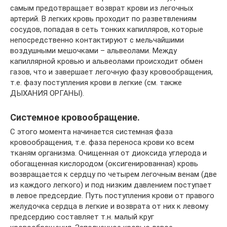
самым предотвращает возврат крови из легочных
артерий. В легких кровь проходит по разветвлениям
сосудов, попадая в сеть тонких капилляров, которые
непосредственно контактируют с мельчайшими
воздушными мешочками – альвеолами. Между
капиллярной кровью и альвеолами происходит обмен
газов, что и завершает легочную фазу кровообращения,
т.е. фазу поступления крови в легкие (см. также
ДЫХАНИЯ ОРГАНЫ).
Системное кровообращение.
С этого момента начинается системная фаза
кровообращения, т.е. фаза переноса крови ко всем
тканям организма. Очищенная от диоксида углерода и
обогащенная кислородом (оксигенированная) кровь
возвращается к сердцу по четырем легочным венам (две
из каждого легкого) и под низким давлением поступает
в левое предсердие. Путь поступления крови от правого
желудочка сердца в легкие и возврата от них к левому
предсердию составляет т.н. малый круг