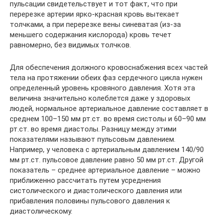
пульсации свидетельствует и тот факт, что при
перерезке артерии ярко-красная кровь вытекает
толчками, а при перерезке вены синеватая (из-за
меньшего содержания кислорода) кровь течет
равномерно, без видимых толчков.
Для обеспечения должного кровоснабжения всех частей
тела на протяжении обеих фаз сердечного цикла нужен
определенный уровень кровяного давления. Хотя эта
величина значительно колеблется даже у здоровых
людей, нормальное артериальное давление составляет в
среднем 100–150 мм рт.ст. во время систолы и 60–90 мм
рт.ст. во время диастолы. Разницу между этими
показателями называют пульсовым давлением.
Например, у человека с артериальным давлением 140/90
мм рт.ст. пульсовое давление равно 50 мм рт.ст. Другой
показатель – среднее артериальное давление – можно
приближенно рассчитать путем усреднения
систолического и диастолического давления или
прибавления половины пульсового давления к
диастолическому.