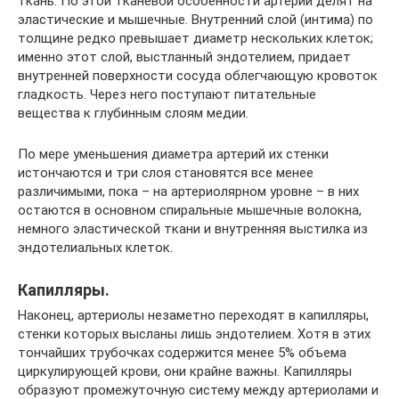
ткань. По этой тканевой особенности артерии делят на
эластические и мышечные. Внутренний слой (интима) по
толщине редко превышает диаметр нескольких клеток;
именно этот слой, выстланный эндотелием, придает
внутренней поверхности сосуда облегчающую кровоток
гладкость. Через него поступают питательные
вещества к глубинным слоям медии.
По мере уменьшения диаметра артерий их стенки
истончаются и три слоя становятся все менее
различимыми, пока – на артериолярном уровне – в них
остаются в основном спиральные мышечные волокна,
немного эластической ткани и внутренняя выстилка из
эндотелиальных клеток.
Капилляры.
Наконец, артериолы незаметно переходят в капилляры,
стенки которых высланы лишь эндотелием. Хотя в этих
тончайших трубочках содержится менее 5% объема
циркулирующей крови, они крайне важны. Капилляры
образуют промежуточную систему между артериолами и