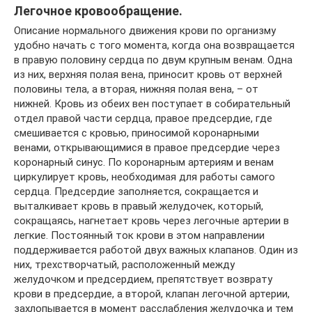
Легочное кровообращение.
Описание нормального движения крови по организму
удобно начать с того момента, когда она возвращается
в правую половину сердца по двум крупным венам. Одна
из них, верхняя полая вена, приносит кровь от верхней
половины тела, а вторая, нижняя полая вена, – от
нижней. Кровь из обеих вен поступает в собирательный
отдел правой части сердца, правое предсердие, где
смешивается с кровью, приносимой коронарными
венами, открывающимися в правое предсердие через
коронарный синус. По коронарным артериям и венам
циркулирует кровь, необходимая для работы самого
сердца. Предсердие заполняется, сокращается и
выталкивает кровь в правый желудочек, который,
сокращаясь, нагнетает кровь через легочные артерии в
легкие. Постоянный ток крови в этом направлении
поддерживается работой двух важных клапанов. Один из
них, трехстворчатый, расположенный между
желудочком и предсердием, препятствует возврату
крови в предсердие, а второй, клапан легочной артерии,
захлопывается в момент расслабления желудочка и тем