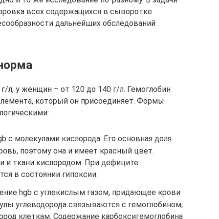
ифровка всех содержащихся в сыворотке
лесообразности дальнейших обследований
 норма
г/л, у женщин – от 120 до 140 г/л. Гемоглобин
элемента, который он присоединяет. Формы
логическими:
b с молекулами кислорода. Его основная доля
ровь, поэтому она и имеет красный цвет.
и и ткани кислородом. При дефиците
тся в состоянии гипоксии.
ение hgb с углекислым газом, придающее крови
лы углеводорода связываются с гемоглобином,
слород клеткам. Содержание карбоксигемоглобина