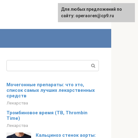
Для любых предложений по
сайту: operaoren@cp9.ru
Поиск:
Мочегонные препараты: что это,
список самых лучших лекарственных
средств
Лекарства
Тромбиновое время (ТВ, Thrombin
Time)
Лекарства
Кальциноз стенок аорты: