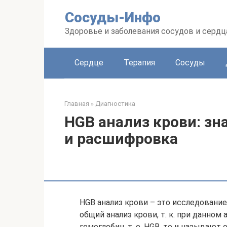
Перейти
Сосуды-Инфо
к
контенту
Здоровье и заболевания сосудов и сердц
Сердце
Терапия
Сосуды
Главная
»
Диагностика
HGB анализ крови: зн
и расшифровка
HGB анализ крови – это исследовани
общий анализ крови, т. к. при данно
гемоглобин, т. е. HGB, то и называют