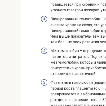
повышается при курении и п
угарного газа (при пожарах, ут
Гликированный гемоглобин – 
анализе крови на сахар, его у
Гликированный гемоглобин отр
Чем выше показатель, тем вы
тем больше риск развития осл
Метгемоглобин – определяетс
нитритов и нитратов. Под их
метгемоглобин, который являе
присутствия кровь приобрета
становится цианотичной.
Фетальный гемоглобин (плодн
период роста плаценты (с 6 – 
превращается в эмбриональны
рождения составляет около 80
жизни замедляется, в норме к