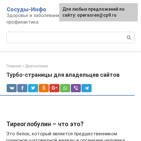
Перейти
Сосуды-Инфо
Для любых предложений по
к
Здоровье и заболевания сосудов и сердца,
сайту: operaoren@cp9.ru
контенту
профилактика
Поиск:
Главная
»
Диагностика
Турбо-страницы для владельцев сайтов
Тиреоглобулин – что это?
Это белок, который является предшественником
гормонов щитовидной железы в организме человека.