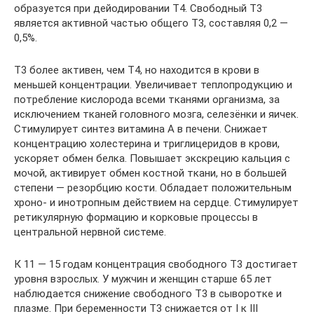
образуется при дейодировании Т4. Свободный Т3
является активной частью общего Т3, составляя 0,2 —
0,5%.
Т3 более активен, чем Т4, но находится в крови в
меньшей концентрации. Увеличивает теплопродукцию и
потребление кислорода всеми тканями организма, за
исключением тканей головного мозга, селезёнки и яичек.
Стимулирует синтез витамина А в печени. Снижает
концентрацию холестерина и триглицеридов в крови,
ускоряет обмен белка. Повышает экскрецию кальция с
мочой, активирует обмен костной ткани, но в большей
степени — резорбцию кости. Обладает положительным
хроно- и инотропным действием на сердце. Стимулирует
ретикулярную формацию и корковые процессы в
центральной нервной системе.
К 11 — 15 годам концентрация свободного Т3 достигает
уровня взрослых. У мужчин и женщин старше 65 лет
наблюдается снижение свободного Т3 в сыворотке и
плазме. При беременности T3 снижается от I к III