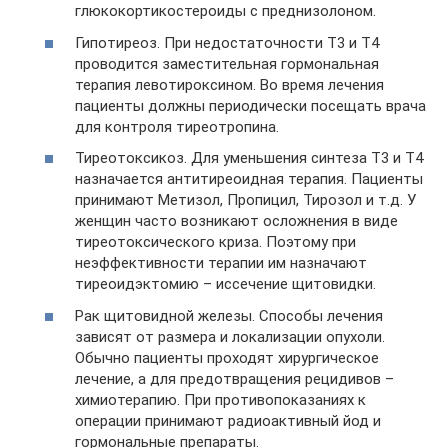
глюкокортикостероиды с преднизолоном.
Гипотиреоз. При недостаточности Т3 и Т4
проводится заместительная гормональная
терапия левотироксином. Во время лечения
пациенты должны периодически посещать врача
для контроля тиреотропина.
Тиреотоксикоз. Для уменьшения синтеза Т3 и Т4
назначается антитиреоидная терапия. Пациенты
принимают Метизол, Пропицил, Тирозол и т.д. У
женщин часто возникают осложнения в виде
тиреотоксического криза. Поэтому при
неэффективности терапии им назначают
тиреоидэктомию – иссечение щитовидки.
Рак щитовидной железы. Способы лечения
зависят от размера и локализации опухоли.
Обычно пациенты проходят хирургическое
лечение, а для предотвращения рецидивов –
химиотерапию. При противопоказаниях к
операции принимают радиоактивный йод и
гормональные препараты.