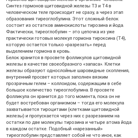
Синтез гормонов щитовидной железы Т3 и Т4 в
человеческом теле происходит не сразу, а через этап
образования тиреоглобулина. Этот сложный белок
состоит из остатков аминокислоты тирозина и йода.
Фактически, тиреоглобулин – это цепочка из уже
практически готовых молекул гормона тироксина (Т4),
которую остается только «разрезать» перед
выделением гормона в кровь.
Белок хранится в просвете фолликулов щитовидной
железы в качестве своеобразного «запаса». Клетки
железы образуют однослойные шаровидные скопления,
внутренний просвет которых заполнен вязким
прозрачным гелем – коллоидом, содержащим в себе
большое количество тиреоглобулина. В просвете
фолликула он хранится до того момента, пока он не
будет востребован организмом – тогда его молекула
захватывается тироцитами (клетками щитовидной
железы) и пропускается через них с разрезанием на
остатки по две молекулы тирозина и четыре атома йода
в каждом остатке. Подобный «нарезанный»
тиреоглобулин представляет собой не что иное, как