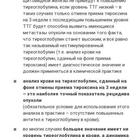
щитовидной железы не приведут к повышению
тиреоглобулина, если уровень ТТГ низкий – в
таких случаях только отмена приема тироксина
на 3 недели с последующим повышением уровня
ТТГ будет способна выявить имеющиеся
метастазы опухоли на основании того факта,
что тиреоглобулин станет высоким; и все равно
так называемый нестимулированный
тиреоглобулин (т.е. анализ крови на
тиреоглобулин, сданный на фоне приема
тироксина) имеет диагностическое значение и
должен применяться в клинической практике
анализ крови на тиреоглобулин, сданный на
фоне отмены приема тироксина на 3 недели
– это наиболее точный показатель рецидива
опухоли
(обязательное условие для использования этого
анализа в практике – отсутствие повышенных
антител к тиреоглобулину в крови);
во многих случаях
большее значение имеет не
уровень тиреоглобулина в крови, а динамика