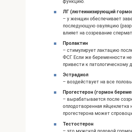
функцию.
ЛГ (лютеинизирующий гормо
– у женщин обеспечивает зав
последующую овуляцию (разры
влияет на созревание сперма
Пролактин
– стимулирует лактацию посл
ФСГ. Если же беременности н
привести к патологическому 
Эстрадиол
– воздействует на все полов
Прогестерон (гормон береме
– вырабатывается после созре
оплодотворенная яйцеклетка 
прогестерона может спровоц
Тестостерон
– это мужской половой гормо