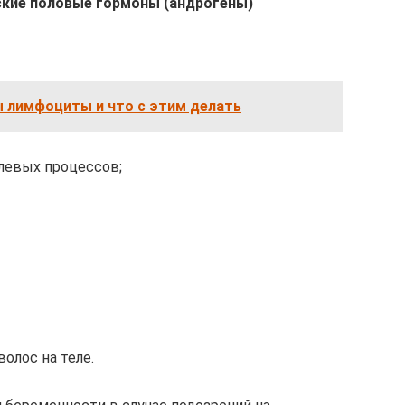
ские половые гормоны (андрогены)
 лимфоциты и что с этим делать
олевых процессов;
олос на теле.