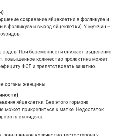
н)
ершение созревание яйцеклетки в фолликуле и
в фолликула и выход яйцеклетки). У мужчин –
тозоидов.
е родов. При беременности снижает выделение
ет, повышенное количество пролактина может
дефициту ФСГ и препятствовать зачатию.
ые органы женщины.
нности)
вания яйцеклетки. Без этого гормона
не может прикрепиться к матке. Недостаток
ировать выкидыш.
н, повышенное количество тестостерона у