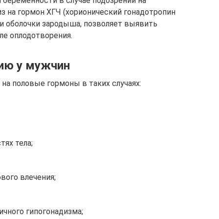
 беременности в случае подозрений на
из на гормон ХГЧ (хорионический гонадотропин
и оболочки зародыша, позволяет выявить
ле оплодотворения.
ию у мужчин
а половые гормоны в таких случаях:
тях тела;
вого влечения;
ичного гипогонадизма;