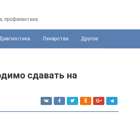
а, профилактика
Диагностика
Лекарства
Другое
одимо сдавать на