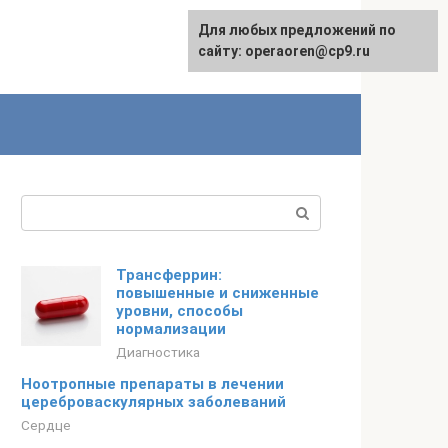
Для любых предложений по
сайту: operaoren@cp9.ru
Поиск:
Трансферрин:
повышенные и сниженные
уровни, способы
нормализации
Диагностика
Ноотропные препараты в лечении
цереброваскулярных заболеваний
Сердце