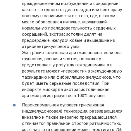
преждевременном возбуждении и сокращении
какого-то одного отдела сердца или всех сразу,
поэтому в зависимости от того, где, в каком
месте образовался импульс, нарушивший
нормальную последовательность сердечных
сокращений, экстрасистолии делят на
предсердные, желудочковые и вышедшие из
атриовентрикулярного узла.
Экстрасистолическая аритмия опасна, если она
групповая, ранняя и частая, поскольку
представляет угрозу для гемодинамики, а в
результате может «перерасти» в желудочковую
тахикардию или фибрилляцию желудочков, что
будет иметь серьезные последствия. При
инфаркте миокарда экстрасистолическая
аритмия регистрируется в 100% случаев.
Пароксизмальная суправентрикулярная
(наджелудочковая) тахикардия, развивающаяся
внезапно и также внезапно прекращающаяся,
отличается правильной строгой ритмичностью,
хотя частота сокращений может достигать 250