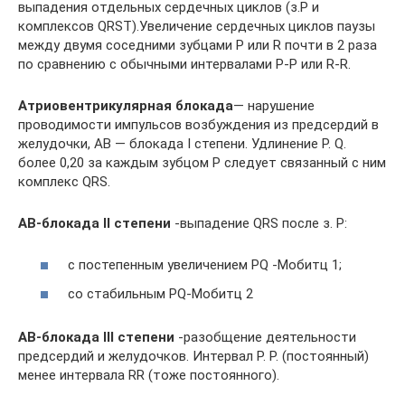
выпадения отдельных сердечных циклов (з.P и
комплексов QRST).Увеличение сердечных циклов паузы
между двумя соседними зубцами P или R почти в 2 раза
по сравнению с обычными интервалами P-P или R-R.
Атриовентрикулярная блокада
— нарушение
проводимости импульсов возбуждения из предсердий в
желудочки, АВ — блокада I степени. Удлинение P. Q.
более 0,20 за каждым зубцом Р следует связанный с ним
комплекс QRS.
АВ-блокада II степени
-выпадение QRS после з. P:
с постепенным увеличением PQ -Мобитц 1;
со стабильным PQ-Мобитц 2
АВ-блокада III степени
-разобщение деятельности
предсердий и желудочков. Интервал P. P. (постоянный)
менее интервала RR (тоже постоянного).