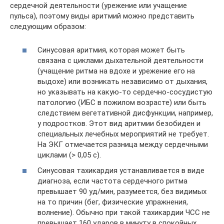
сердечной деятельности (урежение или учащение
пульса), поэтому виды аритмий можно представить
следующим образом:
Синусовая аритмия, которая может быть
связана с циклами дыхательной деятельности
(учащение ритма на вдохе и урежение его на
выдохе) или возникать независимо от дыхания,
но указывать на какую-то сердечно-сосудистую
патологию (ИБС в пожилом возрасте) или быть
следствием вегетативной дисфункции, например,
у подростков. Этот вид аритмии безобиден и
специальных лечебных мероприятий не требует.
На ЭКГ отмечается разница между сердечными
циклами (> 0,05 с).
Синусовая тахикардия устанавливается в виде
диагноза, если частота сердечного ритма
превышает 90 уд/мин, разумеется, без видимых
на то причин (бег, физические упражнения,
волнение). Обычно при такой тахикардии ЧСС не
превышает 160 ударов в минуту в спокойных