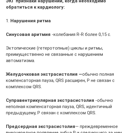
ЭКГ признаки нарушений, когда необходимо
обратиться к кардиологу:
1.
Нарушения ритма
Синусовая аритмия
-колебания R-R более 0,15 с.
Эктопические (гетеротопные) циклы и ритмы,
преимущественно не связанные с нарушением
автоматизма.
Желудочковая экстрасистолия —
обычно полная
компенсаторная пауза, QRS расширен, P не связан с
комплексом QRS.
Суправентрикулярная экстрасистолия
-обычно
неполная компенсаторная пауза, QRS, идентичный
предыдущему, P связан с комплексом QRS.
Предсердная экстрасистолия
— преждевременное
внеочередное появление зубца P и следующего за ним