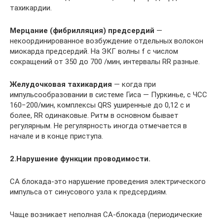
тахикардии.
Мерцание (фибрилляция) предсердий
—
некоординированное возбуждение отдельных волокон
миокарда предсердий. На ЭКГ волны f с числом
сокращений от 350 до 700 /мин, интервалы RR разные.
Желудочковая тахикардия
— когда при
импульсообразовании в системе Гиса — Пуркинье, с ЧСС
160−200/мин, комплексы QRS уширенные до 0,12 с и
более, RR одинаковые. Ритм в основном бывает
регулярным. Не регулярность иногда отмечается в
начале и в конце приступа.
2.Нарушение функции проводимости.
СА блокада-это нарушение проведения электрического
импульса от синусового узла к предсердиям.
Чаще возникает неполная СА-блокада (периодические