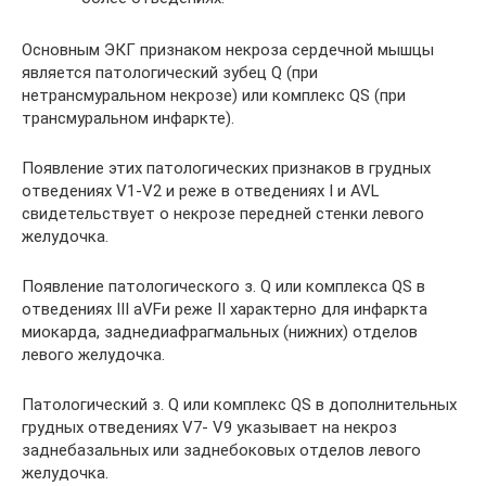
Основным ЭКГ признаком некроза сердечной мышцы
является патологический зубец Q (при
нетрансмуральном некрозе) или комплекс QS (при
трансмуральном инфаркте).
Появление этих патологических признаков в грудных
отведениях V1-V2 и реже в отведениях I и AVL
свидетельствует о некрозе передней стенки левого
желудочка.
Появление патологического з. Q или комплекса QS в
отведениях III aVFи реже II характерно для инфаркта
миокарда, заднедиафрагмальных (нижних) отделов
левого желудочка.
Патологический з. Q или комплекс QS в дополнительных
грудных отведениях V7- V9 указывает на некроз
заднебазальных или заднебоковых отделов левого
желудочка.