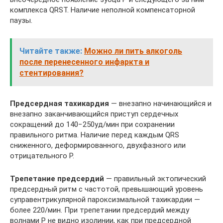
комплекса QRST. Наличие неполной компенсаторной
паузы.
Читайте также:
Можно ли пить алкоголь
после перенесенного инфаркта и
стентирования?
Предсердная тахикардия
— внезапно начинающийся и
внезапно заканчивающийся приступ сердечных
сокращений до 140−250уд/мин при сохранении
правильного ритма. Наличие перед каждым QRS
сниженного, деформированного, двухфазного или
отрицательного P.
Трепетание предсердий
— правильный эктопический
предсердный ритм с частотой, превышающий уровень
суправентрикулярной пароксизмальной тахикардии —
более 220/мин. При трепетании предсердий между
волнами Р не видно изолинии, как при предсердной