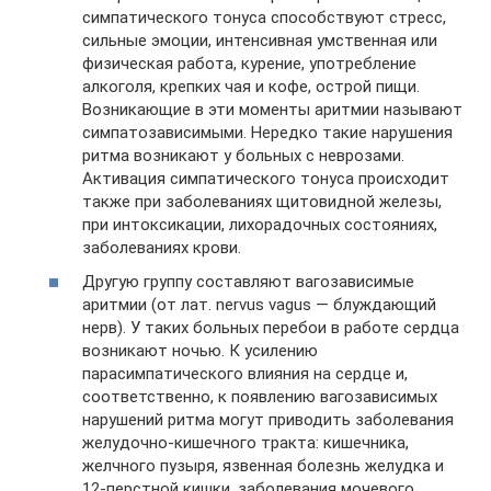
симпатического тонуса способствуют стресс,
сильные эмоции, интенсивная умственная или
физическая работа, курение, употребление
алкоголя, крепких чая и кофе, острой пищи.
Возникающие в эти моменты аритмии называют
симпатозависимыми. Нередко такие нарушения
ритма возникают у больных с неврозами.
Активация симпатического тонуса происходит
также при заболеваниях щитовидной железы,
при интоксикации, лихорадочных состояниях,
заболеваниях крови.
Другую группу составляют вагозависимые
аритмии (от лат. nervus vagus — блуждающий
нерв). У таких больных перебои в работе сердца
возникают ночью. К усилению
парасимпатического влияния на сердце и,
соответственно, к появлению вагозависимых
нарушений ритма могут приводить заболевания
желудочно-кишечного тракта: кишечника,
желчного пузыря, язвенная болезнь желудка и
12-перстной кишки, заболевания мочевого