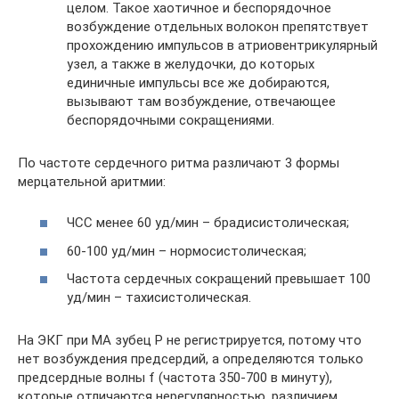
целом. Такое хаотичное и беспорядочное
возбуждение отдельных волокон препятствует
прохождению импульсов в атриовентрикулярный
узел, а также в желудочки, до которых
единичные импульсы все же добираются,
вызывают там возбуждение, отвечающее
беспорядочными сокращениями.
По частоте сердечного ритма различают 3 формы
мерцательной аритмии:
ЧСС менее 60 уд/мин – брадисистолическая;
60-100 уд/мин – нормосистолическая;
Частота сердечных сокращений превышает 100
уд/мин – тахисистолическая.
На ЭКГ при МА зубец Р не регистрируется, потому что
нет возбуждения предсердий, а определяются только
предсердные волны f (частота 350-700 в минуту),
которые отличаются нерегулярностью, различием