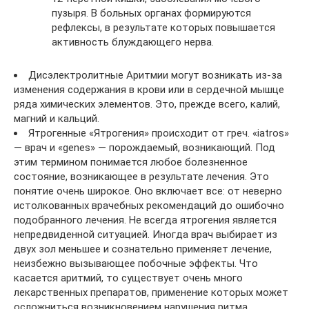
пузыря. В больных органах формируются
рефлексы, в результате которых повышается
активность блуждающего нерва.
Дисэлектролитные Аритмии могут возникать из-за
изменения содержания в крови или в сердечной мышце
ряда химических элементов. Это, прежде всего, калий,
магний и кальций.
Ятрогенные «Ятрогения» происходит от греч. «iatros»
— врач и «genes» — порождаемый, возникающий. Под
этим термином понимается любое болезненное
состояние, возникающее в результате лечения. Это
понятие очень широкое. Оно включает все: от неверно
истолкованных врачебных рекомендаций до ошибочно
подобранного лечения. Не всегда ятрогения является
непредвиденной ситуацией. Иногда врач выбирает из
двух зол меньшее и сознательно применяет лечение,
неизбежно вызывающее побочные эффекты. Что
касается аритмий, то существует очень много
лекарственных препаратов, применение которых может
осложниться возникновением нарушения ритма.