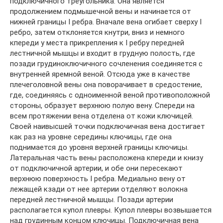
подключичного треугольника. Она является
продолжением подмышечной вены и начинается от
нижней границы I ребра. Вначале вена огибает сверху I
ребро, затем отклоняется кнутри, вниз и немного
кпереди у места прикрепления к I ребру передней
лестничной мышцы и входит в грудную полость, где
позади грудиноключичного сочленения соединяется с
внутренней яремной веной. Отсюда уже в качестве
плечеголовной вены она поворачивает в средостение,
где, соединяясь с одноименной веной противоположной
стороны, образует верхнюю полую вену. Спереди на
всем протяжении вена отделена от кожи ключицей.
Своей наивысшей точки подключичная вена достигает
как раз на уровне середины ключицы, где она
поднимается до уровня верхней границы ключицы.
Латеральная часть вены расположена кпереди и книзу
от подключичной артерии, и обе они пересекают
верхнюю поверхность I ребра. Медиально вену от
лежащей кзади от нее артерии отделяют волокна
передней лестничной мышцы. Позади артерии
располагается купол плевры. Купол плевры возвышается
над грудинным концом ключицы. Подключичная вена