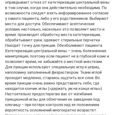
оправдывает отказ от катетеризации центральной вены
в том случае, когда она действительно необходима. По
возможности следует взять информированное согласие
у самого пациента, либо у его родственников. Выбирают
место для доступа. Обеспечивают асептические
условия, настолько, насколько это позволяет место и
время: производят обработку места катетеризации,
обрабатывают руки, одевают стерильные перчатки.
Находят точку для пункции. Обезболивают пациента.
Катетеризация центральной вены – очень болезненная
манипуляция, поэтому если пациент не в глубокой коме и
позволяет время, не забывайте о местной анестезии.
Для пункции используют специальную иглу и шприц,
наполовину заполненный физраствором. Ткани иглой
проходят медленно, стараясь ощутить все слои. Во
время пункции очень важно представлять себе, где
находится кончик иглы («держать ум на конце иглы»).
Настоятельно предостерегаю вас от изгибания
пункционной иглы для облегчения ее заведения под
ключицу – при потере контроля над ее положением
вероятность осложнений многократно возрастет.