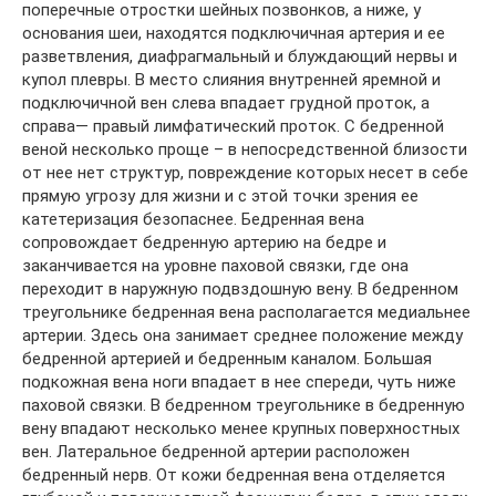
поперечные отростки шейных позвонков, а ниже, у
основания шеи, находятся подключичная артерия и ее
разветвления, диафрагмальный и блуждающий нервы и
купол плевры. В место слияния внутренней яремной и
подключичной вен слева впадает грудной проток, а
справа— правый лимфатический проток. С бедренной
веной несколько проще – в непосредственной близости
от нее нет структур, повреждение которых несет в себе
прямую угрозу для жизни и с этой точки зрения ее
катетеризация безопаснее. Бедренная вена
сопровождает бедренную артерию на бедре и
заканчивается на уровне паховой связки, где она
переходит в наружную подвздошную вену. В бедренном
треугольнике бедренная вена располагается медиальнее
артерии. Здесь она занимает среднее положение между
бедренной артерией и бедренным каналом. Большая
подкожная вена ноги впадает в нее спереди, чуть ниже
паховой связки. В бедренном треугольнике в бедренную
вену впадают несколько менее крупных поверхностных
вен. Латеральное бедренной артерии расположен
бедренный нерв. От кожи бедренная вена отделяется