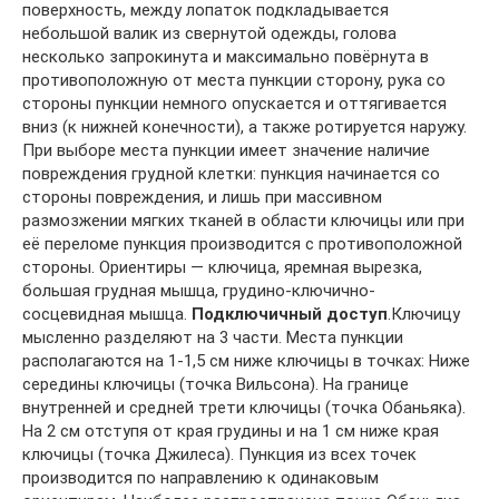
поверхность, между лопаток подкладывается
небольшой валик из свернутой одежды, голова
несколько запрокинута и максимально повёрнута в
противоположную от места пункции сторону, рука со
стороны пункции немного опускается и оттягивается
вниз (к нижней конечности), а также ротируется наружу.
При выборе места пункции имеет значение наличие
повреждения грудной клетки: пункция начинается со
стороны повреждения, и лишь при массивном
размозжении мягких тканей в области ключицы или при
её переломе пункция производится с противоположной
стороны. Ориентиры — ключица, яремная вырезка,
большая грудная мышца, грудино-ключично-
сосцевидная мышца.
Подключичный доступ
.Ключицу
мысленно разделяют на 3 части. Места пункции
располагаются на 1-1,5 см ниже ключицы в точках: Ниже
середины ключицы (точка Вильсона). На границе
внутренней и средней трети ключицы (точка Обаньяка).
На 2 см отступя от края грудины и на 1 см ниже края
ключицы (точка Джилеса). Пункция из всех точек
производится по направлению к одинаковым