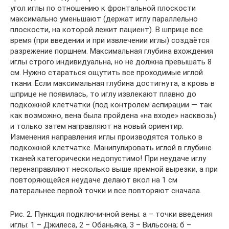
угол иглы по отношению к фронтальной плоскости
максимально уменьшают (держат иглу параллельно
плоскости, на которой лежит пациент). В шприце все
время (при введении и при извлечении иглы) создаётся
разрежение поршнем. Максимальная глубина вхождения
иглы строго индивидуальна, но не должна превышать 8
см. Нужно стараться ощутить все проходимые иглой
ткани. Если максимальная глубина достигнута, а кровь в
шприце не появилась, то иглу извлекают плавно до
подкожной клетчатки (под контролем аспирации — так
как возможно, вена была пройдена «на входе» насквозь)
и только затем направляют на новый ориентир.
Изменения направления иглы производятся только в
подкожной клетчатке. Манипулировать иглой в глубине
тканей категорически недопустимо! При неудаче иглу
перенаправляют несколько выше яремной вырезки, а при
повторяющейся неудаче делают вкол на 1 см
латеральнее первой точки и все повторяют сначала.
Рис. 2. Пункция подключичной вены: а – точки введения
иглы: 1 – Джилеса, 2 – Обаньяка, 3 – Вильсона; б –