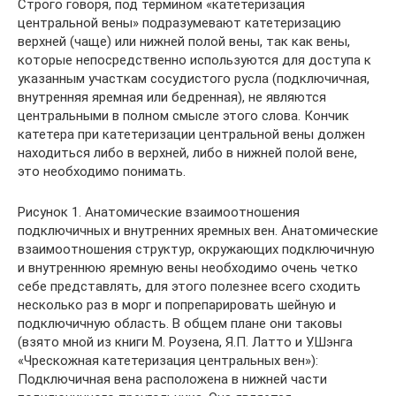
Строго говоря, под термином «катетеризация
центральной вены» подразумевают катетеризацию
верхней (чаще) или нижней полой вены, так как вены,
которые непосредственно используются для доступа к
указанным участкам сосудистого русла (подключичная,
внутренняя яремная или бедренная), не являются
центральными в полном смысле этого слова. Кончик
катетера при катетеризации центральной вены должен
находиться либо в верхней, либо в нижней полой вене,
это необходимо понимать.
Рисунок 1. Анатомические взаимоотношения
подключичных и внутренних яремных вен. Анатомические
взаимоотношения структур, окружающих подключичную
и внутреннюю яремную вены необходимо очень четко
себе представлять, для этого полезнее всего сходить
несколько раз в морг и попрепарировать шейную и
подключичную область. В общем плане они таковы
(взято мной из книги М. Роузена, Я.П. Латто и У.Шэнга
«Чрескожная катетеризация центральных вен»):
Подключичная вена расположена в нижней части