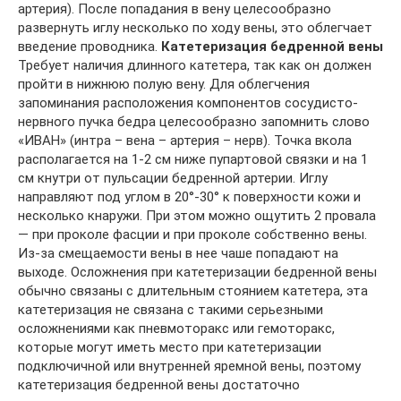
артерия). После попадания в вену целесообразно
развернуть иглу несколько по ходу вены, это облегчает
введение проводника.
Катетеризация бедренной вены
Требует наличия длинного катетера, так как он должен
пройти в нижнюю полую вену. Для облегчения
запоминания расположения компонентов сосудисто-
нервного пучка бедра целесообразно запомнить слово
«ИВАН» (интра – вена – артерия – нерв). Точка вкола
располагается на 1-2 см ниже пупартовой связки и на 1
см кнутри от пульсации бедренной артерии. Иглу
направляют под углом в 20°-30° к поверхности кожи и
несколько кнаружи. При этом можно ощутить 2 провала
— при проколе фасции и при проколе собственно вены.
Из-за смещаемости вены в нее чаше попадают на
выходе. Осложнения при катетеризации бедренной вены
обычно связаны с длительным стоянием катетера, эта
катетеризация не связана с такими серьезными
осложнениями как пневмоторакс или гемоторакс,
которые могут иметь место при катетеризации
подключичной или внутренней яремной вены, поэтому
катетеризация бедренной вены достаточно