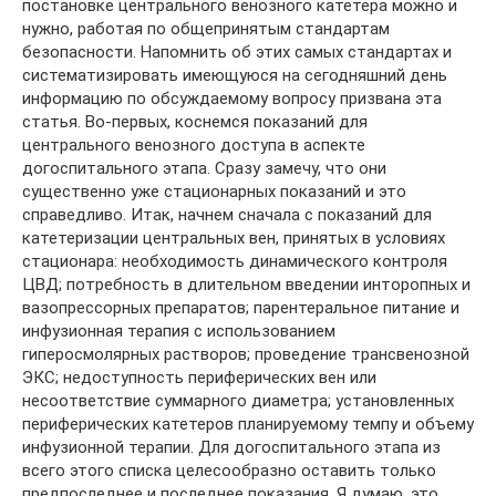
постановке центрального венозного катетера можно и
нужно, работая по общепринятым стандартам
безопасности. Напомнить об этих самых стандартах и
систематизировать имеющуюся на сегодняшний день
информацию по обсуждаемому вопросу призвана эта
статья. Во-первых, коснемся показаний для
центрального венозного доступа в аспекте
догоспитального этапа. Сразу замечу, что они
существенно уже стационарных показаний и это
справедливо. Итак, начнем сначала с показаний для
катетеризации центральных вен, принятых в условиях
стационара: необходимость динамического контроля
ЦВД; потребность в длительном введении инторопных и
вазопрессорных препаратов; парентеральное питание и
инфузионная терапия с использованием
гиперосмолярных растворов; проведение трансвенозной
ЭКС; недоступность периферических вен или
несоответствие суммарного диаметра; установленных
периферических катетеров планируемому темпу и объему
инфузионной терапии. Для догоспитального этапа из
всего этого списка целесообразно оставить только
предпоследнее и последнее показания. Я думаю, это