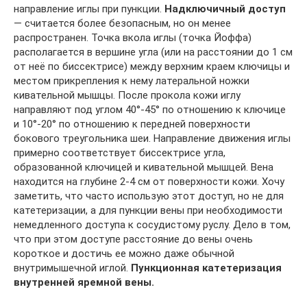
направление иглы при пункции.
Надключичный доступ
— считается более безопасным, но он менее
распространен. Точка вкола иглы (точка Йоффа)
располагается в вершине угла (или на расстоянии до 1 см
от неё по биссектрисе) между верхним краем ключицы и
местом прикрепления к нему латеральной ножки
кивательной мышцы. После прокола кожи иглу
направляют под углом 40°-45° по отношению к ключице
и 10°-20° по отношению к передней поверхности
бокового треугольника шеи. Направление движения иглы
примерно соответствует биссектрисе угла,
образованной ключицей и кивательной мышцей. Вена
находится на глубине 2-4 см от поверхности кожи. Хочу
заметить, что часто использую этот доступ, но не для
катетеризации, а для пункции вены при необходимости
немедленного доступа к сосудистому руслу. Дело в том,
что при этом доступе расстояние до вены очень
короткое и достичь ее можно даже обычной
внутримышечной иглой.
Пункционная катетеризация
внутренней яремной вены.