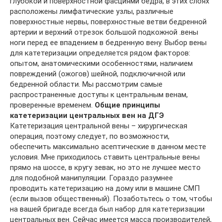
глубокой и поверхностной фасциями бедра, в этих слоях
расположены лимфатические узлы, различные
поверхностные нервы, поверхностные ветви бедренной
артерии и верхний отрезок большой подкожной .вены
ноги перед ее впадением в бедренную вену. Выбор вены
для катетеризации определяется рядом факторов:
опытом, анатомическими особенностями, наличием
повреждений (ожогов) шейной, подключичной или
бедренной области. Мы рассмотрим самые
распространенные доступы к центральным венам,
проверенные временем.
Общие принципы
катетеризации центральных вен на ДГЭ
Катетеризация центральной вены – хирургическая
операция, поэтому следует, по возможности,
обеспечить максимально асептические в данном месте
условия. Мне приходилось ставить центральные вены
прямо на шоссе, в кругу зевак, но это не лучшее место
для подобной манипуляции. Гораздо разумнее
проводить катетеризацию на дому или в машине СМП
(если вызов общественный). Позаботьтесь о том, чтобы
на вашей бригаде всегда был набор для катетеризации
центральных вен. Сейчас имеется масса производителей,