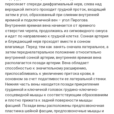
пересекает спереди диафрагмальный нерв, слева над
верхушкой легкого проходит грудной проток, входящий
затем в угол, образованный при слиянии внутренней
яремной и подключичной вен – угол Пирогова.
Внутренняя яремная вена начинается от яремного
отверстия черепа, продолжаясь из сигмовидного синуса
и идет по направлению к грудной клетке. Сонная артерия
и блуждающий нерв проходят вместе в сонном
влагалище. Перед тем как занять сначала латеральное, а
затем переднелатеральное положение относительно
внутренней сонной артерии, внутренняя яремная вена
располагается позади артерии. Вена обладает
способностью к значительному расширению,
приспосабливаясь к увеличению притока крови, в
основном за счет податливости ее латеральной стенки.
Нижняя часть вены находится позади прикрепления
грудинной и ключичной головок грудино-ключично-
сосцевидной мышцы к соответствующим образованиям
и плотно прижата к задней поверхности мышцы
фасцией. Позади вены расположены предпозвоночная
пластинка шейной фасции, предпозвоночные мышцы и