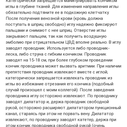
Категорически запрещается манипулировать кончиком
иглы в глубине тканей. Для изменения направления иглы
обязательно подтяните ее в подкожную клетчатку.
После получения венозной крови (кровь должна
поступать в шприц свободно) иглу надежно фиксируют
пальцами и снимают с нее шприц. Отверстие иглы
закрывают пальцем, так как получить воздушную
эмболию при отрицательном ЦВД вполне реально. В иглу
заводят проводник. Используется либо проводник-
леска, либо струна с гибким кончиком. Проводник
заводят на 15-18 см, при более глубоком проведении
кончик проводника может вызвать аритмии. При наличии
препятствия проводник извлекают вместе с иглой;
категорически запрещается извлекать проводник из
иглы во избежание отрезания его кончика (подобный
случай произошел с моим коллегой). После заведения
проводника иглу осторожно извлекают. По проводнику
заводят дилататор и, держа проводник свободной
рукой, осторожно расширяют дилататором пункционный
канал, стараясь при этом не порвать вену. Дилататор
извлекают, по проводнику заводят катетер, держа при
этом кончик проводника свободной рукой (очень