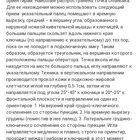
ориентирам. Наиболее распространена точка Обаньяка.
Для ее нахождения можно использовать следующий
прием: указательный палец помещают в яремную
вырезку, средний – в вершину угла, образованного
наружной ножкой кивательной мышцы и ключицей, а
большим пальцем скользят вдоль нижнего края
ключицы (по направлению к указательному) до тех пор,
пока он не попадет в подключичную ямку. Таким
образом, образуется треугольник, на вершинах которого
расположены пальцы оператора. Точка вкола иглы
находится на месте большого пальца, иглу направляют к
указательному. Техника: в вертикальном направлении
производится прокол кожи и подкожно-жировой
клетчатки иглой на глубину 0,5-1см, затем игла
направляется под углом 25°-45° к ключице и 20°-25° к
фронтальной плоскости в направлении на один из
ориентиров: 1. На верхний край грудно-ключичного
сочленения со стороны пункции; 2. На яремную вырезку
грудины (поместив в нее палец); 3. Латеральнее грудино-
ключичного сочленения со стороны пункции. Игла
направляется медленно и плавно, строго на ориентир,
проходит между I ребром и ключицей, в этот момент