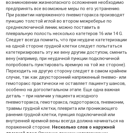
возникновении жизнеопасного осложнения необходимо
предпринять все возможные меры по его устранению.
При развитии напряженного пневмоторакса производят
пункцию толстой иглой во втором межреберье по
среднеключичной линии; можно поставить в
плевральную полость несколько катетеров 16 или 14 G.
Следует всегда помнить, что при неудаче катетеризации
на одной стороне грудной клетки следует попытаться
катетеризировать эту же вену другим доступом, сменить
вену (например, при неудачной пункции подключичной
попробовать пунктировать яремную на той же стороне).
Переходить на другую сторону следует в самом крайнем
случае, так как двухсторонний напряженный пневмо- или
гемоторакс практически не оставляет пациенту шансов,
особенно на догоспитальном этапе. Еще одна важная
деталь – при наличии у пациента исходного
пневмоторакса, гемоторакса, гидроторакса, пневмонии,
травмы грудной клетки, плеврита или проникающего
ранения грудной клетки, пункция подключичной или
внутренней яремной вены всегда должна начинаться на
пораженной стороне.
Несколько слов о наружной