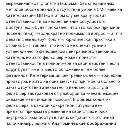
выраженная коагулопатия (видимая без специальных
методов обследования); отсутствие у врача СМП навыка
катетеризации ЦВ (но в этом случае врачу грозит
ответственность за необеспечение сосудистого
доступа, если будет доказано, что это вилось причиной
последствий). Неоднократно поднимался вопрос — а что
делать фельдшеру? Коллеги, юридическая практика в
странах СНГ такова, что никто не оценит удачно
установленного фельдшером центрального венозного
катетера, но зато фельдшер может понести
ответственность в полной мере за свои действия, если
вдруг будет иметь место осложнение, тем более
фатальное. Катетеризация центральных вен — врачебная
процедура, но это не означает, что при гибели больного
из-за отсутствия адекватного венозного доступа
фельдшер застрахован от разборок за «ненадлежащее
оказание медицинской помощи”. В общем, коллеги-
фельдшера, в каждой конкретной ситуации вам
придется принимать решение на свой страх и риск.
Внутрикостный доступ в таких ситуациях – отличная
палочка-выручалочка.
Анатомические соображения