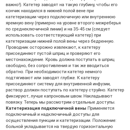
важно!). Катетер заводят на такую глубину, чтобы его
кончик находился в нижней полой вене при
катетеризации через подключичную или внутреннюю
яремную вену (примерно на уровне второго межреберья
по среднеключичной линии) и на 35-45 см (следует
использовать соответствующий катетер) при
катетеризации нижней полой вены через бедренную.
Проводник осторожно извлекают, к катетеру
присоединяют пустой шприц и проверяют его
местонахождение. Кровь должна поступать в шприц
свободно, без сопротивления и так же вводиться
обратно. При необходимости катетер немного
подтягивают или заводят глубже. К катетеру
присоединяют систему для внутривенной инфузии,
раствор должен поступать по катетеру струйно. Катетер
фиксируют, лучше капроновым швом. Накладывают
повязку. Теперь мы рассмотрим отдельные доступы.
Катетеризация подключичной вены
Применяется
подключичный и надключичный доступы для
осуществления пункции и катетеризации. Положение:
больной укладывается на твердую горизонтальную