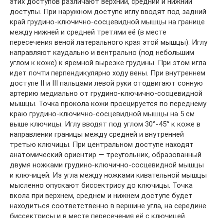
этих доступов различают верхний, средний и нижний
доступы. При наружном доступе иглу вводят под задний
край грудино-ключично-сосцевидной мышцы на границе
между нижней и средней третями её (в месте
пересечения веной латерального края этой мышцы). Иглу
направляют каудально и вентрально (под небольшим
углом к коже) к яремной вырезке грудины. При этом игла
идет почти перпендикулярно ходу вены. При внутреннем
доступе II и III пальцами левой руки отодвигают сонную
артерию медиально от грудино-ключично-сосцевидной
мышцы. Точка прокола кожи проецируется по переднему
краю грудино-ключично-сосцевидной мышцы на 5 см
выше ключицы. Иглу вводят под углом 30°-45° к коже в
направлении границы между средней и внутренней
третью ключицы. При центральном доступе находят
анатомический ориентир — треугольник, образованный
двумя ножками грудино-ключично-сосцевидной мышцы
и ключицей. Из угла между ножками кивательной мышцы
мысленно опускают биссектрису до ключицы. Точка
вкола при верхнем, среднем и нижнем доступе будет
находиться соответственно в вершине угла, на середине
биссектрисы и в месте пересечения её с ключицей.