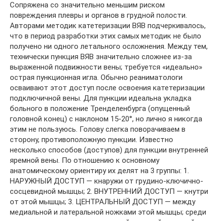
Сопряжена со значительно меньшим риском
повреждения плевры и органов в грудной полости.
Авторами методик катетеризации ВЯВ подчеркивалось,
что в период разработки этих самых методик не было
получено ни одного летального осложнения. Между тем,
технически пункция ВЯВ значительно сложнее из-за
выраженной подвижности вены; требуется «идеально»
острая пункционная игла. Обычно реаниматологи
осваивают этот доступ после освоения катетеризации
подключичной вены. Для пункции идеальна укладка
больного в положение Тренделенбурга (опущенный
головной конец) с наклоном 15-20°, но лично я никогда
этим не пользуюсь. Голову слегка поворачиваем в
сторону, противоположную пункции. Известно
несколько способов (доступов) для пункции внутренней
яремной вены. По отношению к основному
анатомическому ориентиру их делят на 3 группы: 1.
НАРУЖНЫЙ ДОСТУП — кнаружи от грудино-ключично-
сосцевидной мышцы; 2. ВНУТРЕННИЙ ДОСТУП — кнутри
от этой мышцы; 3. ЦЕНТРАЛЬНЫЙ ДОСТУП — между
медиальной и латеральной ножками этой мышцы; среди