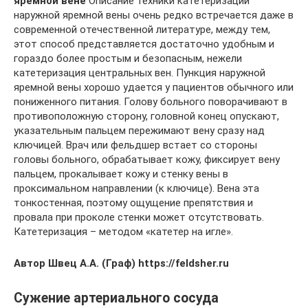
яремной вене
Описание техники катетеризации
наружной яремной вены очень редко встречается даже в
современной отечественной литературе, между тем,
этот способ представляется достаточно удобным и
гораздо более простым и безопасным, нежели
катетеризация центральных вен. Пункция наружной
яремной вены хорошо удается у пациентов обычного или
пониженного питания. Голову больного поворачивают в
противоположную сторону, головной конец опускают,
указательным пальцем пережимают вену сразу над
ключицей. Врач или фельдшер встает со стороны
головы больного, обрабатывает кожу, фиксирует вену
пальцем, прокалывает кожу и стенку вены в
проксимальном направлении (к ключице). Вена эта
тонкостенная, поэтому ощущение препятствия и
провала при проколе стенки может отсутствовать.
Катетеризация – методом «катетер на игле».
Автор Швец А.А. (Граф) https://feldsher.ru
Сужение артериального сосуда