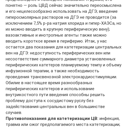
понятно — роль ЦВД сейчас значительно переосмыслена
и его нецелесообразно использовать на ДГЭ; введение
гиперосмолярных растворов на ДГЭ не проводится (за
исключением 7,5% р-ра натрия хлорида и гипер-ХАЭСа, но
их можно вводить в крупную периферическую вену);
вазоактивные и инотропные агенты также можно
вводить короткое время в периферию. Итак, у нас
остается два показания для катетеризации центральных
вен на ДГЭ: недоступность периферических вен или
несоответствие суммарного диаметра установленных
периферических катетеров планируемому темпу и объему
инфузионной терапии, а также необходимость
проведения трансвенозной электрокардиостимуляции.
Обилие в настоящее время разнообразных
периферических катетеров и использование
внутрикостного пути введения способны решить
проблему доступа к сосудистому руслу без
задействования центральных вен в большинстве
случаев.
Противопоказания для катетеризации ЦВ:
инфекция,
травма или ожог предполагаемого места катетеризации;