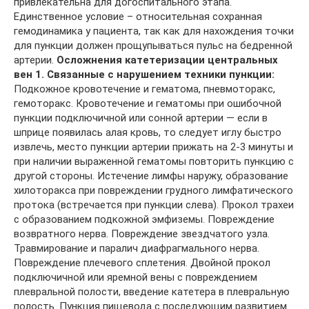
привлекательна для догоспитального этапа.
Единственное условие – относительная сохранная
гемодинамика у пациента, так как для нахождения точки
для пункции должен прощупываться пульс на бедренной
артерии.
Осложнения катетеризации центральных
вен
1. Связанные с нарушением техники пункции:
Подкожное кровотечение и гематома, пневмоторакс,
гемоторакс. Кровотечение и гематомы при ошибочной
пункции подключичной или сонной артерии — если в
шприце появилась алая кровь, то следует иглу быстро
извлечь, место пункции артерии прижать на 2-3 минуты и
при наличии выраженной гематомы повторить пункцию с
другой стороны. Истечение лимфы наружу, образование
хилоторакса при повреждении грудного лимфатического
протока (встречается при пункции слева). Прокол трахеи
с образованием подкожной эмфиземы. Повреждение
возвратного нерва. Повреждение звездчатого узла.
Травмирование и паралич диафрагмального нерва.
Повреждение плечевого сплетения. Двойной прокол
подключичной или яремной вены с повреждением
плевральной полости, введение катетера в плевральную
полость. Пункция пищевода с последующим развитием