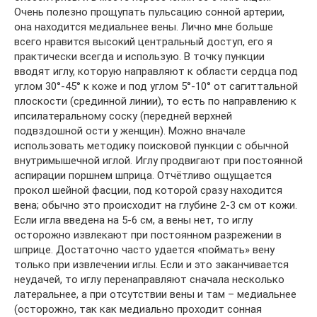
Очень полезно прощупать пульсацию сонной артерии,
она находится медиальнее вены. Лично мне больше
всего нравится высокий центральный доступ, его я
практически всегда и использую. В точку пункции
вводят иглу, которую направляют к области сердца под
углом 30°-45° к коже и под углом 5°-10° от сагиттальной
плоскости (срединной линии), то есть по направлению к
ипсилатеральному соску (передней верхней
подвздошной ости у женщин). Можно вначале
использовать методику поисковой пункции с обычной
внутримышечной иглой. Иглу продвигают при постоянной
аспирации поршнем шприца. Отчётливо ощущается
прокол шейной фасции, под которой сразу находится
вена; обычно это происходит на глубине 2-3 см от кожи.
Если игла введена на 5-6 см, а вены нет, то иглу
осторожно извлекают при постоянном разрежении в
шприце. Достаточно часто удается «поймать» вену
только при извлечении иглы. Если и это заканчивается
неудачей, то иглу перенаправляют сначала несколько
латеральнее, а при отсутствии вены и там – медиальнее
(осторожно, так как медиально проходит сонная