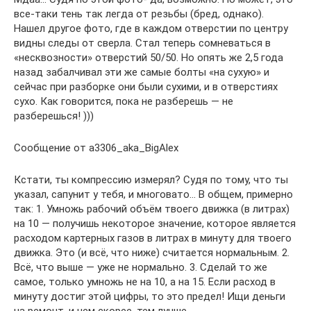
все-таки тень так легда от резьбы (бред, однако).
Нашел другое фото, где в каждом отверстии по центру
видны следы от сверла. Стал теперь сомневаться в
«несквозности» отверстий 50/50. Но опять же 2,5 года
назад забалчивал эти же самые болты «на сухую» и
сейчас при разборке они были сухими, и в отверстиях
сухо. Как говорится, пока не разберешь — не
разберешься! )))
Сообщение от a3306_aka_BigAlex
Кстати, ты компрессию измерял? Судя по тому, что ты
указал, сапунит у тебя, и многовато… В общем, примерно
так: 1. Умножь рабочий объём твоего движка (в литрах)
на 10 — получишь некоторое значение, которое является
расходом картерных газов в литрах в минуту для твоего
движка. Это (и всё, что ниже) считается нормальным. 2.
Всё, что выше — уже не нормально. 3. Сделай то же
самое, только умножь не на 10, а на 15. Если расход в
минуту достиг этой цифры, то это предел! Ищи деньги
на ремонт, и чем скорее, тем лучше.