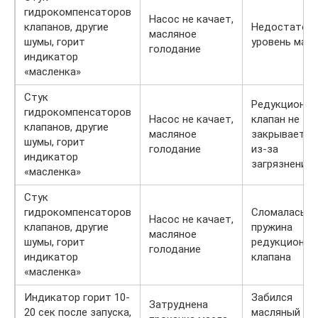
гидрокомпенсаторов
Насос не качает,
клапанов, другие
Недостаточ
масляное
шумы, горит
уровень мас
голодание
индикатор
«масленка»
Стук
Редукционн
гидрокомпенсаторов
Насос не качает,
клапан не
клапанов, другие
масляное
закрывается
шумы, горит
голодание
из-за
индикатор
загрязнения
«масленка»
Стук
гидрокомпенсаторов
Сломалась
Насос не качает,
клапанов, другие
пружина
масляное
шумы, горит
редукционно
голодание
индикатор
клапана
«масленка»
Индикатор горит 10-
Забился
Затруднена
20 сек после запуска,
масляный