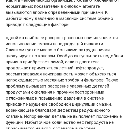
Как и в человеческом организме, любые отклонения от
нормативных показателей в силовом агрегате
вызываются вполне определёнными причинами. К
избыточному давлению в масляной системе обычно
приводят следующие факторы:
одной из наиболее распространённых причин является
использование смазки неподходящей вязкости.
Слишком густое масло с большими затруднениями
циркулирует по каналам. Особую актуальность подобная
причина приобретает зимой, если в двигателе
продолжает применяться летний нефтепродукт;
рассматриваемая неисправность может объясняться
непроходимостью масляных трубок и фильтров. Такую
проблему вызывает засорение указанных деталей
продуктами окисления и прочими посторонними
отложениями; к повышению давления в системе
приводит нарушение свободной циркуляции смазки,
возникающее благодаря дефектам редукционного
клапана. Испорченная деталь не выполняет положенные
функции. Избыточное количество нефтепродукта не
сбрасывается на вход, оставаясь в системе;