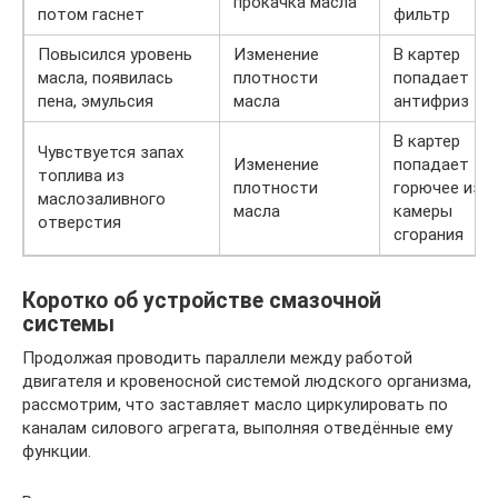
прокачка масла
потом гаснет
фильтр
Повысился уровень
Изменение
В картер
масла, появилась
плотности
попадает
пена, эмульсия
масла
антифриз
В картер
Чувствуется запах
Изменение
попадает
топлива из
плотности
горючее из
маслозаливного
масла
камеры
отверстия
сгорания
Коротко об устройстве смазочной
системы
Продолжая проводить параллели между работой
двигателя и кровеносной системой людского организма,
рассмотрим, что заставляет масло циркулировать по
каналам силового агрегата, выполняя отведённые ему
функции.