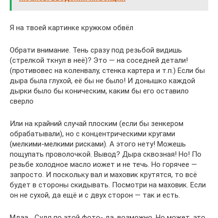
Я на твоей картинке кружком обвёл
Обрати внимание. Тень сразу под резьбой видишь
(стрелкой ткнул в неё)? Это — на соседней детали!
(противовес на коленвалу, стенка картера и т.п.) Если бы
дыра была глухой, её бы не было! И донышко каждой
дырки было бы коническим, каким бы его оставило
сверло
Или на крайний случай плоским (если бы зенкером
обрабатывали), но с концентрическими кругами
(мелкими-мелкими рисками). А этого нету! Можешь
пощупать проволочкой. Вывод? Дыра сквозная! Но! По
резьбе холодное масло иожет и не течь. Но горячее —
запросто. И поскольку вал и маховик крутятся, то всё
будет в стороны скидывать. Посмотри на маховик. Если
он не сухой, да ещё и с двух сторон — так и есть.
Мдаа… Судя по этой фото- да, возможно. Но может, это