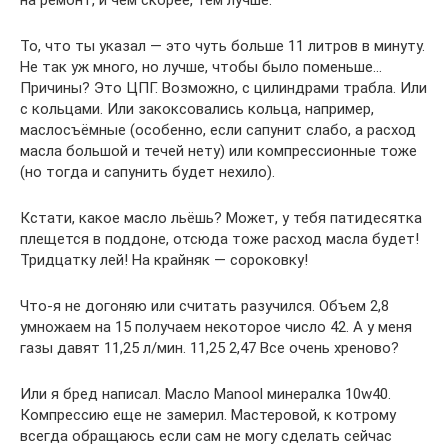
То, что ты указал — это чуть больше 11 литров в минуту.
Не так уж много, но лучше, чтобы было поменьше…
Причины? Это ЦПГ. Возможно, с цилиндрами трабла. Или
с кольцами. Или закоксовались кольца, например,
маслосъёмные (особенно, если сапунит слабо, а расход
масла большой и течей нету) или компрессионные тоже
(но тогда и сапунить будет нехило).
Кстати, какое масло льёшь? Может, у тебя патидесятка
плещется в поддоне, отсюда тоже расход масла будет!
Тридцатку лей! На крайняк — сороковку!
Что-я не догоняю или считать разучился. Объем 2,8
умножаем на 15 получаем некоторое число 42. А у меня
газы давят 11,25 л/мин. 11,25 2,47 Все очень хреново?
Или я бред написал. Масло Manool минералка 10w40.
Компрессию еще не замерил. Мастеровой, к котрому
всегда обращаюсь если сам не могу сделать сейчас