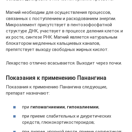
Магний необходим для осуществления процессов,
связанных с поступлением и расходованием энергии.
Микроэлемент присутствует в пентозофосфатной
структуре ДНК, участвует в процессе деления клеток и
их росте, синтезе РНК. Магний является натуральным
блокатором медленных кальциевых каналов,
препятствует выходу свободных жирных кислот.
Лекарство отлично всасывается. Выходит через почки.
Показания к применению Панангина
Показания к применению Панангина следующие,
препарат назначают:
при
гипомагниемии
,
гипокалиемии
;
при приеме слабительных и диуретических
средств, глюкокортикостероидов;
при диарее, упорной рвоте, приеме салуретиков;