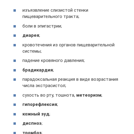
изъязвление слизистой стенки
пищеварительного тракта;
боли в эпигастрии;
диарея
;
кровотечения из органов пищеварительной
системы;
падение кровяного давления;
брадикардия
;
парадоксальная реакция в виде возрастания
числа экстрасистол;
сухость во рту, тошнота,
метеоризм
;
гипорефлексия
;
кожный зуд
;
диспноэ
;
тромбоз
;