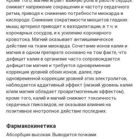
Кроме того, магний играет важную роль в работе сердца:
снижает напряжение сокращения и частоту сердечного
ритма, приводя к снижению потребности миокарда в
кислороде. Снижение сократимости миоцитов гладких
мышц артериол приводит к вазодилатации, в т.ч. и
коронарных сосудов, и к усилению коронарного
кровотока. Магний оказывает антиишемическое
действие на ткани миокарда. Сочетание ионов калия и
магния в одном препарате основано на том факте, что
дефицит калия в организме часто сопровождается
дефицитом магния и требуется одновременная
коррекция уровней обоих ионов; далее, при
одновременной коррекции уровней этих электролитов,
наблюдается аддитивный эффект (низкий уровень калия
и/или магния обладает проаритмогенным эффектом),
кроме того, калий и магний снижают токсичность
сердечных гликозидов, не оказывая влияния на
позитивное инотропное действие последних.
Фармакокинетика
Абсорбция высокая. Выводится почками.