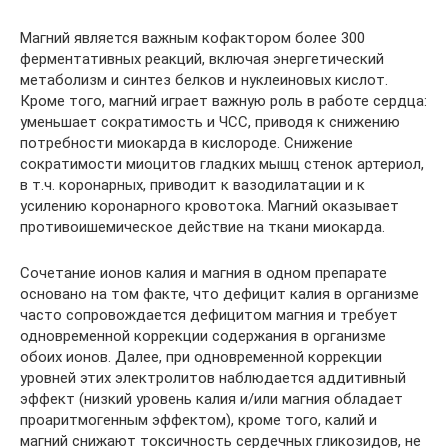
Магний является важным кофактором более 300
ферментативных реакций, включая энергетический
метаболизм и синтез белков и нуклеиновых кислот.
Кроме того, магний играет важную роль в работе сердца:
уменьшает сократимость и ЧСС, приводя к снижению
потребности миокарда в кислороде. Снижение
сократимости миоцитов гладких мышц стенок артериол,
в т.ч. коронарных, приводит к вазодилатации и к
усилению коронарного кровотока. Магний оказывает
противоишемическое действие на ткани миокарда.
Сочетание ионов калия и магния в одном препарате
основано на том факте, что дефицит калия в организме
часто сопровождается дефицитом магния и требует
одновременной коррекции содержания в организме
обоих ионов. Далее, при одновременной коррекции
уровней этих электролитов наблюдается аддитивный
эффект (низкий уровень калия и/или магния обладает
проаритмогенным эффектом), кроме того, калий и
магний снижают токсичность сердечных гликозидов, не