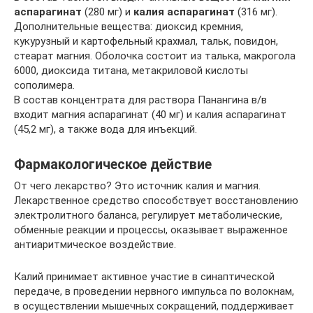
аспарагинат
(280 мг) и
калия аспарагинат
(316 мг).
Дополнительные вещества: диоксид кремния,
кукурузный и картофельный крахмал, тальк, повидон,
стеарат магния. Оболочка состоит из талька, макрогола
6000, диоксида титана, метакриловой кислоты
сополимера.
В состав концентрата для раствора Панангина в/в
входит магния аспарагинат (40 мг) и калия аспарагинат
(45,2 мг), а также вода для инъекций.
Фармакологическое действие
От чего лекарство? Это источник калия и магния.
Лекарственное средство способствует восстановлению
электролитного баланса, регулирует метаболические,
обменные реакции и процессы, оказывает выраженное
антиаритмическое воздействие.
Калий принимает активное участие в синаптической
передаче, в проведении нервного импульса по волокнам,
в осуществлении мышечных сокращений, поддерживает