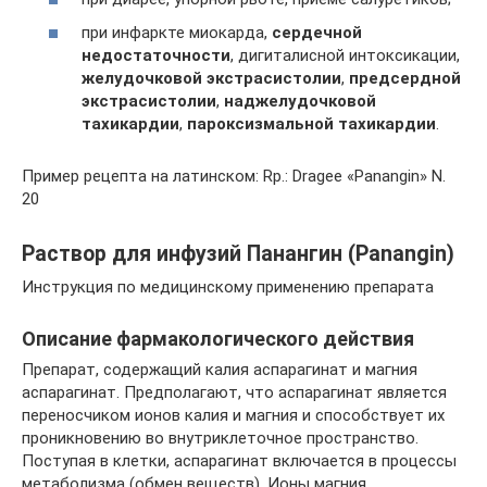
при инфаркте миокарда,
сердечной
недостаточности
, дигиталисной интоксикации,
желудочковой экстрасистолии
,
предсердной
экстрасистолии
,
наджелудочковой
тахикардии
,
пароксизмальной тахикардии
.
Пример рецепта на латинском: Rp.: Dragee «Panangin» N.
20
Раствор для инфузий Панангин (Panangin)
Инструкция по медицинскому применению препарата
Описание фармакологического действия
Препарат, содержащий калия аспарагинат и магния
аспарагинат. Предполагают, что аспарагинат является
переносчиком ионов калия и магния и способствует их
проникновению во внутриклеточное пространство.
Поступая в клетки, аспарагинат включается в процессы
метаболизма (обмен веществ). Ионы магния