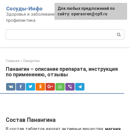
Перейти
Сосуды-Инфо
Для любых предложений по
к
Здоровье и заболевания сосудов и сердца,
сайту: operaoren@cp9.ru
контенту
профилактика
Поиск:
Главная
»
Лекарства
Панангин – описание препарата, инструкция
по применению, отзывы
Состав Панангина
В состав таблеток входят активные вещества:
магния