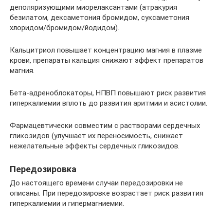
деполяризующими миорелаксантами (атракурия
безилатом, дексаметония бромидом, суксаметония
хлоридом/бромидом/йодидом).
Кальцитриол повышает концентрацию магния в плазме
крови, препараты кальция снижают эффект препаратов
магния.
Бета-адреноблокаторы, НПВП повышают риск развития
гиперкалиемии вплоть до развития аритмии и асистолии.
Фармацевтически совместим с растворами сердечных
гликозидов (улучшает их переносимость, снижает
нежелательные эффекты сердечных гликозидов.
Передозировка
До настоящего времени случаи передозировки не
описаны. При передозировке возрастает риск развития
гиперкалиемии и гипермагниемии.