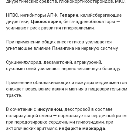
диуретических средств, глюкокортикостероидов, МКС.
НПВС, ингибиторы АПФ,
Гепарин
, калийсберегающие
диуретики,
Циклоспорин
, бета-адреноблокаторы —
усиливают риск развития гиперкалиемии.
При применении общих анестетиков усиливается
угнетающее влияние Панангина на нервную систему.
Сукцинилхлорид, декаметоний, атракуроний,
суксаметоний усиливают нервно-мышечную блокаду.
Применение обволакивающих и вяжущих медикаментов
снижает всасывание калия и магния в пищеварительном
тракте.
В сочетании с
инсулином
, декстрозой в составе
поляризующей смеси — нормализуется сердечный ритм
при передозировке сердечными гликозидами, при
эктопических аритмиях,
инфаркте миокарда
.