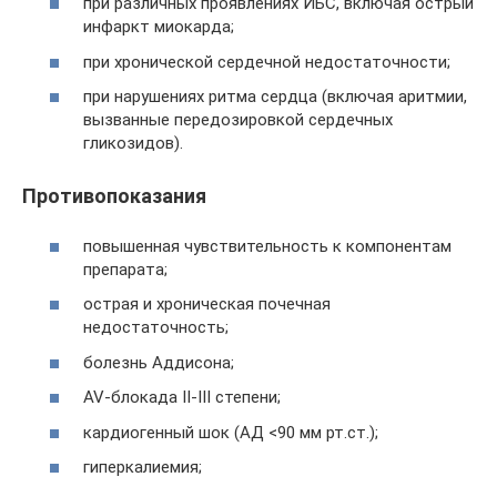
при различных проявлениях ИБС, включая острый
инфаркт миокарда;
при хронической сердечной недостаточности;
при нарушениях ритма сердца (включая аритмии,
вызванные передозировкой сердечных
гликозидов).
Противопоказания
повышенная чувствительность к компонентам
препарата;
острая и хроническая почечная
недостаточность;
болезнь Аддисона;
AV-блокада II-III степени;
кардиогенный шок (АД <90 мм рт.ст.);
гиперкалиемия;