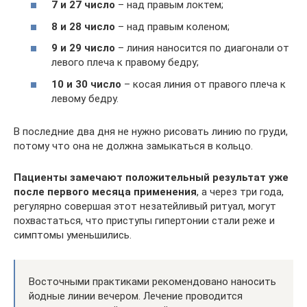
7 и 27 число
– над правым локтем;
8 и 28 число
– над правым коленом;
9 и 29 число
– линия наносится по диагонали от
левого плеча к правому бедру;
10 и 30 число
– косая линия от правого плеча к
левому бедру.
В последние два дня не нужно рисовать линию по груди,
потому что она не должна замыкаться в кольцо.
Пациенты замечают положительный результат уже
после первого месяца применения
, а через три года,
регулярно совершая этот незатейливый ритуал, могут
похвастаться, что приступы гипертонии стали реже и
симптомы уменьшились.
Восточными практиками рекомендовано наносить
йодные линии вечером. Лечение проводится