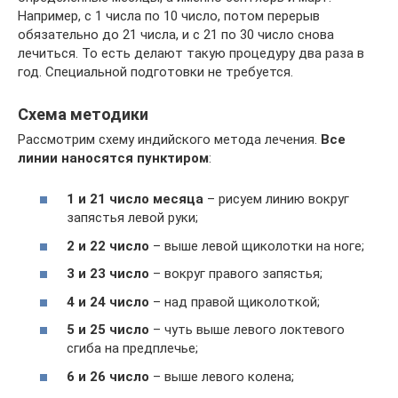
Например, с 1 числа по 10 число, потом перерыв
обязательно до 21 числа, и с 21 по 30 число снова
лечиться. То есть делают такую процедуру два раза в
год. Специальной подготовки не требуется.
Схема методики
Рассмотрим схему индийского метода лечения.
Все
линии наносятся пунктиром
:
1 и 21 число месяца
– рисуем линию вокруг
запястья левой руки;
2 и 22 число
– выше левой щиколотки на ноге;
3 и 23 число
– вокруг правого запястья;
4 и 24 число
– над правой щиколоткой;
5 и 25 число
– чуть выше левого локтевого
сгиба на предплечье;
6 и 26 число
– выше левого колена;