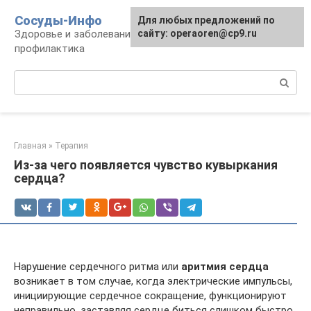
Перейти
Сосуды-Инфо
Для любых предложений по
к
Здоровье и заболевания сосудов и сердца,
сайту: operaoren@cp9.ru
контенту
профилактика
Поиск:
Главная
»
Терапия
Из-за чего появляется чувство кувыркания
сердца?
Нарушение сердечного ритма или
аритмия сердца
возникает в том случае, когда электрические импульсы,
инициирующие сердечное сокращение, функционируют
неправильно, заставляя сердце биться слишком быстро