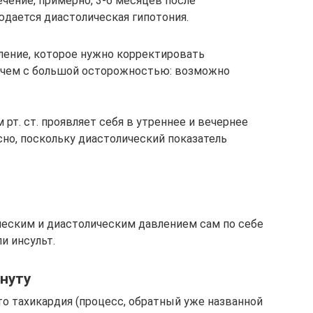
ечение, примерно, 3-6 месяцев после
юдается диастолическая гипотония.
вление, которое нужно корректировать
чем с большой осторожностью: возможно
 рт. ст. проявляет себя в утреннее и вечернее
асно, поскольку диастолический показатель
ческим и диастолическим давлением сам по себе
и инсульт.
инуту
то тахикардия (процесс, обратный уже названной