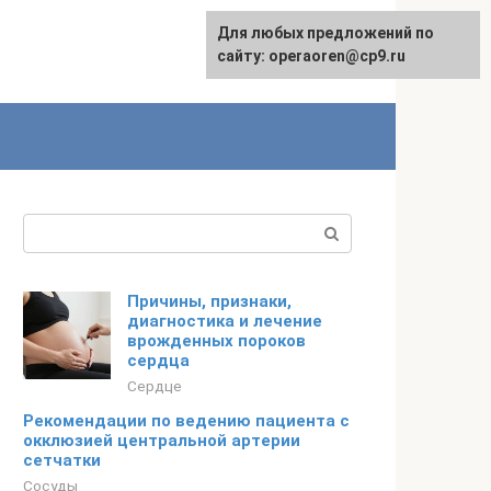
Для любых предложений по
сайту: operaoren@cp9.ru
Поиск:
Причины, признаки,
диагностика и лечение
врожденных пороков
сердца
Сердце
Рекомендации по ведению пациента с
окклюзией центральной артерии
сетчатки
Сосуды