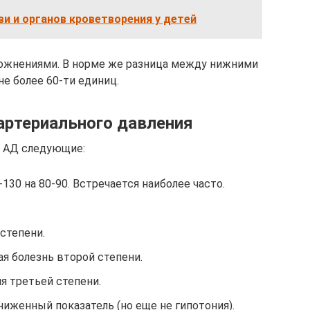
и и органов кроветворения у детей
ложнениями. В норме же разница между нижними
е более 60-ти единиц.
артериального давления
 АД следующие:
130 на 80-90. Встречается наиболее часто.
 степени.
ая болезнь второй степени.
я третьей степени.
ниженный показатель (но еще не гипотония).