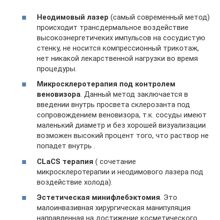
Неодимовый лазер
(самый современный метод)
происходит трансдермальное воздействие
высокоэнергетичеких импульсов на сосудистую
стенку, не носится компрессионный трикотаж,
нет никакой лекарственной нагрузки во время
процедуры.
Микросклеротерапия под контролем
веновизора
. Данный метод заключается в
введении внутрь просвета склерозанта под
сопровождением веновизора, т.к. сосуды имеют
маленький диаметр и без хорошей визуализации
возможен высокий процент того, что раствор не
попадет внутрь .
CLaCS терапия
( сочетание
микросклеротерапии и неодимового лазера под
воздействие холода).
Эстетическая минифлебэктомия
. Это
малоинвазивная хирургическая манипуляция
направленная на достижение косметического