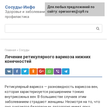
Перейти
Сосуды-Инфо
Для любых предложений по
к
Здоровье и заболевания сосудов и сердца,
сайту: operaoren@cp9.ru
контенту
профилактика
Поиск:
Главная
»
Сосуды
Лечение ретикулярного варикоза нижних
конечностей
Ретикулярный варикоз — разновидность варикоза вен,
которая характеризуется расширением тонких
внутрикожных вен. В большинстве случаев этим
заболеванием страдают женщины. Несмотря на то, что
оно считается безопасным, патология имеет ярко