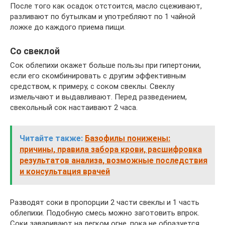
После того как осадок отстоится, масло сцеживают,
разливают по бутылкам и употребляют по 1 чайной
ложке до каждого приема пищи.
Со свеклой
Сок облепихи окажет больше пользы при гипертонии,
если его скомбинировать с другим эффективным
средством, к примеру, с соком свеклы. Свеклу
измельчают и выдавливают. Перед разведением,
свекольный сок настаивают 2 часа.
Читайте также:
Базофилы понижены:
причины, правила забора крови, расшифровка
результатов анализа, возможные последствия
и консультация врачей
Разводят соки в пропорции 2 части свеклы и 1 часть
облепихи. Подобную смесь можно заготовить впрок.
Соки заваривают на легком огне, пока не образуется