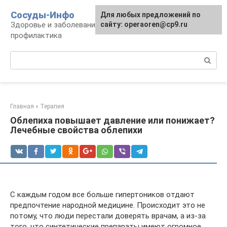
Перейти
Сосуды-Инфо
Для любых предложений по
к
Здоровье и заболевания сосудов и сердца,
сайту: operaoren@cp9.ru
контенту
профилактика
Поиск:
Главная
»
Терапия
Облепиха повышает давление или понижает?
Лечебные свойства облепихи
С каждым годом все больше гипертоников отдают
предпочтение народной медицине. Происходит это не
потому, что люди перестали доверять врачам, а из-за
того, что синтетические препараты имеют огромное