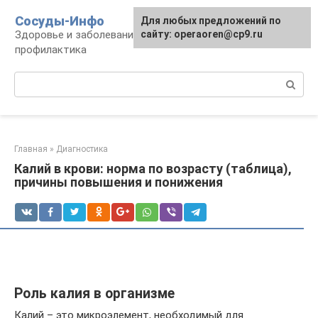
Перейти
Сосуды-Инфо
Для любых предложений по
к
Здоровье и заболевания сосудов и сердца,
сайту: operaoren@cp9.ru
контенту
профилактика
Поиск:
Главная
»
Диагностика
Калий в крови: норма по возрасту (таблица),
причины повышения и понижения
Роль калия в организме
Калий – это микроэлемент, необходимый для