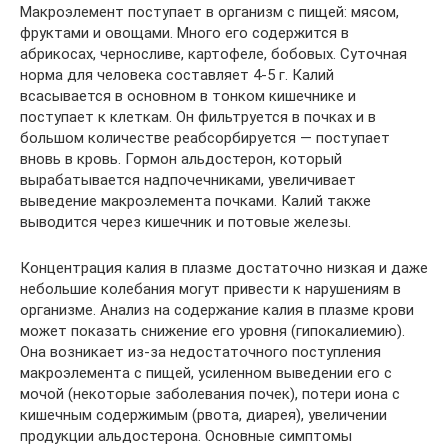
Макроэлемент поступает в организм с пищей: мясом,
фруктами и овощами. Много его содержится в
абрикосах, черносливе, картофеле, бобовых. Суточная
норма для человека составляет 4-5 г. Калий
всасывается в основном в тонком кишечнике и
поступает к клеткам. Он фильтруется в почках и в
большом количестве реабсорбируется — поступает
вновь в кровь. Гормон альдостерон, который
вырабатывается надпочечниками, увеличивает
выведение макроэлемента почками. Калий также
выводится через кишечник и потовые железы.
Концентрация калия в плазме достаточно низкая и даже
небольшие колебания могут привести к нарушениям в
организме. Анализ на содержание калия в плазме крови
может показать снижение его уровня (гипокалиемию).
Она возникает из-за недостаточного поступления
макроэлемента с пищей, усиленном выведении его с
мочой (некоторые заболевания почек), потери иона с
кишечным содержимым (рвота, диарея), увеличении
продукции альдостерона. Основные симптомы