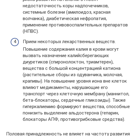
недостаточность коры надпочечников,
системные болезни (амилоидоз, красная
волчанка), диабетическая нефропатия,
применение противовоспалительных препаратов
(НПВС).
Прием некоторых лекарственных веществ.
Повышение содержания калия в крови могут
вызвать назначение калийсберегающих
диуретиков (спиронолоктон, триамтерен),
вещества с большой концентрацией катиона
(растительные сборы из одуванчика, молочая,
крапивы). На повышение уровня иона вне клеток
влияют медикаменты, нарушающие его
транспорт через клеточную мембрану (маннитол,
бета-блокаторы, сердечные гликозиды). Также
гиперкалиемию формируют вещества, способные
понизить выделение альдостерона (гепарин,
блокаторы АПФ, противогрибковые средства).
Половая принадлежность не влияет на частоту развития