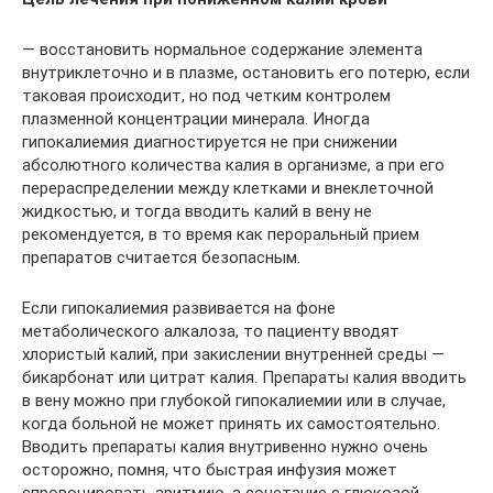
— восстановить нормальное содержание элемента
внутриклеточно и в плазме, остановить его потерю, если
таковая происходит, но под четким контролем
плазменной концентрации минерала. Иногда
гипокалиемия диагностируется не при снижении
абсолютного количества калия в организме, а при его
перераспределении между клетками и внеклеточной
жидкостью, и тогда вводить калий в вену не
рекомендуется, в то время как пероральный прием
препаратов считается безопасным.
Если гипокалиемия развивается на фоне
метаболического алкалоза, то пациенту вводят
хлористый калий, при закислении внутренней среды —
бикарбонат или цитрат калия. Препараты калия вводить
в вену можно при глубокой гипокалиемии или в случае,
когда больной не может принять их самостоятельно.
Вводить препараты калия внутривенно нужно очень
осторожно, помня, что быстрая инфузия может
спровоцировать аритмию, а сочетание с глюкозой