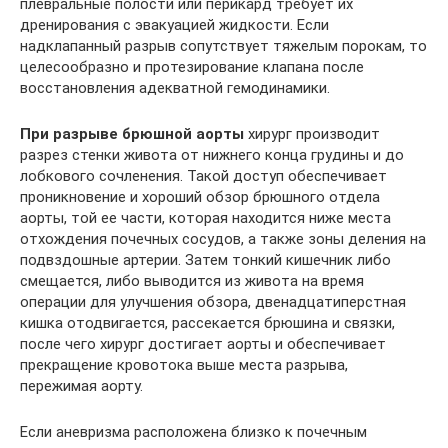
плевральные полости или перикард требует их
дренирования с эвакуацией жидкости. Если
надклапанный разрыв сопутствует тяжелым порокам, то
целесообразно и протезирование клапана после
восстановления адекватной гемодинамики.
При разрыве брюшной аорты
хирург производит
разрез стенки живота от нижнего конца грудины и до
лобкового сочленения. Такой доступ обеспечивает
проникновение и хороший обзор брюшного отдела
аорты, той ее части, которая находится ниже места
отхождения почечных сосудов, а также зоны деления на
подвздошные артерии. Затем тонкий кишечник либо
смещается, либо выводится из живота на время
операции для улучшения обзора, двенадцатиперстная
кишка отодвигается, рассекается брюшина и связки,
после чего хирург достигает аорты и обеспечивает
прекращение кровотока выше места разрыва,
пережимая аорту.
Если аневризма расположена близко к почечным