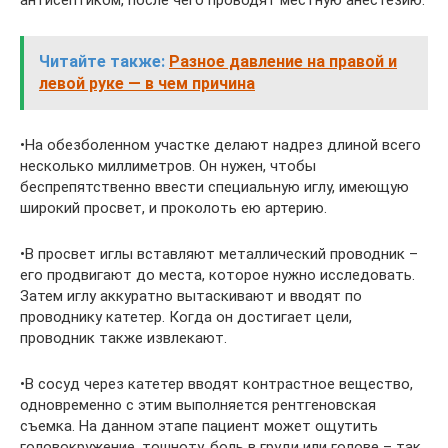
антисептиком, после чего проводят местную анестезию.
Читайте также:
Разное давление на правой и
левой руке — в чем причина
•На обезболенном участке делают надрез длиной всего
несколько миллиметров. Он нужен, чтобы
беспрепятственно ввести специальную иглу, имеющую
широкий просвет, и проколоть ею артерию.
•В просвет иглы вставляют металлический проводник –
его продвигают до места, которое нужно исследовать.
Затем иглу аккуратно вытаскивают и вводят по
проводнику катетер. Когда он достигает цели,
проводник также извлекают.
•В сосуд через катетер вводят контрастное вещество,
одновременно с этим выполняется рентгеновская
съемка. На данном этапе пациент может ощутить
головокружение, тошноту, боль в груди или голове – так