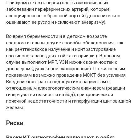
При хромоте есть вероятность окклюзионных
заболеваний периферических артерий, которые
ассоциированны с брюшной аортой (дополнительно
оценивают ее русло и исключают аневризму).
Во время беременности и в детском возрасте
предпочтительны другие способы обследования, так
как рентгеновское излучение и контрастирование
противопоказано для этой категории лиц. В данном
случае выполняют МРТ, УЗИ нижних конечностей с
допплером (дуплексное сканирование). По жизненным
показаниям возможно проведение МСКТ без усиления.
Введение контраста недопустимо пациентам с
отягощенным аллергологическим анамнезом (реакции
гиперчувствительности на йод), при хронической
почечной недостаточности и гиперфункции щитовидной
железы.
Риски
Риски КТ ангиографии включают в себя: