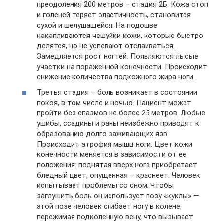
преодоления 200 метров – стадия 2Б. Кожа стоп
и голеней теряет эластичность, становится
сухой и шелушащейся. На подошве
накапливаются чешуйки кожи, которые быстро
делятся, но не успевают отслаиваться.
Замедляется рост ногтей. Появляются лысые
участки на пораженной конечности. Происходит
снижение количества подкожного жира ноги.
Третья стадия – боль возникает в состоянии
покоя, в том числе и ночью. Пациент может
пройти без спазмов не более 25 метров. Любые
ушибы, ссадины и раны неизбежно приводят к
образованию долго заживающих язв.
Происходит атрофия мышц ноги. Цвет кожи
конечности меняется в зависимости от ее
положения: поднятая вверх нога приобретает
бледный цвет, опущенная – краснеет. Человек
испытывает проблемы со сном. Чтобы
заглушить боль он использует позу «куклы» —
этой позе человек сгибает ногу в колене,
пережимая подколенную вену, что вызывает