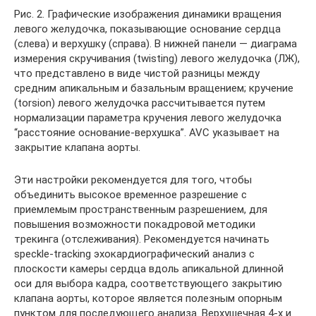
Рис. 2. Графические изображения динамики вращения
левого желудочка, показывающие основание сердца
(слева) и верхушку (справа). В нижней панели — диаграма
измерения скручивания (twisting) левого желудочка (ЛЖ),
что представлено в виде чистой разницы между
средним апикальным и базальным вращением; кручение
(torsion) левого желудочка рассчитывается путем
нормализации параметра кручения левого желудочка
“расстояние основание-верхушка”. AVC указывает на
закрытие клапана аорты.
Эти настройки рекомендуется для того, чтобы
объединить высокое временное разрешение с
приемлемым пространственным разрешением, для
повышения возможности покадровой методики
трекинга (отслеживания). Рекомендуется начинать
speckle-tracking эхокардиографический анализ с
плоскости камеры сердца вдоль апикальной длинной
оси для выбора кадра, соответствующего закрытию
клапана аорты, которое является полезным опорным
пунктом для последующего анализа. Верхушечная 4-х и