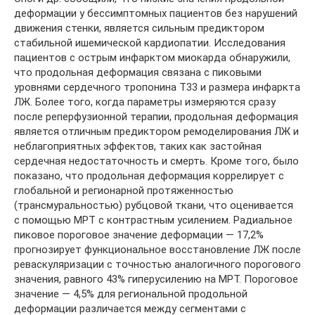
деформации у бессимптомных пациентов без нарушений
движения стенки, является сильным предиктором
стабильной ишемической кардиопатии. Исследования
пациентов с острым инфарктом миокарда обнаружили,
что продольная деформация связана с пиковыми
уровнями сердечного тропонина T33 и размера инфаркта
ЛЖ. Более того, когда параметры измеряются сразу
после реперфузионной терапии, продольная деформация
является отличным предиктором ремоделирования ЛЖ и
неблагоприятных эффектов, таких как застойная
сердечная недостаточность и смерть. Кроме того, было
показано, что продольная деформация коррелирует с
глобальной и регионарной протяженностью
(трансмуральностью) рубцовой ткани, что оценивается
с помощью МРТ с контрастным усилением. Радиальное
пиковое пороговое значение деформации ― 17,2%
прогнозирует функциональное восстановление ЛЖ после
реваскуляризации с точностью аналогичного порогового
значения, равного 43% гиперусилению на МРТ. Пороговое
значение ― 4,5% для региональной продольной
деформации различается между сегментами с