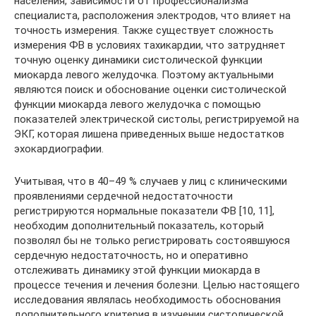
населения, зависимости от профессионализма
специалиста, расположения электродов, что влияет на
точность измерения. Также существует сложность
измерения ФВ в условиях тахикардии, что затрудняет
точную оценку динамики систолической функции
миокарда левого желудочка. Поэтому актуальными
являются поиск и обоснование оценки систолической
функции миокарда левого желудочка с помощью
показателей электрической систолы, регистрируемой на
ЭКГ, которая лишена приведенных выше недостатков
эхокардиографии.
Учитывая, что в 40–49 % случаев у лиц с клиническими
проявлениями сердечной недостаточности
регистрируются нормальные показатели ФВ [10, 11],
необходим дополнительный показатель, который
позволял бы не только регистрировать состоявшуюся
сердечную недостаточность, но и оперативно
отслеживать динамику этой функции миокарда в
процессе течения и лечения болезни. Целью настоящего
исследования являлась необходимость обоснования
дополнительного критерия в изучении систолической