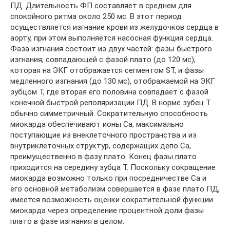
ПД. Длительность ФП составляет в среднем для
спокойного ритма около 250 мс. В этот период
осуществляется изгнание крови из желудочков сердца в
аорту, при этом выполняется насосная функция сердца.
Фаза изгнания состоит из двух частей: фазы быстрого
изгнания, совпадающей с фазой плато (до 120 мс),
которая на ЭКГ отображается сегментом ST, и фазы
медленного изгнания (до 130 мс), отображаемой на ЭКГ
зубцом T, где вторая его половина совпадает с фазой
конечной быстрой реполяризации ПД. В норме зубец Т
обычно симметричный. Сократительную способность
миокарда обеспечивают ионы Ca, максимально
поступающие из внеклеточного пространства и из
внутриклеточных структур, содержащих депо Ca,
преимущественно в фазу плато. Конец фазы плато
приходится на середину зубца Т. Поскольку сокращение
миокарда возможно только при посредничестве Ca и
его основной метаболизм совершается в фазе плато ПД,
имеется возможность оценки сократительной функции
миокарда через определение процентной доли фазы
плато в фазе изгнания в целом.