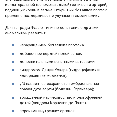
коллатеральной (вспомогательной) сети вен и артерий,
подающих кровь в легкие. Открытый боталлов проток
временно поддерживает и улучшает гемодинамику.
Для тетрады Фалло типично сочетание с другими
аномалиями развития:
незаращением боталлова протока;
добавочной верхней полой веной;
дополнительными венечными артериями;
синдромом Денди Уокера (гидроцефалия и
недоразвитие мозжечка);
у ¼ пациентов сохраняется эмбриональная
правая дуга аорты (болезнь Корвизара);
врожденной карликовостью и олигофренией
детей (синдром Корнелии де Ланге);
пороками внутренних органов.