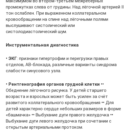
максимумом во втором-третьем межрёберных
промежутках слева от грудины. Над лёгочной артерией II
тон ослаблен. При выраженном коллатеральном
кровообращении на спине над лёгочными полями
выслушивают систолический или
систолодиастолический шум.
Инструментальная
диагностика
•
ЭКГ
: признаки гипертрофии и перегрузки правых
отделов, АВ-блокада, различные варианты синдрома
слабости синусового узла.
•
Рентгенография
органов
грудной
клетки
••
Обеднение лёгочного рисунка. У детей старшего
возраста и взрослых может быть усилен за счёт
развитого коллатерального кровообращения
••
Для
детей характерно сердце небольших размеров в форме
«башмачка»
••
Выбухание дуги правого желудочка
••
Выбухание дуги левого желудочка при сочетании с
открытым артериальными протоком.