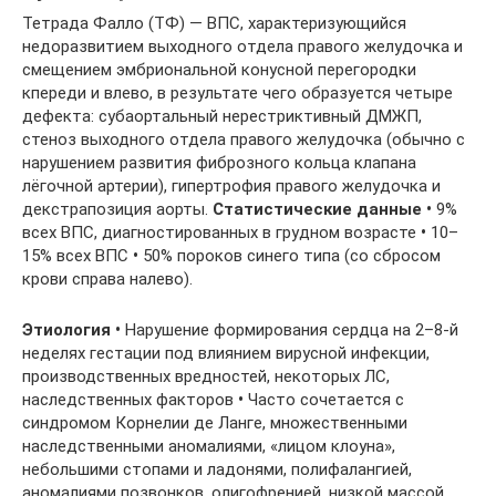
Тетрада Фалло (ТФ) — ВПС, характеризующийся
недоразвитием выходного отдела правого желудочка и
смещением эмбриональной конусной перегородки
кпереди и влево, в результате чего образуется четыре
дефекта: субаортальный нерестриктивный ДМЖП,
стеноз выходного отдела правого желудочка (обычно с
нарушением развития фиброзного кольца клапана
лёгочной артерии), гипертрофия правого желудочка и
декстрапозиция аорты.
Статистические
данные
•
9%
всех ВПС, диагностированных в грудном возрасте
•
10–
15% всех ВПС
•
50% пороков синего типа (со сбросом
крови справа налево).
Этиология
•
Нарушение формирования сердца на 2–8-й
неделях гестации под влиянием вирусной инфекции,
производственных вредностей, некоторых ЛС,
наследственных факторов
•
Часто сочетается с
синдромом Корнелии де Ланге, множественными
наследственными аномалиями, «лицом клоуна»,
небольшими стопами и ладонями, полифалангией,
аномалиями позвонков, олигофренией, низкой массой