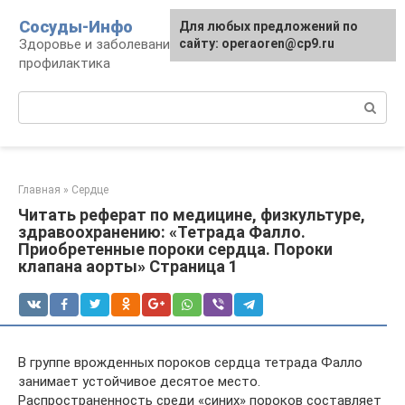
Перейти
Сосуды-Инфо
Для любых предложений по
к
Здоровье и заболевания сосудов и сердца,
сайту: operaoren@cp9.ru
контенту
профилактика
Поиск:
Главная
»
Сердце
Читать реферат по медицине, физкультуре,
здравоохранению: «Тетрада Фалло.
Приобретенные пороки сердца. Пороки
клапана аорты» Страница 1
В группе врожденных пороков сердца тетрада Фалло
занимает устойчивое десятое место.
Распространенность среди «синих» пороков составляет