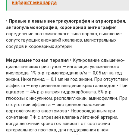
инфаркт миокарда
•
Правые
и
левые
вентрикулография
и
атриография
,
ангиопульмонография
,
коронарная
ангиография
:
определение анатомического типа порока, выявление
сопутствующих аномалий клапанов, магистральных
сосудов и коронарных артерий.
Медикаментозная
терапия
•
Купирование одышечно-
цианотических приступов — ингаляция увлажнённого
кислорода. 1% р-р тримеперидина в/м — 0,05 мл на год
жизни. Никетамид — 0,1 мл на год жизни. При отсутствии
эффекта — внутривенное введение кристаллоидов
•
При
ацидозе — 4% р-р натрия гидрокарбоната, 5% р-р
глюкозы с инсулином, реополиглюкин, аминофиллин. При
отсутствии эффекта — экстренное наложение
аортолёгочного анастомоза
•
Новорождённым при
сочетании ТФ с атрезией клапана лёгочной артерии,
когда лёгочный кровоток зависит от состояния
артериального протока, для поддержания в нём