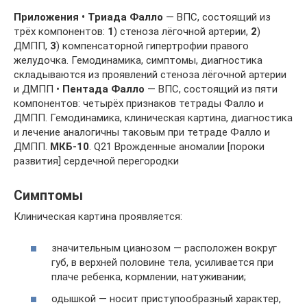
Приложения
•
Триада
Фалло
— ВПС, состоящий из
трёх компонентов:
1
) стеноза лёгочной артерии,
2
)
ДМПП,
3
) компенсаторной гипертрофии правого
желудочка. Гемодинамика, симптомы, диагностика
складываются из проявлений стеноза лёгочной артерии
и ДМПП •
Пентада
Фалло
— ВПС, состоящий из пяти
компонентов: четырёх признаков тетрады Фалло и
ДМПП. Гемодинамика, клиническая картина, диагностика
и лечение аналогичны таковым при тетраде Фалло и
ДМПП.
МКБ-10
. Q21 Врожденные аномалии [пороки
развития] сердечной перегородки
Симптомы
Клиническая картина проявляется:
значительным цианозом — расположен вокруг
губ, в верхней половине тела, усиливается при
плаче ребенка, кормлении, натуживании;
одышкой — носит приступообразный характер,