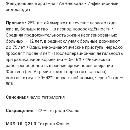
Желудочковые аритмии
•
АВ-блокада
•
Инфекционный
эндокардит.
Прогноз
•
25% детей умирают в течение первого года
жизни, большинство — в период новорождённости
•
Средняя продолжительность жизни неоперированных
больных — 12 лет, в редких случаях больные доживают
до 75 лет
•
Одышечно-цианотические приступы нередко
проходят после 3 лет
•
Послеоперационная летальность
при радикальной коррекции — 5–16%
•
Физическая
работоспособность в ранние сроки после операции
Фонтена (см. Атрезия трёхстворчатого клапана)
соответствует 30–42% возрастной нормы, через 1 год —
80%.
Синоним
: Фалло тетралогия.
Сокращения
. ТФ — тетрада Фалло.
МКБ-10
.
Q21
.
3
Тетрада Фалло.