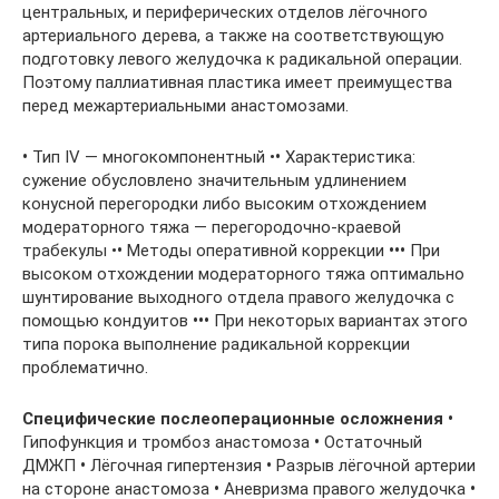
центральных, и периферических отделов лёгочного
артериального дерева, а также на соответствующую
подготовку левого желудочка к радикальной операции.
Поэтому паллиативная пластика имеет преимущества
перед межартериальными анастомозами.
•
Тип IV — многокомпонентный •
•
Характеристика:
сужение обусловлено значительным удлинением
конусной перегородки либо высоким отхождением
модераторного тяжа — перегородочно-краевой
трабекулы •
•
Методы оперативной коррекции
•••
При
высоком отхождении модераторного тяжа оптимально
шунтирование выходного отдела правого желудочка с
помощью кондуитов
•••
При некоторых вариантах этого
типа порока выполнение радикальной коррекции
проблематично.
Специфические
послеоперационные
осложнения
•
Гипофункция и тромбоз анастомоза
•
Остаточный
ДМЖП
•
Лёгочная гипертензия
•
Разрыв лёгочной артерии
на стороне анастомоза
•
Аневризма правого желудочка
•