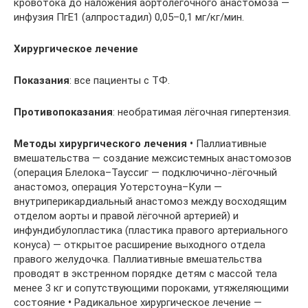
кровотока до наложения аортолёгочного анастомоза —
инфузия ПгЕ1 (алпростадил) 0,05–0,1 мг/кг/мин.
Хирургическое
лечение
Показания
: все пациенты с ТФ.
Противопоказания
: необратимая лёгочная гипертензия.
Методы
хирургического
лечения
•
Паллиативные
вмешательства — создание межсистемных анастомозов
(операция Блелока–Тауссиг — подключично-лёгочный
анастомоз, операция Уотерстоуна–Кули —
внутриперикардиальный анастомоз между восходящим
отделом аорты и правой лёгочной артерией) и
инфундибулопластика (пластика правого артериального
конуса) — открытое расширение выходного отдела
правого желудочка. Паллиативные вмешательства
проводят в экстренном порядке детям с массой тела
менее 3 кг и сопутствующими пороками, утяжеляющими
состояние
•
Радикальное хирургическое лечение —