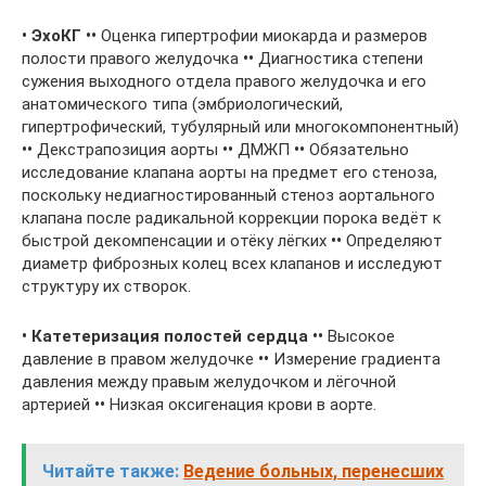
•
ЭхоКГ
••
Оценка гипертрофии миокарда и размеров
полости правого желудочка
••
Диагностика степени
сужения выходного отдела правого желудочка и его
анатомического типа (эмбриологический,
гипертрофический, тубулярный или многокомпонентный)
••
Декстрапозиция аорты
••
ДМЖП
••
Обязательно
исследование клапана аорты на предмет его стеноза,
поскольку недиагностированный стеноз аортального
клапана после радикальной коррекции порока ведёт к
быстрой декомпенсации и отёку лёгких
••
Определяют
диаметр фиброзных колец всех клапанов и исследуют
структуру их створок.
•
Катетеризация
полостей
сердца
••
Высокое
давление в правом желудочке
••
Измерение градиента
давления между правым желудочком и лёгочной
артерией
••
Низкая оксигенация крови в аорте.
Читайте также:
Ведение больных, перенесших