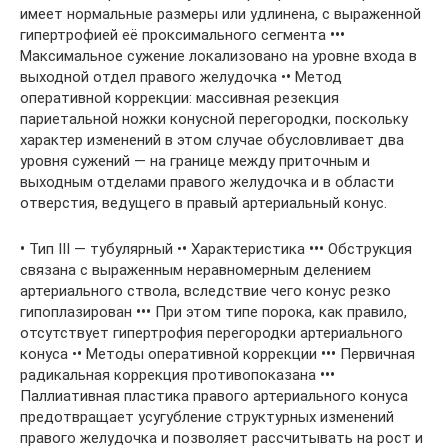
имеет нормальные размеры или удлинена, с выраженной
гипертрофией её проксимального сегмента
•••
Максимальное сужение локализовано на уровне входа в
выходной отдел правого желудочка •
•
Метод
оперативной коррекции: массивная резекция
париетальной ножки конусной перегородки, поскольку
характер изменений в этом случае обусловливает два
уровня сужений — на границе между приточным и
выходным отделами правого желудочка и в области
отверстия, ведущего в правый артериальный конус.
•
Тип III — тубулярный •
•
Характеристика
•••
Обструкция
связана с выраженным неравномерным делением
артериального ствола, вследствие чего конус резко
гипоплазирован
•••
При этом типе порока, как правило,
отсутствует гипертрофия перегородки артериального
конуса •
•
Методы оперативной коррекции
•••
Первичная
радикальная коррекция противопоказана
•••
Паллиативная пластика правого артериального конуса
предотвращает усугубление структурных изменений
правого желудочка и позволяет рассчитывать на рост и