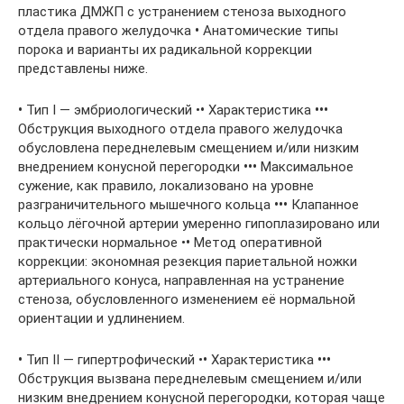
пластика ДМЖП с устранением стеноза выходного
отдела правого желудочка
•
Анатомические типы
порока и варианты их радикальной коррекции
представлены ниже.
•
Тип I — эмбриологический •
•
Характеристика
•••
Обструкция выходного отдела правого желудочка
обусловлена переднелевым смещением и/или низким
внедрением конусной перегородки
•••
Максимальное
сужение, как правило, локализовано на уровне
разграничительного мышечного кольца
•••
Клапанное
кольцо лёгочной артерии умеренно гипоплазировано или
практически нормальное •
•
Метод оперативной
коррекции: экономная резекция париетальной ножки
артериального конуса, направленная на устранение
стеноза, обусловленного изменением её нормальной
ориентации и удлинением.
•
Тип II — гипертрофический •
•
Характеристика
•••
Обструкция вызвана переднелевым смещением и/или
низким внедрением конусной перегородки, которая чаще