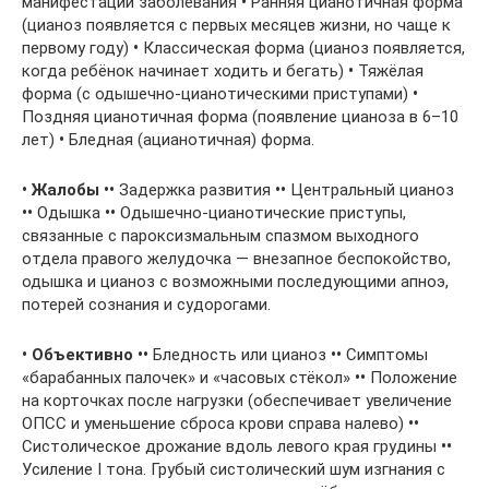
манифестации заболевания
•
Ранняя цианотичная форма
(цианоз появляется с первых месяцев жизни, но чаще к
первому году)
•
Классическая форма (цианоз появляется,
когда ребёнок начинает ходить и бегать)
•
Тяжёлая
форма (с одышечно-цианотическими приступами)
•
Поздняя цианотичная форма (появление цианоза в 6–10
лет)
•
Бледная (ацианотичная) форма.
•
Жалобы
••
Задержка развития
••
Центральный цианоз
••
Одышка
••
Одышечно-цианотические приступы,
связанные с пароксизмальным спазмом выходного
отдела правого желудочка — внезапное беспокойство,
одышка и цианоз с возможными последующими апноэ,
потерей сознания и судорогами.
•
Объективно
••
Бледность или цианоз
••
Симптомы
«барабанных палочек» и «часовых стёкол»
••
Положение
на корточках после нагрузки (обеспечивает увеличение
ОПСС и уменьшение сброса крови справа налево)
••
Систолическое дрожание вдоль левого края грудины
••
Усиление I тона. Грубый систолический шум изгнания с